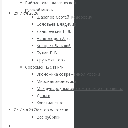
Библиотека классической
русской мысли
29 Июл 2026
Мировая
Шарапов Сергей Федорович
финансовая олигархия
Соловьев Владимир
Данилевский Н. Я.
Валентин
Нечволодов А. Д.
Кокорев Василий
Катасонов.
Бутми Г. В.
Другие авторы
«Мировые
Современные книги
Экономика современной России
ростовщики»:
Мировая экономика
Международные экономические отношения
вчера и сегодня
Деньги
Христианство
27 Июл 2026
Мировая
История России
валютная система
Все рубрики…
Авторы РЭОШ