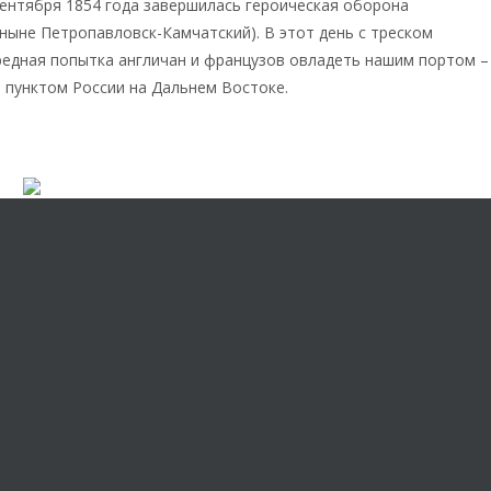
 сентября 1854 года завершилась героическая оборона
ныне Петропавловск-Камчатский). В этот день с треском
редная попытка англичан и французов овладеть нашим портом –
 пунктом России на Дальнем Востоке.
лег Геннадьевич