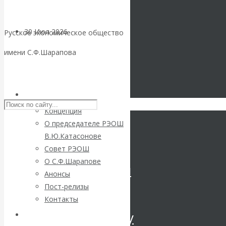
30 Июл 2026
Цифровая
Русское экономическое общество
экономика
имени С.Ф.Шарапова
Валентин
Skip to content
Катасонов.
РЭОШ
Концепция
Искусственный
О председателе РЭОШ
В.Ю.Катасонове
интеллект —
Совет РЭОШ
О С.Ф.Шарапове
революционный
Анонсы
Пост-релизы
переход к
Контакты
посткапитализму
Библиотека