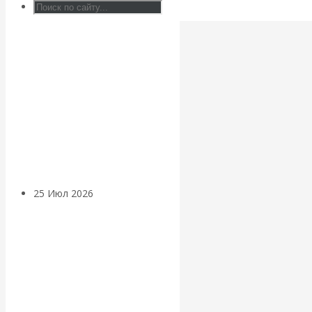
Валентин
КАтасонов.
Может ли
Америка
покинуть НАТО?
25 Июл 2026
Комментарии,
интервью и беседы
«Об этом
молчат»: