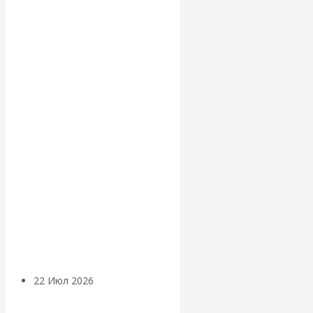
экономист
Валентин
Катасонов
считает, что
кризис в
банковской
сфере России
уже начался
22 Июл 2026
Деньги