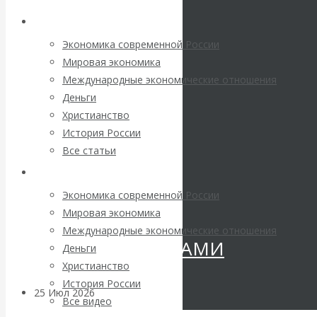
Валентин
Архив статей
КАтасонов.
Экономика современной России
Мировая экономика
«МЕТОД
Международные экономические отношения
Деньги
ОТМЫВАНИЯ
Христианство
История России
ДЕНЕГ»: КИТАЙ
Все статьи
Архив Видео
ВЕДЁТ БОРЬБУ
Экономика современной России
С
Мировая экономика
Международные экономические отношения
КРИПТОВАЛЮТАМИ
Деньги
Христианство
История России
25 Июл 2026
Геополитика
Все видео