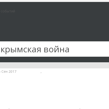
е событий
:
крымская война
6 Сен 2017
годовщина
,
крымская война
и
ль держался недолго и… побежал в
е…»