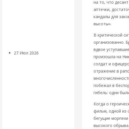
на то, что десан
«Мировые
аптечки, достато
кандалы для зако
ростовщики»:
высоты».
вчера и сегодня
В критической си
организованно. Б
вдвое уступавшие
27 Июл 2026
Мировая
произошла на Ник
валютная система
солдат и офицеро
отражение в рапо
Валентин
многочисленность
побежал в беспор
КАтасонов.
гибель: одни был
«МЕТОД
Когда о героиче
фильм, одной из 
ОТМЫВАНИЯ
бегущие морпехи 
высокого обрыва.