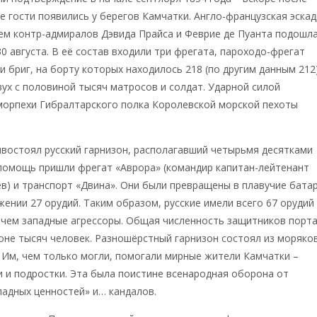
ые гости появились у берегов Камчатки. Англо-французска
я эска
ем контр-адмиралов Дэвида Прайса и Феврие де Пуанта подошла
0 августа. В её состав входили три фрегата, пароходо-фрегат
 и бриг, на борту которых находилось 218 (по другим данным 212
вух с половиной тысяч матросов и солдат. Ударной силой
морпехи Гибралтарского полка Королевской морской пехоты
востоял русский гарнизон, располагавший четырьмя десятками
 помощь пришли фрегат «Аврора» (командир капитан-лейтенан
т
) и транспорт «Двина». Они были превращены в плавучие бата
жении 27 орудий. Таким образом, русские имели всего 67 орудий 
 чем западные агрессоры. Общая численность защитников порт
оне тысяч человек. Разношёрстный гарнизон состоял из моряков
. Им, чем только могли, помогали мирные жители Камчатки –
 и подростки. Эта была поистине всенародная оборона от
адных ценностей» и… кандалов.