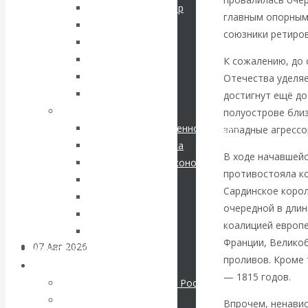
кризис в России.
Соловьев Владимир
главным опорным
Данилевский Н. Я.
союзники ретиров
Проедаем
Нечволодов А. Д.
Кокорев Василий
К сожалению, до 
основной
Бутми Г. В.
Отечества уделяе
Другие авторы
достигнут ещё до
капитал, но
Современные книги
полуострове близ
Экономика современной России
западные агрессо
строим
Мировая экономика
В ходе начавшейс
Международные экономические отношения
грандиозные
противостояла ко
Деньги
Сардинское корол
Христианство
планы
очередной в длин
История России
коалицией европе
Все рубрики…
Франции, Великоб
07 Авг 2026
Постижение
Авторы РЭОШ
проливов. Кроме 
истории
Архив статей
— 1815 годов.
Экономика современной России
Мировая экономика
ВАлентин
Впрочем, ненавис