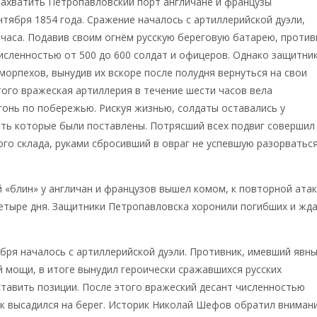
ахватить Петропавловский порт англичане и французы
нтября 1854 года. Сражение началось с артиллерийской дуэли,
часа. Подавив своим огнём русскую береговую батарею, против
исленностью от 500 до 600 солдат и офицеров. Однако защитни
морпехов, вынудив их вскоре после полудня вернуться на свои
того вражеская артиллерия в течение шести часов вела
онь по побережью. Рискуя жизнью, солдаты оставались у
ть которые были поставлены. Потрясший всех подвиг совершил
го склада, руками сбросивший в овраг не успевшую разорватьс
 «блин» у англичан и французов вышел комом, к повторной ата
етыре дня. Защитники Петропавловска хоронили погибших и жд
бря началось с артиллерийской дуэли. Противник, имевший явн
й мощи, в итоге вынудил героически сражавшихся русских
тавить позиции. После этого вражеский десант численностью
к высадился на берег. Историк Николай Шефов обратил вниман