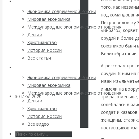
Архив статей
погоду на
того, как незван
Экономика современной России
под командовани
финансовых
Мировая экономика
Петропавловску 3
Международные экономические отношения
«Вираго», корвет
рынках?
Деньги
орудий и более д
Христианство
Минфины хотят
союзников были 
История России
Великобритании.
Все статьи
быть главнее
Агрессорам проти
Архив Видео
орудий. К ним на
Центробанков?
Экономика современной России
Иван Изыльметьев
Мировая экономика
и имели на воору
Международные экономические отношения
30 Июл 2026
Цифровая
три раза меньше,
Деньги
экономика
колебалась в рай
Христианство
солдат и казаков
История России
женщины, старики
Валентин
Все видео
поставщиков «зап
Катасонов.