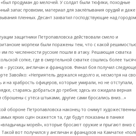
т «был продуман до мелочей. У солдат были тюфяки, походные
чный запас провизии, материал для заклёпывания орудий и даже
вывания пленных. Десант захватил господствующие над городо
туации защитники Петропавловска действовали смело и
ританские морпехи были поражены тем, что с какой решимость
 им по численности русские пошли в атаку. Решающая схватка
ольской сопке, где в смертельной схватке сошлись более тысяч
в – русских, англичан и французов. Финал боя получил следующ
рте Завойко: «Неприятель держался недолго и, несмотря на св
 и на храбрость офицеров, которые умирали, но не отступали,
ядке, стараясь добраться до гребня; здесь их ожидала верная
и сброшены с утёса штыками, другие сами бросались вниз…»
ской обороне Петропавловска наконец-то снимут художественны
самых ярких сцен окажется та, где будут показаны в панике
«владычицы морей», которые бросают оружие и прыгают вниз с
 Такой вот получился у англичан и французов на Камчатке «пол