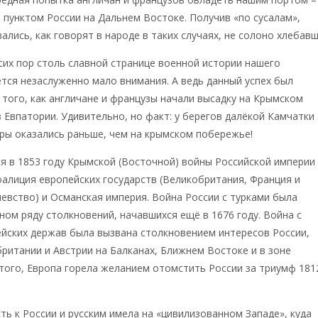
 пунктом России на Дальнем Востоке.
Получив «по сусалам»,
ались, как говорят в народе в таких случаях, не солоно хлебавш
сих пор столь славной странице военной истории нашего
тся незаслуженно мало внимания. А ведь данный успех был
 того, как англичане и французы начали высадку на Крымском
 Евпатории. Удивительно, но факт: у берегов далёкой Камчатки
ры оказались раньше, чем на крымском побережье!
я в 1853 году Крымской (Восточной) войны Российской империи
алиция европейских государств (Великобритания, Франция и
евство) и Османская империя. Война России с турками была
ном ряду столкновений, начавшихся ещё в 1676 году. Война с
йских держав была вызвана столкновением интересов России,
ритании и Австрии на Балканах, Ближнем Востоке и в зоне
того, Европа горела желанием отомстить России за триумф 181
ть к России и русским имела на «цивилизованном Западе», куда