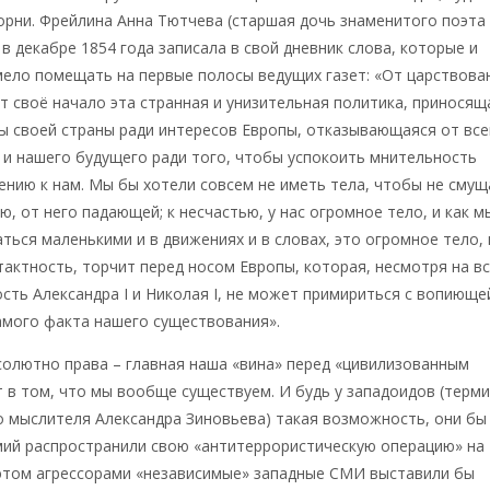
орни. Фрейлина Анна Тютчева (старшая дочь знаменитого поэта
в декабре 1854 года записала в свой дневник слова, которые и
ело помещать на первые полосы ведущих газет: «От царствова
ёт своё начало эта странная и унизительная политика, приносящ
ы своей страны ради интересов Европы, отказывающаяся от все
и нашего будущего ради того, чтобы успокоить мнительность
нию к нам. Мы бы хотели совсем не иметь тела, чтобы не смущ
ю, от него падающей; к несчастью, у нас огромное тело, и как м
аться маленькими и в движениях и в словах, это огромное тело, 
актность, торчит перед носом Европы, которая, несмотря на в
сть Александра I и Николая I, не может примириться с вопиюще
амого факта нашего существования».
олютно права – главная наша «вина» перед «цивилизованным
 в том, что мы вообще существуем. И будь у западоидов (терм
о мыслителя Александра Зиновьева) такая возможность, они бы
мий распространили свою «антитеррористич
ескую операцию» на
 этом агрессорами «независимые» западные СМИ выставили бы