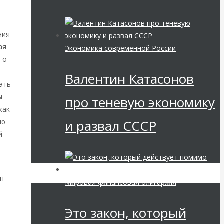
ния
ая
Экономика современной России
го
Валентин Катасонов
ать
ы
про теневую экономику
как
и развал СССР
сю
й
ин
Мировая финансовая олигархия
Это закон, который