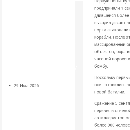
Первую попытку з
предприняли 1 се
Искусственный
длившейся более 
высадил десант ч
интеллект —
порта атаковали 
корабли. После э
революционный
массированный ог
переход к
объектов, охраня
часовой порохово
посткапитализму
бомбу.
Поскольку первый
они готовились ч
29 Июл 2026
Мировая
новой баталии.
финансовая олигархия
Сражение 5 сентя
Валентин
перевес в огнево
артиллеристов ос
Катасонов.
более 900 челове