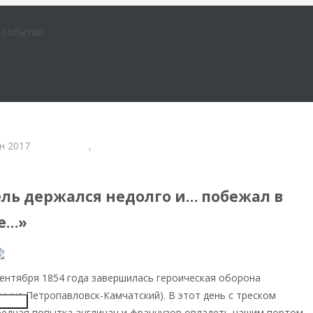
е событий
н 2017
годовщина
,
крымская война
ль держался недолго и… побежал в
е…»
 сентября 1854 года завершилась героическая оборона
(ныне Петропавловск-Ка
мчатский). В этот день с треском
Insert
редная попытка англичан и французов овладеть нашим портом –