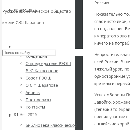
Россию.
05 Авг 2026
Деньги
Русское экономическое общество
Показательно то,
спас никто иной,
имени С.Ф.Шарапова
Валентин
на подавление Ве
Skip to content
император явно п
Катасонов. Еще
ничего не потреб
РЭОШ
раз на тему
Непростительная 
Концепция
всей России. В н
О председателе РЭОШ
блокировки
тяжёлый урок, по
В.Ю.Катасонове
односторонние ус
Совет РЭОШ
банковских
кретины и первый
О С.Ф.Шарапове
Анонсы
счетов
Успех обороны П
Пост-релизы
Завойко. Урожен
Контакты
(теперь это Укра
01 Авг 2026
Геополитика
Библиотека
принял участие в
английские кораб
Библиотека классической