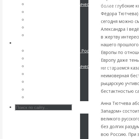
Международные экономические отношения
более глубокие к
КАтасонов. К
Деньги
Фёдора Тютчева) 
Христианство
сегодня можно см
112-летию
История России
Александра I вед
Все статьи
в жертву интерес
начала Первой
Архив Видео
нашего прошлого 
Экономика современной России
Европы по отноше
мировой войны:
Мировая экономика
Европу даже тень
Международные экономические отношения
ни стараемся каз
вместо победы
Деньги
неимоверная бест
Христианство
рыцарскую учтиво
Россия
История России
бестактностью с
Все видео
получила
Анна Тютчева абс
Западом» состоит
«похабный»
великого русског
без долгих разду
Брестский мир
всю Россию. При