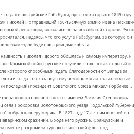
 что даже австрийские Габсбурги, престол которых в 1849 году
 как Николай I, отправивший 150-тысячную армию Ивана Паскеви
нгерской революции, оказались не на российской стороне. Русск
росчитался, надеясь, что его услуга Габсбургам, за которую он
овал взамен, не будет австрийцами забыта.
наивность Николая I дорого обошлась и самому императору, и
ачале Крымской войны русские получили столь показательный и
сле которого способными ждать благодарности от Запада за
тупки и когда-то оказанную ему помощь могли только полные
 (и последний) президент Советского Союза Михаил Горбачёв…
етропавловска навечно связан с именем Василия Степановича
ец села Прохоровка Золотоношского уезда Подольской губерни
ина) выбрал карьеру моряка. В 1827 году 17-летним юношей он
 Наваринском сражении. В ходе него русские, французские и
ли вместе разгромили турецко-египетск
ий флот под