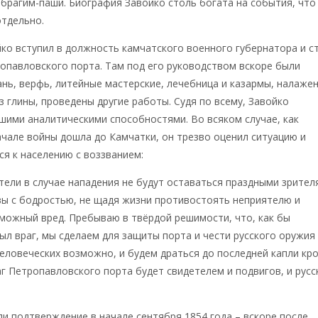
рагим-паши. Биография Завойко столь богата на события, что
отдельно.
йко вступил в должность камчатского военного губернатора и с
опавловского порта. Там под его руководством вскоре были
нь, верфь, литейные мастерские, лечебница и казармы, налаже
з глины, проведены другие работы. Судя по всему, Завойко
шими аналитическими способностями. Во всяком случае, как
ачале войны дошла до Камчатки, он трезво оценил ситуацию и
ся к населению с воззванием:
тели в случае нападения не будут оставаться праздными зрител
вы с бодростью, не щадя жизни противостоять неприятелю и
можный вред. Пребываю в твёрдой решимости, что, как бы
ыл враг, мы сделаем для защиты порта и чести русского оружия
 человеческих возможно, и будем драться до последней капли кро
г Петропавловского порта будет свидетелем и подвигов, и русс
ли подтверждение в начале сентября 1854 года – вскоре после