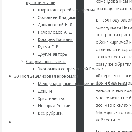
ВАлентин
командованием Иб
русской мысли
ней надо писать 
Шарапов Сергей Федорович
Катасонов.
Соловьев Владимир
В 1850 году Заво
Данилевский Н. Я.
командиром Петр
Саммит НАТО в
Нечволодов А. Д.
построены приста
Кокорев Василий
Турции: Drang
обжиг кирпичей и
Бутми Г. В.
отличался и хоро
Другие авторы
nach Osten
только весть о н
Современные книги
сразу же обратил
Экономика современной России
«Я верю, что… жи
30 Июл 2026
Банки
Мировая экономика
боя и будут гото
Международные экономические отношения
наносить ему воз
Деньги
Валентин
многочислен не б
Христианство
всё, что в силах
История России
Катасонов. Кто
Убеждён, что фла
Все рубрики…
определяет
доблести…»
Авторы РЭОШ
Его слова получи