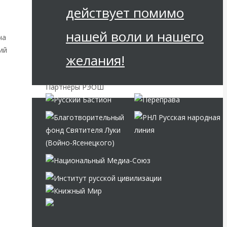
действует помимо
нашей воли и нашего
ча
ий
желания!
Партнёры РЭОШ
и