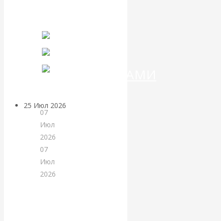
сайта
ДЕНЕГ»: КИТАЙ
Читать
ВЕДЁТ БОРЬБУ
дальше
С
КРИПТОВАЛЮТАМИ
25 Июл 2026
Геополитика
07
Июл
Валентин
2026
07
КАтасонов.
Июл
2026
Может ли
Комментарии,
Америка
интервью