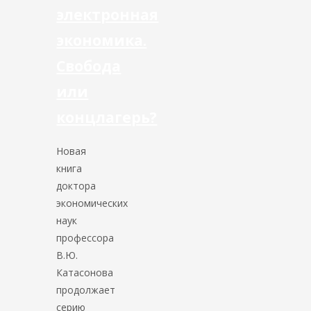
электронная
экономика.
Свобода
или
концлагерь?
Новая
книга
доктора
экономических
наук
профессора
В.Ю.
Катасонова
продолжает
серию