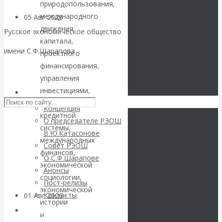
природопользования,
международного
05 Авг 2026
Деньги
движения
Русское экономическое общество
капитала,
Валентин
имени С.Ф.Шарапова
проектного
финансирования,
Катасонов. Еще
Skip to content
управления
раз на тему
инвестициями,
РЭОШ
денежно-
Концепция
блокировки
кредитной
О председателе РЭОШ
системы,
В.Ю.Катасонове
банковских
международных
Совет РЭОШ
финансов,
О С.Ф.Шарапове
счетов
экономической
Анонсы
социологии,
Пост-релизы
экономической
Контакты
01 Авг 2026
Геополитика
истории
Библиотека
и