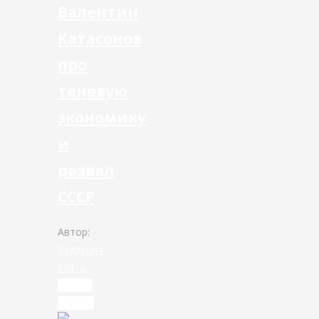
Валентин
Катасонов
про
теневую
экономику
и
развал
СССР
Автор:
Редакция
сайта
Читать
дальше