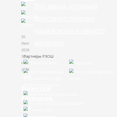
Это закон, который
действует помимо
нашей воли и нашего
30
желания!
Июл
2026
30
Партнёры РЭОШ
Июл
2026
Банки
Валентин
Катасонов.
Кто