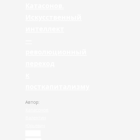
Катасонов.
Искусственный
интеллект
—
революционный
переход
к
посткапитализму
Автор:
Катасонов
Валентин
Юрьевич
Читать