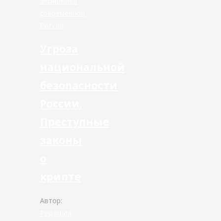
Экономика
современной
России
Угроза
национальной
безопасности
России.
Преступные
законы
о
крипте
Автор:
Редакция