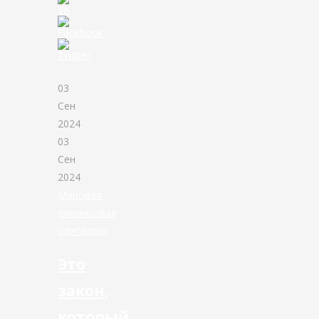
03
Сен
2024
03
Сен
2024
Мировая
финансовая
олигархия
Это
закон,
который