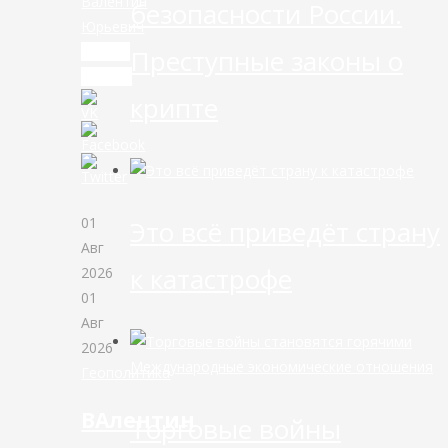
Валентин
безопасности России.
Юрьевич
Читать
Преступные законы о
дальше
крипте
01
Это всё приведёт страну
Авг
к катастрофе
2026
01
Авг
2026
Международные экономические отношения
Геополитика
ВАлентин
Торговые войны