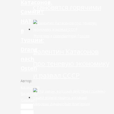
Катасонов.
становятся горячими
Саммит
НАТО
в
Экономика современной России
Турции:
Drang
Валентин Катасонов
nach
про теневую экономику
Osten
и развал СССР
Автор:
Катасонов
Валентин
Юрьевич
Мировая финансовая олигархия
Читать
дальше