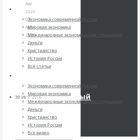
погоду на
Авг
Архив статей
2026
финансовых
Экономика современной России
07
Мировая экономика
Авг
рынках?
Международные экономические отношения
2026
Деньги
Экономика
Минфины хотят
Христианство
современной
История России
России
быть главнее
Все статьи
Валентин
Центробанков?
Архив Видео
Катасонов.
Экономика современной России
Мировая экономика
Инвестиционный
30 Июл 2026
Цифровая
Международные экономические отношения
экономика
кризис
Деньги
Христианство
в
Валентин
История России
России.
Все видео
Катасонов.