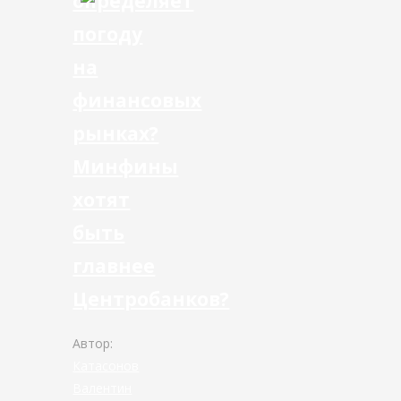
определяет
погоду
на
финансовых
рынках?
Минфины
хотят
быть
главнее
Центробанков?
Автор:
Катасонов
Валентин