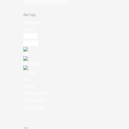
Набиуллиной
Автор:
Редакция
сайта
Читать
дальше
Все
видео
Катасонова
Валентина
Юрьевича
→
23