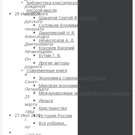
Библиотека классической
рождения
русской мысли
известного
29 Июл 2026
Мировая
Шарапов Сергей Федорович
русского
финансовая олигархия
Соловьев Владимир
генерала
Данилевский Н. Я.
Александра
Валентин
Нечволодов А. Д.
Дмитриевича
Кокорев Василий
Нечволодова.
Катасонов.
Бутми Г. В.
Он
Другие авторы
«Мировые
родился
Современные книги
в
Экономика современной России
ростовщики»:
Санкт-
Мировая экономика
Петербурге
Международные экономические отношения
вчера и сегодня
25
Деньги
марта
Христианство
1864
27 Июл 2026
Мировая
История России
г.
валютная система
Все рубрики…
по
Авторы РЭОШ
старому