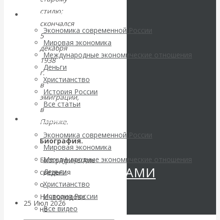
Валентин
стилю;
Архив статей
скончался
КАтасонов.
Экономика современной России
5
Мировая экономика
декабря
«МЕТОД
Международные экономические отношения
1938
Деньги
г.
ОТМЫВАНИЯ
Христианство
в
История России
эмиграции,
ДЕНЕГ»: КИТАЙ
Все статьи
в
Архив Видео
Париже.
ВЕДЁТ БОРЬБУ
Экономика современной России
Биография.
С
Мировая экономика
Международные экономические отношения
Биографические
КРИПТОВАЛЮТАМИ
Деньги
сведения
Христианство
о
История России
Нечволодове
25 Июл 2026
Геополитика
Все видео
не