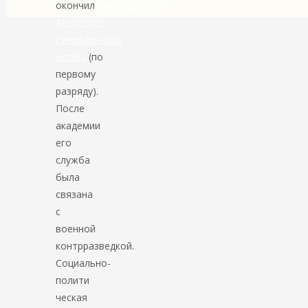
окончил
Николаевскую
Академию
Генерального
штаба
(по
первому
разряду).
После
академии
его
служба
была
связана
с
военной
контрразведкой.
Социально-
полити
ческая