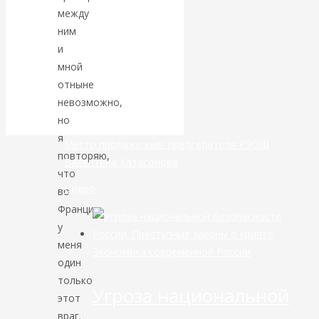
между
банковской
ним
и
сфере России
мной
отныне
уже начался
невозможно,
но
я
Место продажи книг председателя РЭОШ
повторяю,
Валентина Катасонова
что
Видео
во
Франции
у
меня
Экономика современной России
один
только
Угроза национальной
этот
враг.