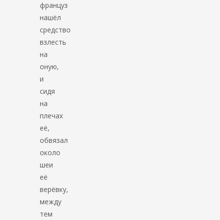
француз
нашёл
средство
взлесть
на
оную,
и
сидя
на
плечах
её,
обвязал
около
шеи
её
верёвку,
между
тем