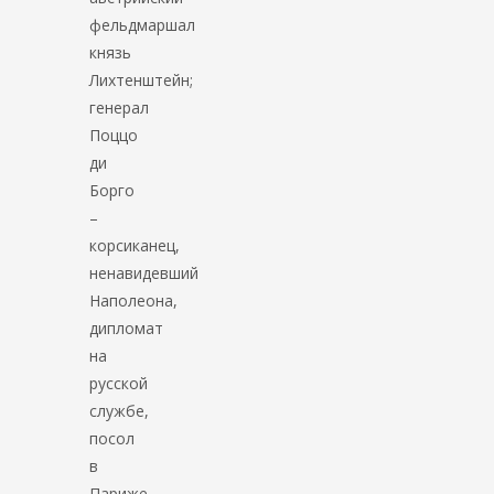
фельдмаршал
князь
Лихтенштейн;
генерал
Поццо
ди
Борго
–
корсиканец,
ненавидевший
Наполеона,
дипломат
на
русской
службе,
посол
в
Париже