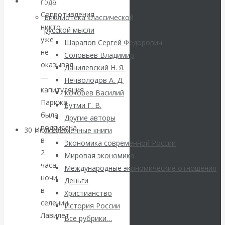
ВАлентин
Библиотека
года.
Сопротивления
Библиотека классической
Катасонов.
никто
русской мысли
уже
Шарапов Сергей Федорович
Саммит НАТО в
не
Соловьев Владимир
оказывал
Данилевский Н. Я.
Турции: Drang
—
Нечволодов А. Д.
капитуляция
Кокорев Василий
nach Osten
Парижа
Бутми Г. В.
была
Другие авторы
подписана
30 Июл 2026
Банки
Современные книги
в
Экономика современной России
2
Мировая экономика
Валентин
часа
Международные экономические отношения
ночи
Катасонов. Кто
Деньги
в
Христианство
селении
определяет
История России
Лавилет.
Все рубрики…