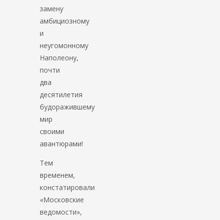
замену
амбициозному
и
неугомонному
Наполеону,
почти
два
десятилетия
будоражившему
мир
своими
авантюрами!
Тем
временем,
констатировали
«Московские
ведомости»,