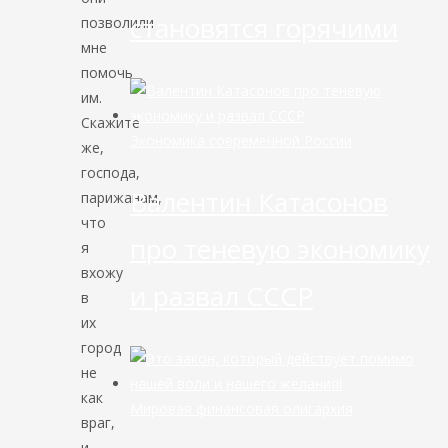
становятся горячими
позволили
мне
помочь
им.
Скажите
Экономика современной России
же,
господа,
Валентин Катасонов
парижанам,
что
про теневую экономику
я
вхожу
и развал СССР
в
их
город
не
как
Мировая финансовая олигархия
враг,
и