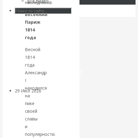
Все видео
наследников.
Искусственный
Весенний
Париж
интеллект —
1814
года
революционный
Весной
переход к
1814
года
посткапитализму
Александр
I
находился
29 Июл 2026
Мировая
на
финансовая олигархия
пике
своей
Валентин
славы
и
Катасонов.
популярности.