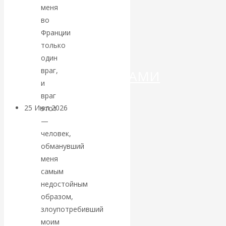
ДЕНЕГ»: КИТАЙ
меня
во
ВЕДЁТ БОРЬБУ
Франции
только
С
один
враг,
КРИПТОВАЛЮТАМИ
и
враг
25 Июл 2026
Геополитика
этот
—
человек,
Валентин
обманувший
КАтасонов.
меня
самым
Может ли
недостойным
образом,
Америка
злоупотребивший
моим