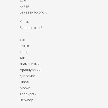
дом
Князя
Беневентского».
Князь
Беневентский
–
это
никто
иной,
как
знаменитый
французский
дипломат
Шарль
Морис
Талейран-
Перигор
.