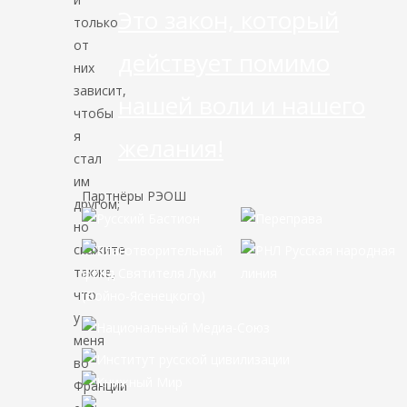
Это закон, который
только
от
действует помимо
них
зависит,
нашей воли и нашего
чтобы
я
желания!
стал
им
Партнёры РЭОШ
другом;
но
скажите
также,
что
у
меня
во
Франции