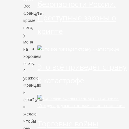
безопасности России.
Все
французы,
Преступные законы о
кроме
него,
крипте
у
меня
на
хорошем
счету.
Это всё приведёт страну
Я
уважаю
к катастрофе
Францию
и
французов
Международные экономические отношения
и
желаю,
Торговые войны
чтобы
они