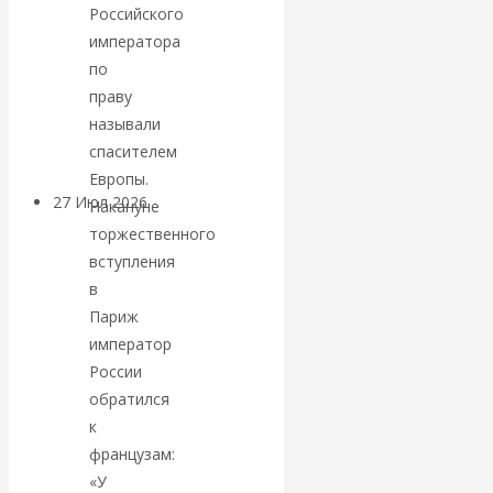
Российского
«Мировые
императора
по
ростовщики»:
праву
вчера и сегодня
называли
спасителем
Европы.
27 Июл 2026
Мировая
Накануне
валютная система
торжественного
вступления
Валентин
в
Париж
КАтасонов.
император
России
«МЕТОД
обратился
к
ОТМЫВАНИЯ
французам:
«У