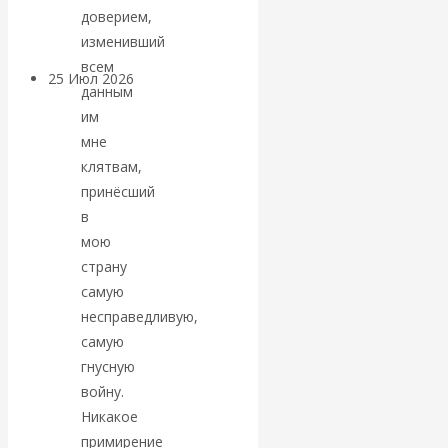
покинуть НАТО?
доверием,
изменивший
всем
25 Июл 2026
Комментарии,
данным
интервью и беседы
им
мне
«Об этом
клятвам,
принёсший
молчат»:
в
мою
экономист
страну
самую
Валентин
несправедливую,
самую
Катасонов
гнусную
войну.
считает, что
Никакое
кризис в
примирение