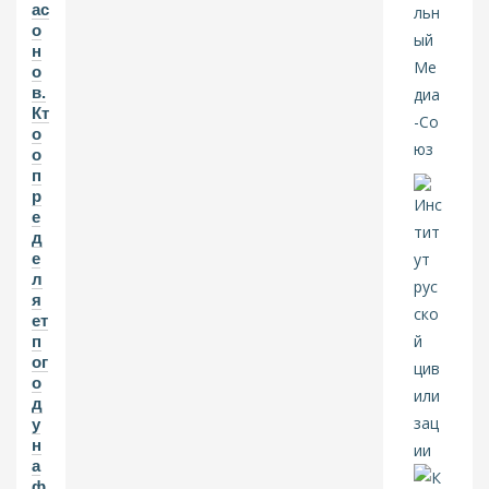
ас
о
н
о
в.
Кт
о
о
п
р
е
д
е
л
я
ет
п
ог
о
д
у
н
а
ф