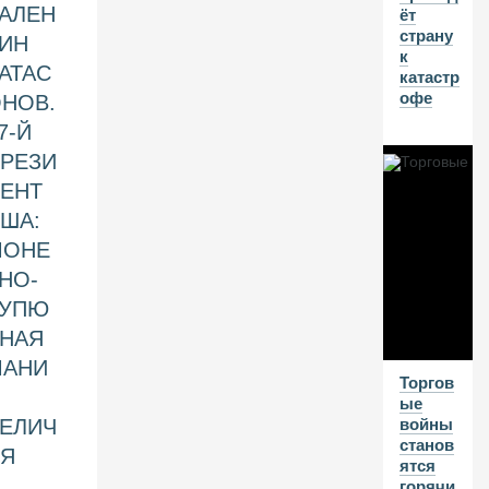
АЛЕН
ёт
и
страну
и.
ИН
к
П
АТАС
катастр
р
офе
о
НОВ.
е
7-Й
д
РЕЗИ
ае
м
ЕНТ
о
ША:
с
н
МОНЕ
о
НО-
в
н
КУПЮ
о
НАЯ
й
МАНИ
ка
Торгов
п
Я
ые
ит
ЕЛИЧ
войны
а
станов
л,
ИЯ
ятся
н
 Юрьевич
горячи