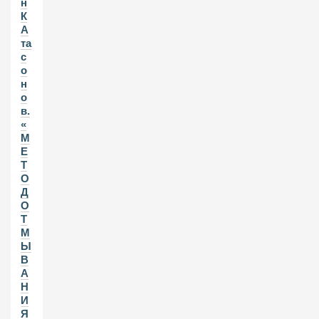
н
К
А
та
с
о
н
о
в.
«
М
Е
Т
О
Д
О
Т
М
Ы
В
А
Н
И
Я