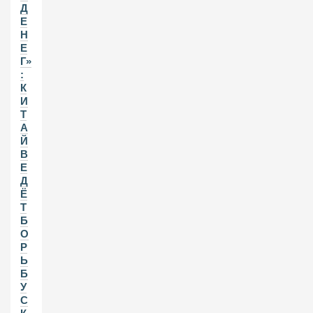
Д
Е
Н
Е
Г»
:
К
И
Т
А
Й
В
Е
Д
Ё
Т
Б
О
Р
Ь
Б
У
С