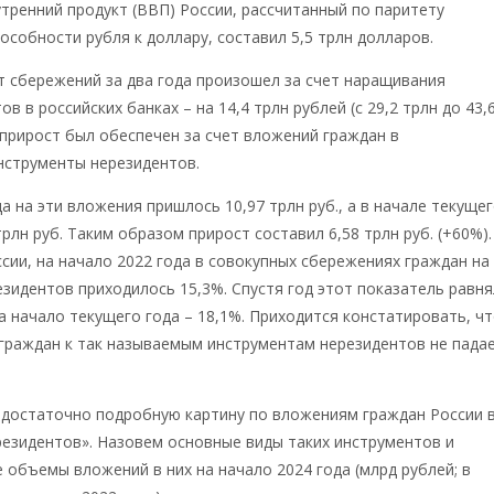
утренний продукт (ВВП) России, рассчитанный по паритету
особности рубля к доллару, составил 5,5 трлн долларов.
 сбережений за два года произошел за счет наращивания
в в российских банках – на 14,4 трлн рублей (с 29,2 трлн до 43,
е прирост был обеспечен за счет вложений граждан в
нструменты нерезидентов.
да на эти вложения пришлось 10,97 трлн руб., а в начале текуще
трлн руб. Таким образом прирост составил 6,58 трлн руб. (+60%).
сии, на начало 2022 года в совокупных сбережениях граждан на
зидентов приходилось 15,3%. Спустя год этот показатель равня
на начало текущего года – 18,1%. Приходится констатировать, ч
граждан к так называемым инструментам нерезидентов не падае
 достаточно подробную картину по вложениям граждан России 
езидентов». Назовем основные виды таких инструментов и
объемы вложений в них на начало 2024 года (млрд рублей; в