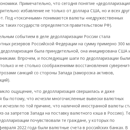
ономики. Примечательно, что сегодня понятие «дедолларизаци
рительно: избавление не только от доллара США, но и всех друг
ют. Под «токсичными» понимаются валюты «недружественных
сок таких государств определяется правительством РФ).
ельным событием в деле дедолларизации России стала
тных резервов Российской Федерации на сумму примерно 300 м
а дедолларизация была принудительной, она инициирована США и
никами. Впрочем, и последующие шаги по дедолларизации был
 только и не столько соображениями восстановления суверенит
угрозами санкций со стороны Запада (заморозка активов,
ций).
никло ощущение, что дедолларизация свершилась и даже
я бы потому, что исчезли многочисленные вывески валютных
и исчезли по той причине, что наличной иностранной валюты ст
из-за запретов Запада на поставку валютного кэша в Россию). Т
едолларизации почувствовали те граждане, у которых по
февраля 2022 года были валютные счета в российских банках. В