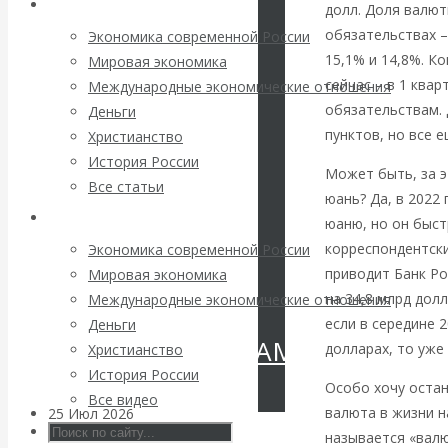
Архив статей
долл. Доля валют
Валентин
обязательствах –
Экономика современной России
15,1% и 14,8%. К
КАтасонов.
Мировая экономика
сейчас – в 1 квар
Международные экономические отношения
«МЕТОД
обязательствам. 
Деньги
пунктов, но все 
Христианство
ОТМЫВАНИЯ
История России
Может быть, за 
Все статьи
юань? Да, в 2022
ДЕНЕГ»: КИТАЙ
Архив Видео
юаню, но он быст
ВЕДЁТ БОРЬБУ
корреспондентски
Экономика современной России
приводит Банк Ро
Мировая экономика
С
на 34,8 млрд долл
Международные экономические отношения
если в середине 
Деньги
КРИПТОВАЛЮТАМИ
долларах, то уже
Христианство
История России
Особо хочу остан
Все видео
валюта в жизни н
25 Июл 2026
Геополитика
называется «валю