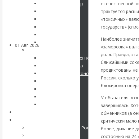
отечественной эк
Соловьев Владимир
банковских
трактуется расши
Данилевский Н. Я.
«токсичных» вал
Нечволодов А. Д.
счетов
государств» (спи
Кокорев Василий
Бутми Г. В.
Наиболее значит
Другие авторы
01 Авг 2026
Геополитика
«заморозка» валю
Современные книги
долл. Правда, эт
Экономика современной России
ВАлентин
ближайшими союз
Мировая экономика
продиктованы не
Международные экономические отношения
Катасонов.
России, сколько 
Деньги
блокировка опера
Христианство
Саммит НАТО в
История России
У обывателя воз
Все рубрики…
завершилась. Хот
Турции: Drang
Авторы РЭОШ
обменников (а он
Архив статей
nach Osten
критически мало 
Экономика современной России
более, дыхание д
Мировая экономика
состоянию на 24 