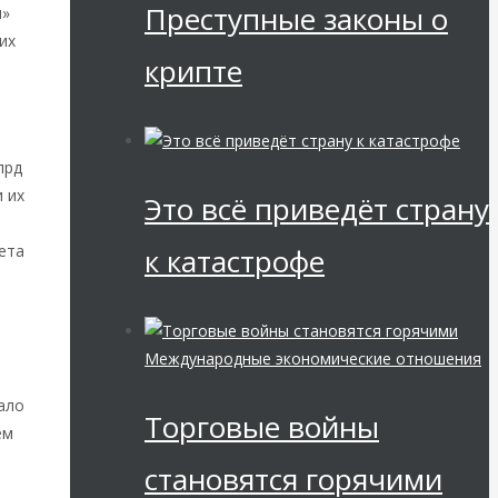
Преступные законы о
я»
их
крипте
лрд
 их
Это всё приведёт страну
и
ета
к катастрофе
Международные экономические отношения
ало
Торговые войны
ем
становятся горячими