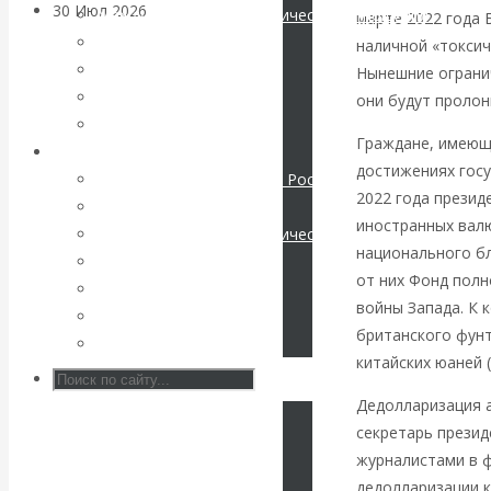
30 Июл 2026
Банки
Международные экономические отношения
марте 2022 года 
Деньги
наличной «токсич
Валентин
Христианство
Нынешние огранич
История России
они будут пролон
Катасонов. Кто
Все статьи
Граждане, имеющи
Архив Видео
достижениях госу
определяет
Экономика современной России
2022 года презид
Мировая экономика
погоду на
иностранных вал
Международные экономические отношения
национального бл
Деньги
финансовых
от них Фонд полн
Христианство
войны Запада. К к
История России
рынках?
британского фунт
Все видео
китайских юаней (
Минфины хотят
Дедолларизация а
быть главнее
секретарь презид
журналистами в ф
Центробанков?
дедолларизации к