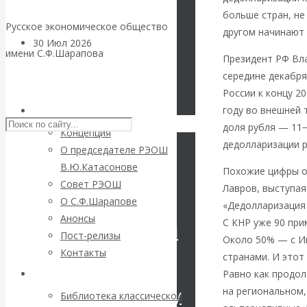
больше стран, не
Русское экономическое общество
другом начинают
30 Июл 2026
Цифровая
имени С.Ф.Шарапова
Президент РФ Вла
экономика
середине декабря
Skip to content
России к концу 2
Валентин
году во внешней 
РЭОШ
доля рубля — 11−
Катасонов.
Концепция
дедолларизации 
О председателе РЭОШ
Искусственный
В.Ю.Катасонове
Похожие цифры о
Совет РЭОШ
Лавров, выступая
интеллект —
О С.Ф.Шарапове
«Дедолларизация 
Анонсы
С КНР уже 90 при
революционный
Пост-релизы
Около 50% — с Ин
Контакты
странами. И этот
переход к
Равно как продо
Библиотека
посткапитализму
на региональном,
Библиотека классической