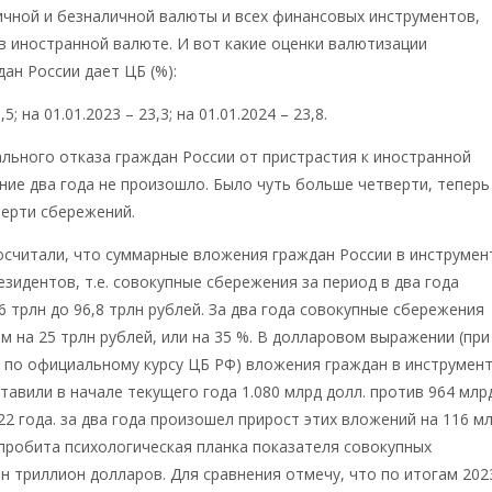
чной и безналичной валюты и всех финансовых инструментов,
 иностранной валюте. И вот какие оценки валютизации
ан России дает ЦБ (%):
,5; на 01.01.2023 – 23,3; на 01.01.2024 – 23,8.
ального отказа граждан России от пристрастия к иностранной
ние два года не произошло. Было чуть больше четверти, теперь
верти сбережений.
осчитали, что суммарные вложения граждан России в инструмен
езидентов, т.е. совокупные сбережения за период в два года
6 трлн до 96,8 трлн рублей. За два года совокупные сбережения
м на 25 трлн рублей, или на 35 %. В долларовом выражении (при
 по официальному курсу ЦБ РФ) вложения граждан в инструмен
тавили в начале текущего года 1.080 млрд долл. против 964 млр
022 года. за два года произошел прирост этих вложений на 116 м
пробита психологическая планка показателя совокупных
н триллион долларов. Для сравнения отмечу, что по итогам 202