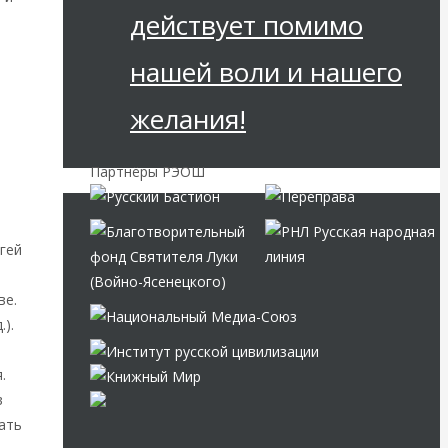
действует помимо
нашей воли и нашего
желания!
Партнёры РЭОШ
гей
ве.
).
.
в
ать