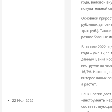
экономист
года, валовой вн
покупательной сп
Валентин
Основной прирост
Катасонов
рублевых депозито
трлн руб.). Такж
считает, что
разнообразные и
В начале 2022 го
кризис в
года – уже 17,55 
данным Банка Рос
банковской
инструменты нере
сфере России
16,7%. Наконец, 
интерес наших со
уже начался
а растет.
Банк России дает
«инструменты нер
22 Июл 2026
Деньги
соответствующие 