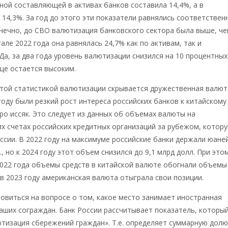
ной составляющей в активах банков составила 14,4%, а в
 14,3%. За год до этого эти показатели равнялись соответствен
онечно, до СВО валютизация банковского сектора была выше, ч
тале 2022 года она равнялась 24,7% как по активам, так и
Да, за два года уровень валютизации снизился на 10 процентных
еще остается высоким.
этой статистикой валютизации скрывается дружественная валют
 году были резкий рост интереса российских банков к китайскому
ро иссяк. Это следует из данных об объемах валюты на
х счетах российских кредитных организаций за рубежом, котор
ссии. В 2022 году на максимуме российские банки держали юане
., но к 2024 году этот объем снизился до 9,1 млрд долл. При это
2022 года объемы средств в китайской валюте обогнали объемы
 в 2023 году американская валюта отыграла свои позиции.
овиться на вопросе о том, какое место занимает иностранная
аших сограждан. Банк России рассчитывает показатель, которы
тизация сбережений граждан». Т.е. определяет суммарную долю