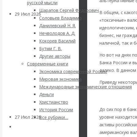
альтернативные 
русской мысли
Шарапов Сергей Федорович
В общем, с каког
29 Июл 2026
Мировая
Соловьев Владимир
«токсичные» валю
финансовая олигархия
Данилевский Н. Я.
идеологическим, 
Нечволодов А. Д.
бизнес, ни гражд
Валентин
Кокорев Василий
наличной, так и 
Бутми Г. В.
Катасонов.
Но вот на днях 
Другие авторы
Банка России и в
Современные книги
«Мировые
далеко. В данном
Экономика современной России
Мировая экономика
ростовщики»:
Приведу некоторы
Международные экономические отношения
СЕКТОР. IV КВАРТ
Деньги
вчера и сегодня
РЫНКОВ. Информа
Христианство
До сих пор в бан
История России
уровне находится
27 Июл 2026
Мировая
Все рубрики…
активы российски
валютная система
Авторы РЭОШ
американскую вал