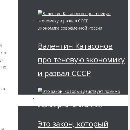
.
Экономика современной России
Валентин Катасонов
й
х в
про теневую экономику
нде
 но
и развал СССР
щью
Мировая финансовая олигархия
Это закон, который
 и