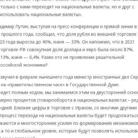
 только с нами переходят на национальные валюты, но и друг с
 использовать национальные валюты».
димир Путин, выступая на пресс-конференции и прямой линии в
 прошлого года, сообщил, что доля рубля во внешней торговле
023 года выросла до 40%, юаня — 33%. Он напомнил, что в 2021
торговле РФ совокупная доля доллара и евро была около 87%,
13%, юаня — 0,4%. Разве это не проявление решительной
российской экономики?
звучил в феврале нынешнего года министр иностранных дел Сер
 на «правительственном часе» в Государственной Думе:
идет полным ходом, мы занимаемся этим на двусторонней осно
мерно процентов (товарооборота в национальных валютах – ред.
дией. Близкие цифры в торговле с Ираном, со многими другими
 процесс перехода на национальные валюты будет продолжаться
лжаются и многосторонние усилия по формированию механизмо
 а то и глобальном уровне, которые будут позволять использов