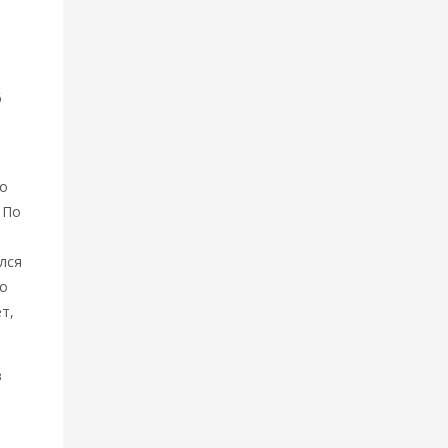
6
го
 По
лся
то
т,
в