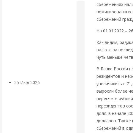
сбережениях нали
Валентин
номинированных в
сбережений гражд
КАтасонов.
На 01.01.2022 – 26
Может ли
Как видим, радик
Америка
валюте за послед
чуть меньше чет
покинуть НАТО?
В Банке России п
резидентов и нер
25 Июл 2026
Комментарии,
увеличились с 71,
интервью и беседы
выросли более че
пересчете рублей
«Об этом
нерезидентов сос
долл. в начале 2
молчат»:
долларов. Также 
сбережений в оди