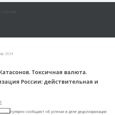
е событий
ар 2024
я система
Катасонов. Токсичная валюта.
зация России: действительная и
Insert
нам регулярно сообщают об успехах в деле дедолларизации