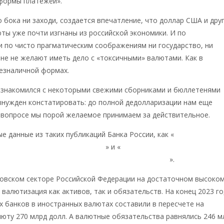
формы платежей».
о бока ни заходи, создается впечатление, что доллар США и дру
ты уже почти изгнаны из российской экономики. И по
и по чисто прагматическим соображениям ни государство, ни
ане не желают иметь дело с «токсичными» валютами. Как в
безналичной формах.
познакомился с некоторыми свежими сборниками и бюллетенями
ынужден констатировать: до полной дедолларизации нам еще
 вопросе мы порой желаемое принимаем за действительное.
е данные из таких публикаций Банка России, как «
БАНКОВСКИЙ
АЛ 2023. Аналитический обзор
» и «
ОБЗОР РИСКОВ ФИНАНСОВЫ
ционно-аналитический материал. Февраль 2024
».
ковском секторе Российской Федерации на достаточном высоко
 валютизация как активов, так и обязательств. На конец 2023 г
х банков в иностранных валютах составили в пересчете на
юту 270 млрд долл. А валютные обязательства равнялись 246 м