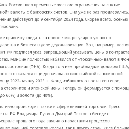
Банк России ввел временные жесткие ограничения на снятие
ной» валюты с банковских счетов. Они уже не раз продлевались
ения действуют до 9 сентября 2024 года. Скорее всего, осенью
гированы.
е привычку следить за новостями, регулярно узнают о
дарства и бизнеса в деле дедолларизации. Вот, например, весно
ент РФ подписал указ, запрещающий указывать цены в контракта
ютах. Минфин полностью избавился от «токсичных» валют в Фо
агосостояния (ФНБ). Когда-то в нем преобладали доллары США,
остью отказался еще до начала антироссийской санкционной
онцу 2022-началу 2023 гг. Фонд избавился от остатков евро,
а стерлингов и японской иены. Теперь он формируется с помо
до 60%) и золота (до 40%).
ктивно происходит также в сфере внешней торговли. Пресс-
ента РФ Владимира Путина Дмитрий Песков в беседе с
еврале прошлого года заявил о нарастании процессов
ак во внешней торговле России, так и других стран: «Все больше