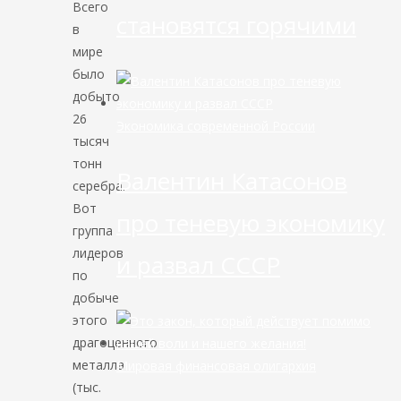
Всего
становятся горячими
в
мире
было
добыто
26
Экономика современной России
тысяч
тонн
Валентин Катасонов
серебра.
Вот
про теневую экономику
группа
лидеров
и развал СССР
по
добыче
этого
драгоценного
металла
Мировая финансовая олигархия
(тыс.