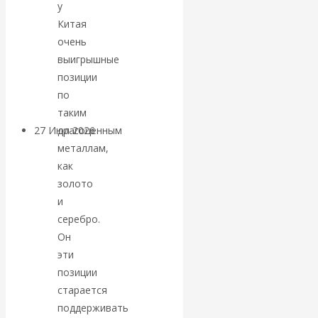
у
«Мировые
Китая
очень
ростовщики»:
выигрышные
позиции
вчера и сегодня
по
таким
драгоценным
27 Июл 2026
Мировая
металлам,
валютная система
как
золото
Валентин
и
серебро.
КАтасонов.
Он
«МЕТОД
эти
позиции
ОТМЫВАНИЯ
старается
поддерживать