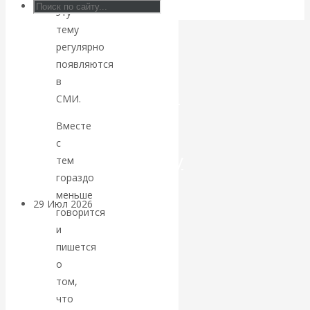
эту
Искусственный
тему
регулярно
интеллект —
появляются
в
революционный
СМИ.
переход к
Вместе
с
посткапитализму
тем
гораздо
меньше
29 Июл 2026
Мировая
говорится
финансовая олигархия
и
пишется
Валентин
о
том,
Катасонов.
что