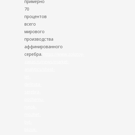
примерно
70
процентов
всего
мирового
производства
аффинированного
серебра.
https://www.zolotoy-
zapas.ru/news/market-
analytics/shest-
let-
defitsita-
serebra-
pochemu-
rynok-
mozhet-
byt-
blizok-