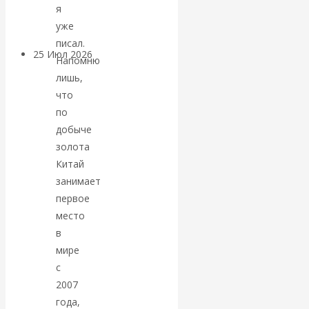
покинуть НАТО?
я
уже
писал.
25 Июл 2026
Комментарии,
Напомню
интервью и беседы
лишь,
что
«Об этом
по
добыче
молчат»:
золота
Китай
экономист
занимает
первое
Валентин
место
в
Катасонов
мире
с
считает, что
2007
года,
кризис в