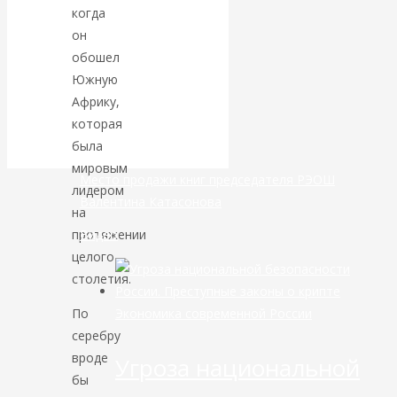
когда
банковской
он
обошел
сфере России
Южную
Африку,
уже начался
которая
была
мировым
Место продажи книг председателя РЭОШ
лидером
Валентина Катасонова
на
Видео
протяжении
целого
столетия.
Экономика современной России
По
серебру
вроде
Угроза национальной
бы