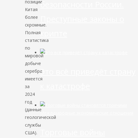
безопасности России.
позиции
Китая
Преступные законы о
более
скромные.
крипте
Полная
статистика
по
мировой
добыче
Это всё приведёт страну
серебра
имеется
к катастрофе
за
2024
год
(данные
Международные экономические отношения
геологической
службы
Торговые войны
США).