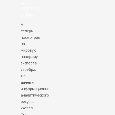
k-
kriticheskoy-
tochke/
А
теперь
посмотрим
на
мировую
панораму
экспорта
серебра.
По
данным
информационно-
аналитического
ресурса
World’s
Top