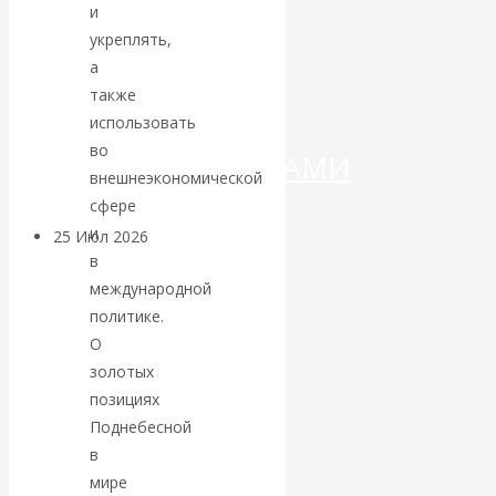
ДЕНЕГ»: КИТАЙ
и
укреплять,
ВЕДЁТ БОРЬБУ
а
также
С
использовать
во
КРИПТОВАЛЮТАМИ
внешнеэкономической
сфере
и
25 Июл 2026
Геополитика
в
международной
Валентин
политике.
О
КАтасонов.
золотых
позициях
Может ли
Поднебесной
Америка
в
мире