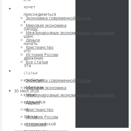
погоду на
хочет
Архив статей
присоединиться
финансовых
Экономика современной России
к
Мировая экономика
Западу,
рынках?
Международные экономические отношения
шанс
Деньги
Минфины хотят
начать
Христианство
это
История России
быть главнее
движение.
Все статьи
Эта
Центробанков?
Архив Видео
статья
изобилует
Экономика современной России
избитыми
Мировая экономика
30 Июл 2026
Цифровая
клише
Международные экономические отношения
экономика
ведущейся
Деньги
на
Христианство
Валентин
Западе
История России
антироссийской
Все видео
Катасонов.