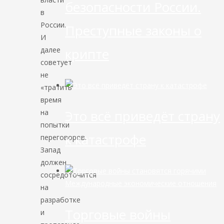
безопасности России.
в
России.
Преступные законы о
И
крипте
далее
советует
не
«тратить
время
Это всё приведёт страну
на
попытки
к катастрофе
переговоров.
Запад
должен
сосредоточится
Международные экономические отношения
на
разработке
Торговые войны
и