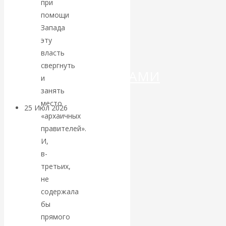
ДЕНЕГ»: КИТАЙ
при
помощи
ВЕДЁТ БОРЬБУ
Запада
эту
С
власть
свергнуть
КРИПТОВАЛЮТАМИ
и
занять
место
25 Июл 2026
Геополитика
«архаичных
правителей».
Валентин
И,
в-
КАтасонов.
третьих,
не
Может ли
содержала
бы
Америка
прямого