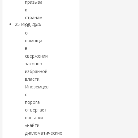
призыва
покинуть НАТО?
к
странам
25 Июл 2026
Комментарии,
НАТО
интервью и беседы
о
помощи
в
«Об этом
свержении
молчат»:
законно
избранной
экономист
власти.
Иноземцев
Валентин
с
порога
Катасонов
отвергает
попытки
считает, что
«найти
дипломатические
кризис в