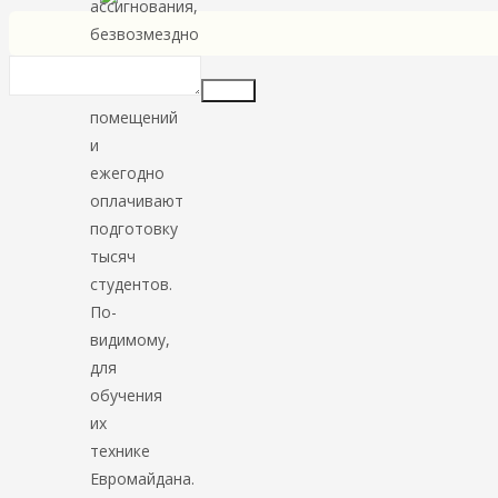
ассигнования,
безвозмездно
передали
множество
Insert
помещений
и
ежегодно
оплачивают
подготовку
тысяч
студентов.
По-
видимому,
для
обучения
их
технике
Евромайдана.