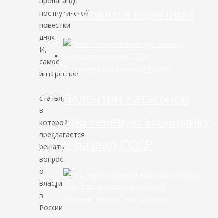
пропаганде
становятся горячими
постпутинской
повестки
дня».
И,
самое
Экономика современной России
интересное
–
Валентин Катасонов
статья,
в
про теневую экономику
которой
предлагается
и развал СССР
решать
вопрос
о
власти
в
Мировая финансовая олигархия
России