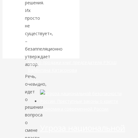
решения.
Их
банковской
просто
не
сфере России
существует»,
уже начался
–
безаппеляционно
утверждает
Место продажи книг председателя РЭОШ
автор.
Валентина Катасонова
Речь,
Видео
очевидно,
идет
о
решении
Экономика современной России
вопроса
о
Угроза национальной
смене
власти