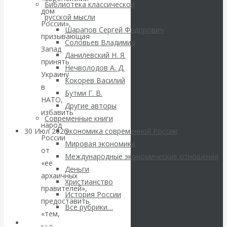
ВАлентин
Библиотека классической
дом
русской мысли
Катасонов.
России»,
Шарапов Сергей Федорович
призывающая
Соловьев Владимир
Саммит НАТО в
Запад
Данилевский Н. Я.
принять
Нечволодов А. Д.
Турции: Drang
Украину
Кокорев Василий
в
Бутми Г. В.
nach Osten
НАТО,
Другие авторы
избавить
Современные книги
народ
30 Июл 2026
Банки
Экономика современной России
России
Мировая экономика
от
Международные экономические отношения
Валентин
«ее
Деньги
архаичных
Христианство
Катасонов. Кто
правителей»,
История России
предоставить
определяет
Все рубрики…
«тем,
Авторы РЭОШ
кто