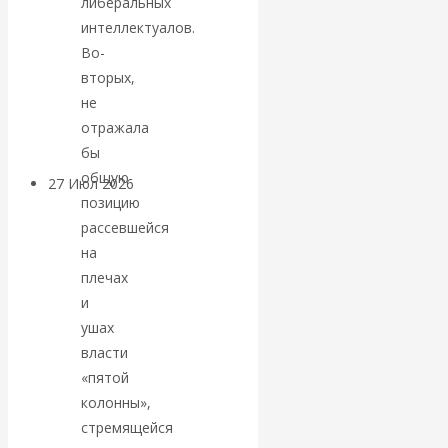
либеральных
«Мировые
интеллектуалов.
Во-
ростовщики»:
вторых,
не
вчера и сегодня
отражала
бы
общую
27 Июл 2026
Мировая
позицию
валютная система
рассевшейся
на
Валентин
плечах
и
КАтасонов.
ушах
власти
«МЕТОД
«пятой
колонны»,
ОТМЫВАНИЯ
стремящейся