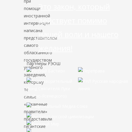
при
Это закон, который
помощи
иностранной
действует помимо
интервенции
написана
нашей воли и нашего
представителем
самого
желания!
обласканного
государством
Партнёры РЭОШ
учебного
заведения,
которому
те
самые
«архаичные
правители»
предоставили
гигантские