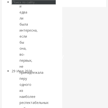
пропаганды
и
Искусственный
едва
ли
интеллект —
была
интересна,
революционный
если
бы
переход к
она,
посткапитализму
во-
первых,
не
29 Июл 2026
Мировая
принадлежала
финансовая олигархия
перу
одного
Валентин
из
наиболее
Катасонов.
респектабельных