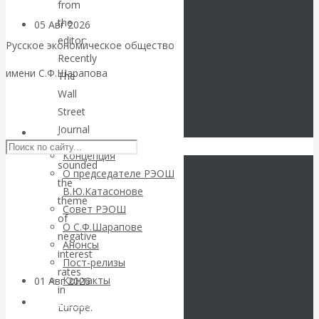
from
the
05 Авг 2026
Деньги
editor:
Русское экономическое общество
Recently
Валентин
имени С.Ф.Шарапова
The
Wall
Катасонов. Еще
Skip to content
Street
Journal
раз на тему
РЭОШ
again
Концепция
блокировки
sounded
О председателе РЭОШ
the
В.Ю.Катасонове
банковских
theme
Совет РЭОШ
of
О С.Ф.Шарапове
счетов
negative
Анонсы
interest
Пост-релизы
rates
Контакты
01 Авг 2026
Геополитика
in
Библиотека
Europe.