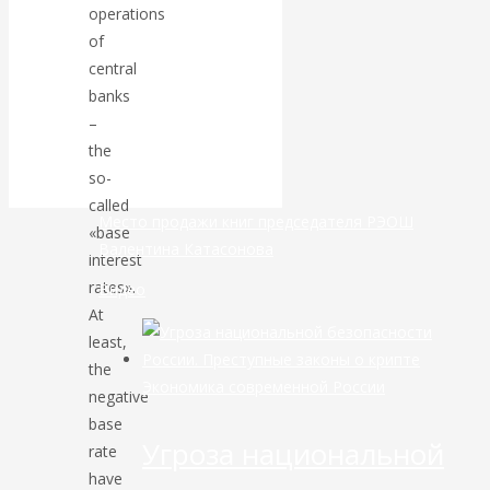
operations
of
банковской
central
сфере России
banks
–
уже начался
the
so-
called
Место продажи книг председателя РЭОШ
«base
Валентина Катасонова
interest
rates».
Видео
At
least,
the
Экономика современной России
negative
base
Угроза национальной
rate
have