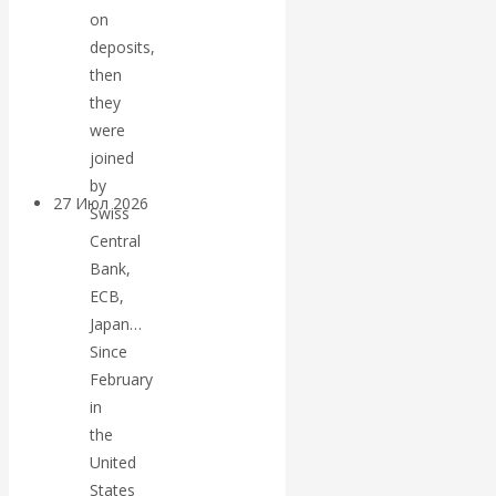
on
«Мировые
deposits,
ростовщики»:
then
they
вчера и сегодня
were
joined
by
27 Июл 2026
Мировая
Swiss
валютная система
Central
Bank,
Валентин
ECB,
Japan…
КАтасонов.
Since
February
«МЕТОД
in
the
ОТМЫВАНИЯ
United
States