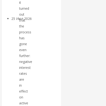
покинуть НАТО?
it
turned
out
25 Июл 2026
Комментарии,
that
интервью и беседы
the
process
«Об этом
has
gone
молчат»:
even
further:
экономист
negative
interest
Валентин
rates
are
Катасонов
in
effect
считает, что
on
active
кризис в