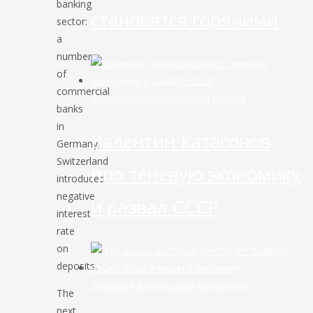
banking
становятся горячими
sector:
a
number
of
commercial
Экономика современной России
banks
in
Валентин Катасонов
Germany,
Switzerland
про теневую экономику
introduced
negative
и развал СССР
interest
rate
on
deposits.
Мировая финансовая олигархия
The
next