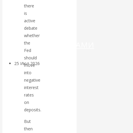
ДЕНЕГ»: КИТАЙ
there
is
ВЕДЁТ БОРЬБУ
active
debate
С
whether
КРИПТОВАЛЮТАМИ
the
Fed
should
25 Июл 2026
Геополитика
move
into
Валентин
negative
interest
КАтасонов.
rates
on
Может ли
deposits.
Америка
But
then