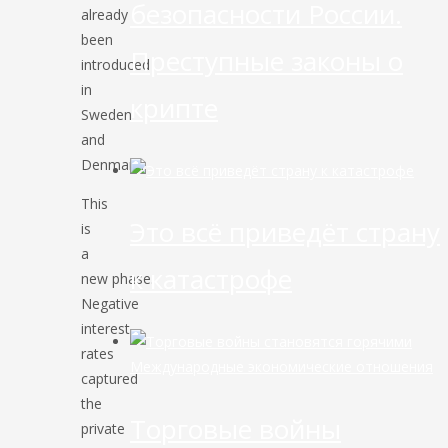
безопасности России.
already
been
Преступные законы о
introduced
in
крипте
Sweden
and
Denmark.
This
Это всё приведёт страну
is
a
к катастрофе
new phase.
Negative
interest
rates
Международные экономические отношения
captured
the
Торговые войны
private