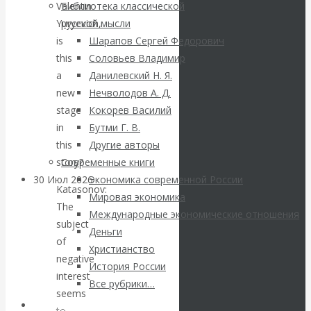
ВАлентин
Valentin
Библиотека классической
Yuryevich,
русской мысли
Катасонов.
is
Шарапов Сергей Федорович
this
Соловьев Владимир
Саммит НАТО в
a
Данилевский Н. Я.
new
Нечволодов А. Д.
Турции: Drang
stage
Кокорев Василий
in
Бутми Г. В.
nach Osten
this
Другие авторы
story?
Современные книги
30 Июл 2026
Банки
Экономика современной России
Katasonov:
Мировая экономика
The
Международные экономические отношения
Валентин
subject
Деньги
of
Христианство
Катасонов. Кто
negative
История России
interest
определяет
Все рубрики…
seems
Авторы РЭОШ
to