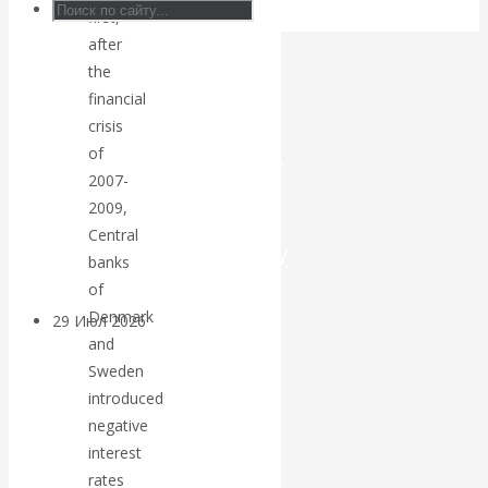
first,
Искусственный
after
the
интеллект —
financial
crisis
революционный
of
2007-
переход к
2009,
Central
посткапитализму
banks
of
Denmark
29 Июл 2026
Мировая
and
финансовая олигархия
Sweden
introduced
Валентин
negative
interest
Катасонов.
rates