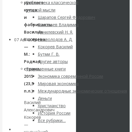
русского
Библиотека классической
грандиозные
купца
русской мысли
и
Шарапов Сергей Федорович
планы
фабриканты
Соловьев Владимир
Василия
Данилевский Н. Я.
Кокорева.
Нечволодов А. Д.
07 Авг 2026
Постижение
—
Кокорев Василий
истории
М.:
Бутми Г. В.
Родная
Другие авторы
ВАлентин
страна,
Современные книги
2015
Экономика современной России
КАтасонов. К
(23,5
Мировая экономика
112-летию
п.л.).
Международные экономические отношения
Деньги
Василий
начала Первой
Христианство
Александрович
История России
Кокорев
мировой войны:
Все рубрики…
—
Авторы РЭОШ
крупнейший