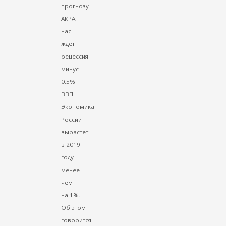
прогнозу
АКРА,
нас
ждет
рецессия
минус
0,5%
ВВП
Экономика
России
вырастет
в 2019
году
менее
чем
на 1%.
Об этом
говорится