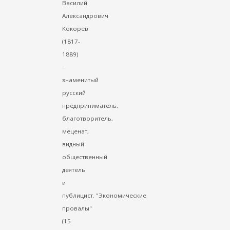
Василий
Александрович
Кокорев
(1817-
1889)
-
знаменитый
русский
предприниматель,
благотворитель,
меценат,
видный
общественный
деятель
и
публицист. "Экономические
провалы"
(15