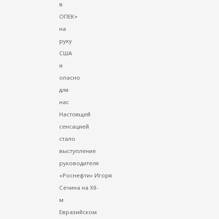
в
ОПЕК+
на
руку
США
и
опасно
для
нас
Настоящей
сенсацией
стало
выступление
руководителя
«Роснефти» Игоря
Сечина на XII-
м
Евразийском