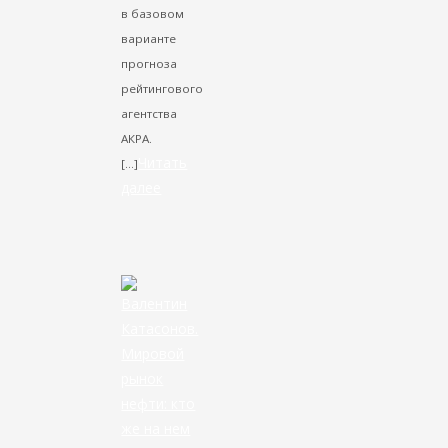
в базовом
варианте
прогноза
рейтингового
агентства
АКРА.
Читать
[…]
далее
VK
Facebook
Twitter