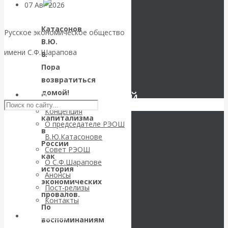
07 Авг 2026
Экономика
современной России
Катасонов
Русское экономическое общество
В.Ю.
Валентин
имени С.Ф.Шарапова
8.
Пора
Катасонов.
Skip to content
возвратиться
домой!
Инвестиционный
РЭОШ
Становление
Концепция
кризис в России.
капитализма
О председателе РЭОШ
в
В.Ю.Катасонове
Проедаем
России
Совет РЭОШ
как
О С.Ф.Шарапове
основной
история
Анонсы
экономических
Пост-релизы
капитал, но
провалов.
Контакты
По
строим
Библиотека
воспоминаниям