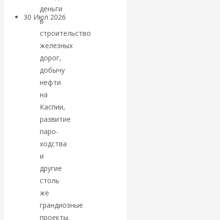
деньги
30 Июл 2026
Банки
в
строительство
Валентин
железных
дорог,
Катасонов. Кто
добычу
нефти
определяет
на
Каспии,
погоду на
развитие
паро­
финансовых
ходства
и
рынках?
другие
столь
Минфины хотят
же
быть главнее
грандиозные
проекты.