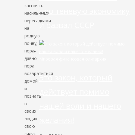
засорять
про теневую экономику
насильными
пересадками
и развал СССР
на
родную
почву;
пора,
давно
Мировая финансовая олигархия
пора
возвратиться
Это закон, который
домой
и
действует помимо
познать
нашей воли и нашего
в
своих
желания!
людях
свою
силу».