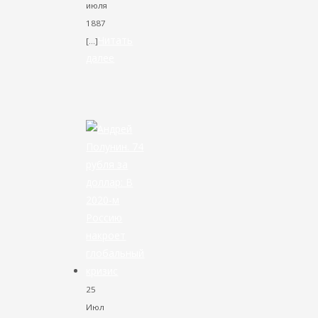
июля
1887
Читать
[…]
далее
VK
Facebook
Twitter
25
Июл