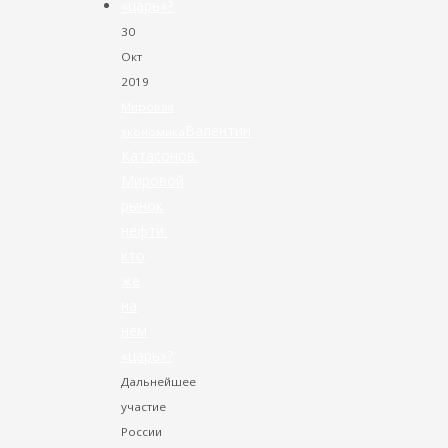
30
Окт
2019
Мировая
Валентин
экономика
Катасонов.
Мировой
рынок
нефти:
кто
же
на
нем
«царь»?
Дальнейшее
участие
России