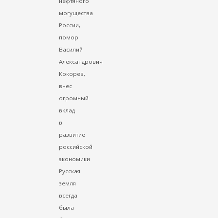
нефтяного
могущества
России,
помор
Василий
Александрович
Кокорев,
внес
огромный
вклад
в
развитие
российской
экономики
Русская
земля
всегда
была