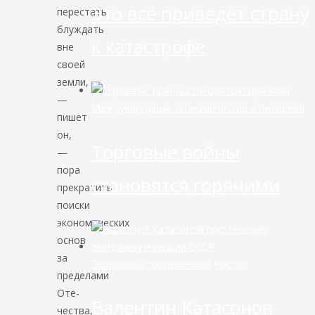
Это всё приведёт страну
перестать
блуждать
к катастрофе
вне
своей
земли,
—
Международные экономические отношения
пишет
он,
Торговые войны
—
пора
становятся горячими
прекратить
поиски
экономических
основ
за
Экономика современной России
пределами
Оте­
Валентин Катасонов
чества,