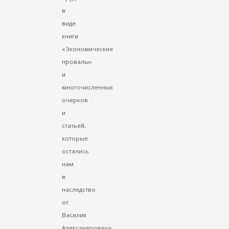
в
виде
книги
«Экономические
провалы»
и
многочисленных
очерков
и
статьей,
которые
остались
нам
в
наследство
от
Василия
Александровича,