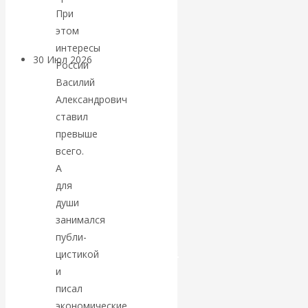
Центробанков?
При
этом
интересы
30 Июл 2026
Цифровая
России
экономика
Василий
Александрович
Валентин
ставил
превыше
Катасонов.
всего.
А
Искусственный
для
души
интеллект —
занимался
публи­
революционный
цистикой
и
переход к
писал
экономические