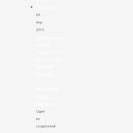
09
Апр
2015
Экономическая
история
Русские
России
экономисты.
Василий
Кокорев
–
купеческий
гений
Империи
Один
из
создателей