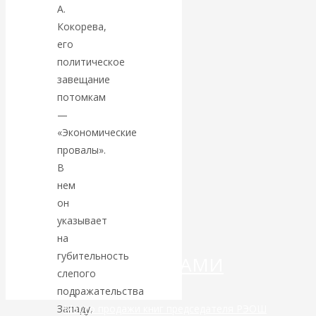
А.
Кокорева,
Валентин
его
КАтасонов.
политическое
завещание
«МЕТОД
потомкам
—
ОТМЫВАНИЯ
«Экономические
провалы».
ДЕНЕГ»: КИТАЙ
В
нем
ВЕДЁТ БОРЬБУ
он
указывает
С
на
губительность
КРИПТОВАЛЮТАМИ
слепого
подражательства
Западу,
Место продажи книг председателя РЭОШ