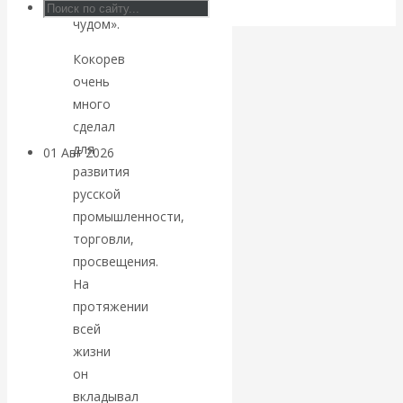
«русским
блокировки
чудом».
банковских
Кокорев
очень
счетов
много
сделал
для
01 Авг 2026
Геополитика
развития
русской
ВАлентин
промышленности,
торговли,
Катасонов.
просвещения.
На
Саммит НАТО в
протяжении
Турции: Drang
всей
жизни
nach Osten
он
вкладывал