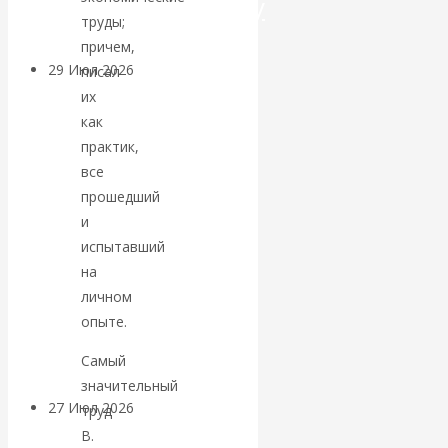
посткапитализму
труды;
причем,
29 Июл 2026
Мировая
писал
финансовая олигархия
их
как
практик,
Валентин
все
Катасонов.
прошедший
и
«Мировые
испытавший
на
ростовщики»:
личном
опыте.
вчера и сегодня
Самый
значительный
27 Июл 2026
Мировая
труд
валютная система
В.