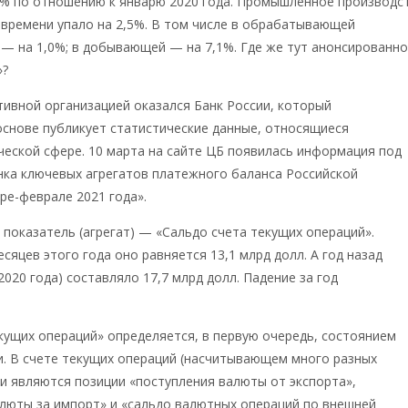
4% по отношению к январю 2020 года. Промышленное производс
 времени упало на 2,5%. В том числе в обрабатывающей
— на 1,0%; в добывающей — на 7,1%. Где же тут анонсированн
»?
ивной организацией оказался Банк России, который
снове публикует статистические данные, относящиеся
еской сфере. 10 марта на сайте ЦБ появилась информация под
нка ключевых агрегатов платежного баланса Российской
ре-феврале 2021 года».
показатель (агрегат) — «Сальдо счета текущих операций».
есяцев этого года оно равняется 13,1 млрд долл. А год назад
2020 года) составляло 17,7 млрд долл. Падение за год
кущих операций» определяется, в первую очередь, состоянием
. В счете текущих операций (насчитывающем много разных
и являются позиции «поступления валюты от экспорта»,
люты за импорт» и «сальдо валютных операций по внешней