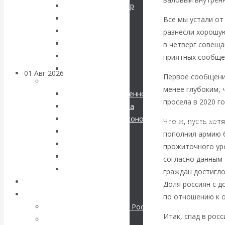
Соловьев Владимир
банковских
Данилевский Н. Я.
Все мы устали от
Нечволодов А. Д.
разнесли хорошу
счетов
Кокорев Василий
в четверг совеща
Бутми Г. В.
приятных сообще
Другие авторы
01 Авг 2026
Геополитика
Первое сообщение
Современные книги
менее глубоким, 
Экономика современной России
ВАлентин
просела в 2020 го
Мировая экономика
Международные экономические отношения
Что ж, пусть хот
Катасонов.
Деньги
пополнил армию 
Христианство
прожиточного уро
Саммит НАТО в
История России
согласно данным 
Все рубрики…
Турции: Drang
граждан достигло
Авторы РЭОШ
Доля россиян с 
Архив статей
nach Osten
по отношению к о
Экономика современной России
Итак, спад в рос
Мировая экономика