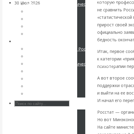
которую професс
30 Июл 2026
Банки
Международные экономические отношения
не сравнить Росс
Деньги
«статистической 
Валентин
Христианство
прирост своей эк
История России
официально заяви
Катасонов. Кто
Все статьи
бедность оконча
Архив Видео
определяет
Экономика современной России
Итак, первое со
Мировая экономика
к категории «при
погоду на
Международные экономические отношения
психотерапии пе
Деньги
финансовых
А вот второе со
Христианство
поддержки отрасл
История России
рынках?
и выйти на ее во
Все видео
И начал его пере
Минфины хотят
Росстат — органи
быть главнее
Но вот Минэконо
На сайте минист
Центробанков?