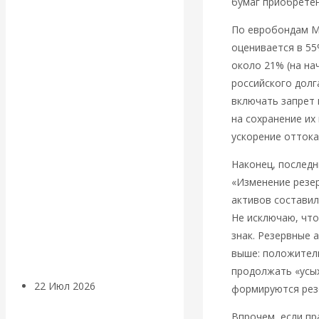
экономист
бумаг приобрете
По евробондам Ми
Валентин
оценивается в 55
около 21% (на на
Катасонов
российского долг
включать запрет 
считает, что
на сохранение их
кризис в
ускорение оттока
Наконец, последн
банковской
«Изменение резер
активов составил
сфере России
Не исключаю, что
знак. Резервные 
уже начался
выше: положител
продолжать «усых
22 Июл 2026
Деньги
формируются рез
Впрочем, если пр