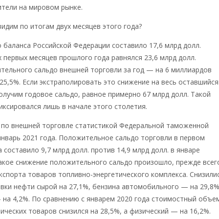
ители на мировом рынке.
видим по итогам двух месяцев этого года?
 баланса Российской Федерации составило 17,6 млрд долл.
х первых месяцев прошлого года равнялся 23,6 млрд долл.
тельного сальдо внешней торговли за год — на 6 миллиардов
 25,5%. Если экстраполировать это снижение на весь оставшийся
получим годовое сальдо, равное примерно 67 млрд долл. Такой
иксировался лишь в начале этого столетия.
 по внешней торговле статистикой Федеральной таможенной
январь 2021 года. Положительное сальдо торговли в первом
 составило 9,7 млрд долл. против 14,9 млрд долл. в январе
акое снижение положительного сальдо произошло, прежде всег
экспорта товаров топливно-энергетического комплекса. Снизили
вки нефти сырой на 27,1%, бензина автомобильного — на 29,8%
 на 4,2%. По сравнению с январем 2020 года стоимостный объе
ических товаров снизился на 28,5%, а физический — на 16,2%.