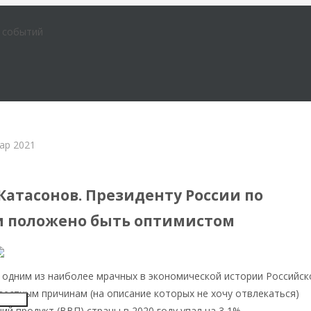
е событий
ар 2021
менной России
Катасонов. Президенту России по
 положено быть оптимистом
 одним из наиболее мрачных в экономической истории Российск
вестным причинам (на описание которых не хочу отвлекаться)
Insert
ий продукт (ВВП) страны в 2020 году упал на 3,1%.