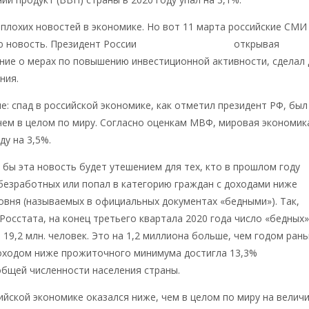
 плохих новостей в экономике. Но вот 11 марта российские СМИ
ю новость. Президент России
Владимир Путин
,
открывая
ние о мерах по повышению инвестиционной активности, сделал 
ния.
: спад в российской экономике, как отметил президент РФ, был
чем в целом по миру. Согласно оценкам МВФ, мировая экономик
ду на 3,5%.
я бы эта новость будет утешением для тех, кто в прошлом году
безработных или попал в категорию граждан с доходами ниже
вня (называемых в официальных документах «бедными»). Так,
Росстата, на конец третьего квартала 2020 года число «бедных
 19,2 млн. человек. Это на 1,2 миллиона больше, чем годом рань
доходом ниже прожиточного минимума достигла 13,3%
бщей численности населения страны.
сийской экономике оказался ниже, чем в целом по миру на величи