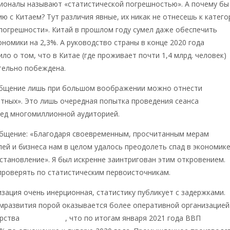
ионалы называют «статистической погрешностью». А почему бы
ию с Китаем? Тут различия явные, их никак не отнесешь к катего
погрешности». Китай в прошлом году сумел даже обеспечить
ономики на 2,3%. А руководство страны в конце 2020 года
ло о том, что в Китае (где проживает почти 1,4 млрд. человек)
тельно побеждена.
общение лишь при большом воображении можно отнести
ятных». Это лишь очередная попытка проведения сеанса
ред многомиллионной аудиторией.
общение: «Благодаря своевременным, просчитанным мерам
ей и бизнеса нам в целом удалось преодолеть спад в экономик
сстановление». Я был искренне заинтригован этим откровением.
проверять по статистическим первоисточникам.
зация очень инерционная, статистику публикует с задержками.
мразвития порой оказывается более оперативной организацией
ерства
сообщается
, что по итогам января 2021 года ВВП