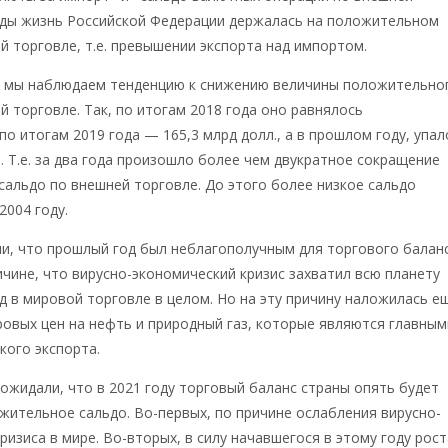
годы жизнь Российской Федерации держалась на положительном
й торговле, т.е. превышении экспорта над импортом.
ы мы наблюдаем тенденцию к снижению величины положительно
й торговле. Так, по итогам 2018 года оно равнялось
 по итогам 2019 года — 165,3 млрд долл., а в прошлом году, упал
л. Т.е. за два года произошло более чем двукратное сокращение
альдо по внешней торговле. До этого более низкое сальдо
2004 году.
и, что прошлый год был неблагополучным для торгового балан
ичине, что вирусно-экономический кризис захватил всю планету
д в мировой торговле в целом. Но на эту причину наложилась е
ровых цен на нефть и природный газ, которые являются главным
кого экспорта.
ожидали, что в 2021 году торговый баланс страны опять будет
ительное сальдо. Во-первых, по причине ослабления вирусно-
ризиса в мире. Во-вторых, в силу начавшегося в этому году рост