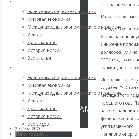
Архив статей
Валентин
цен на энергонос
Экономика современной России
Итак, что же мы 
КАтасонов.
Мировая экономика
Международные экономические отношения
Сальдо торгового
«МЕТОД
Деньги
А показатель дву
Христианство
Снижение положи
ОТМЫВАНИЯ
История России
долларов, или на
Все статьи
2021 год, то мы 
ДЕНЕГ»: КИТАЙ
низкий уровень ф
Архив Видео
ВЕДЁТ БОРЬБУ
Экономика современной России
Дополню картину
Мировая экономика
службы (ФТС) за 
С
Международные экономические отношения
месяце этого года
Деньги
прошлого года. Т
КРИПТОВАЛЮТАМИ
Христианство
за счет падения 
История России
физические поста
Все видео
угля каменного —
25 Июл 2026
Геополитика
топливно-энергет