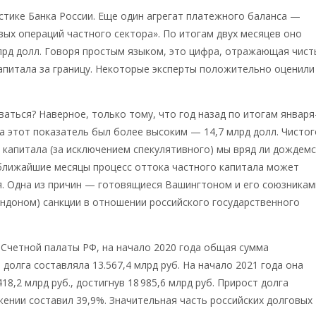
стике Банка России. Еще один агрегат платежного баланса —
ых операций частного сектора». По итогам двух месяцев оно
лрд долл. Говоря простым языком, это цифра, отражающая чист
апитала за границу. Некоторые эксперты положительно оценили
ваться? Наверное, только тому, что год назад по итогам января
а этот показатель был более высоким — 14,7 млрд долл. Чистог
 капитала (за исключением спекулятивного) мы вряд ли дождемс
 ближайшие месяцы процесс оттока частного капитала может
я. Одна из причин — готовящиеся Вашингтоном и его союзникам
ондоном) санкции в отношении российского государственного
Счетной палаты РФ, на начало 2020 года общая сумма
 долга составляла 13.567,4 млрд руб. На начало 2021 года она
18,2 млрд руб., достигнув 18 985,6 млрд руб. Прирост долга
ении составил 39,9%. Значительная часть российских долговых