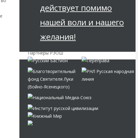
тво
действует помимо
ое
нашей воли и нашего
желания!
Партнёры РЭОШ