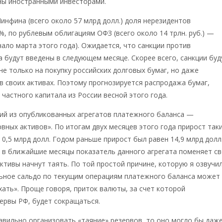
ны иностранными инвесторами.
нфина (всего около 57 млрд долл.) доля нерезидентов
%, по рублевым облигациям ОФЗ (всего около 14 трлн. руб.) —
чало марта этого года). Ожидается, что санкции против
а будут введены в следующем месяце. Скорее всего, санкции буд
не только на покупку российских долговых бумаг, но даже
 в своих активах. Поэтому прогнозируется распродажа бумаг,
 частного капитала из России весной этого года.
ий из опубликованных агрегатов платежного баланса —
вных активов». По итогам двух месяцев этого года прирост так
 0,5 млрд долл. Годом раньше прирост был равен 14,9 млрд долл
 в ближайшие месяцы показатель данного агрегата поменяет с
активы начнут таять. По той простой причине, которую я озвучи
ьное сальдо по текущим операциям платежного баланса может
ать». Проще говоря, приток валюты, за счет которой
ервы РФ, будет сокращаться.
авильно организовать «таяние» резервов, то оно могло бы даж