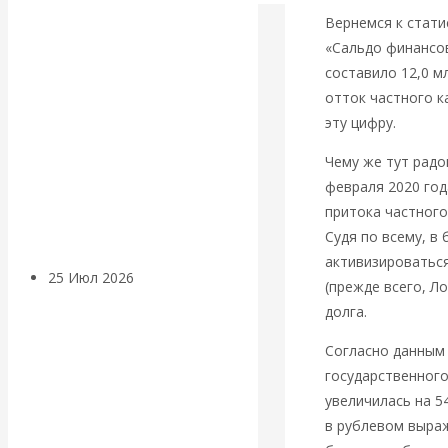
Валентин
Вернемся к стати
«Сальдо финансов
КАтасонов.
составило 12,0 м
отток частного к
Может ли
эту цифру.
Америка
Чему же тут радо
февраля 2020 год
покинуть НАТО?
притока частного
Судя по всему, в
активизироватьс
25 Июл 2026
Комментарии,
(прежде всего, Л
интервью и беседы
долга.
Согласно данным 
«Об этом
государственного
увеличилась на 54
молчат»:
в рублевом выраж