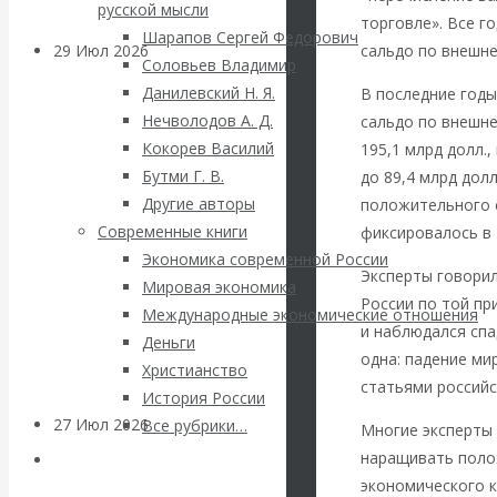
русской мысли
торговле». Все 
Шарапов Сергей Федорович
сальдо по внешне
29 Июл 2026
Мировая
Соловьев Владимир
финансовая олигархия
Данилевский Н. Я.
В последние год
Нечволодов А. Д.
сальдо по внешне
Валентин
Кокорев Василий
195,1 млрд долл.,
Бутми Г. В.
до 89,4 млрд дол
Катасонов.
Другие авторы
положительного с
Современные книги
фиксировалось в 
«Мировые
Экономика современной России
Эксперты говорил
Мировая экономика
ростовщики»:
России по той пр
Международные экономические отношения
и наблюдался спа
Деньги
вчера и сегодня
одна: падение ми
Христианство
статьями российс
История России
27 Июл 2026
Мировая
Все рубрики…
Многие эксперты 
валютная система
наращивать полож
Авторы РЭОШ
экономического к