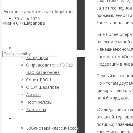
сократился на 2,
за тот же период
Русское экономическое общество
промышленности 
30 Июл 2026
Цифровая
«восстановление
имени С.Ф.Шарапова
экономика
Еще более операт
Skip to content
Валентин
на ежемесячной о
РЭОШ
к внешнеэкономич
Катасонов.
заголовком «Оце
Концепция
Федерации в янва
О председателе РЭОШ
Искусственный
В.Ю.Катасонове
Первый ключевой 
Совет РЭОШ
По итогам двух м
интеллект —
О С.Ф.Шарапове
(январь-февраль 
Анонсы
революционный
на 4,6 млрд долл.
Пост-релизы
«Сальдо счета те
Контакты
переход к
внешней торговли
Библиотека
позиций) главным
посткапитализму
Библиотека классической
«перечисление ва