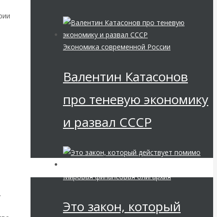
рии
Экономика современной России
Валентин Катасонов
про теневую экономику
и развал СССР
е
Мировая финансовая олигархия
.
Это закон, который