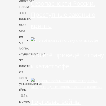
апостола
безопасности России.
Павла
Преступные законы о
«нет
власти,
крипте
если
она
не
от
Бога»;
Это всё приведёт страну
«существующие
же
к катастрофе
власти
от
Бога
установлены»
Международные экономические отношения
(Рим.
13:1),
Торговые войны
можно