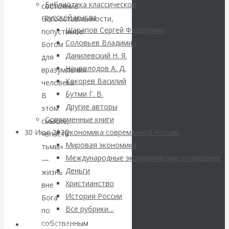
ВАлентин
Библиотека классической
состояние
русской мысли
богооставленности,
Катасонов.
Шарапов Сергей Федорович
попустимое
Соловьев Владимир
Богом
Саммит НАТО в
Данилевский Н. Я.
для
Нечволодов А. Д.
вразумления
Турции: Drang
Кокорев Василий
человека.
Бутми Г. В.
В
nach Osten
Другие авторы
этом
Современные книги
смысле,
30 Июл 2026
Банки
Экономика современной России
«власть
Мировая экономика
тьмы»
Международные экономические отношения
—
Валентин
Деньги
жизнь
Христианство
Катасонов. Кто
вне
История России
Бога
определяет
Все рубрики…
по
собственным
Авторы РЭОШ