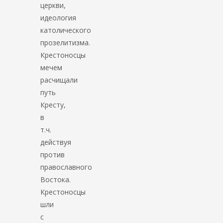
церкви,
идеология
католического
прозелитизма.
Крестоносцы
мечем
расчищали
путь
Кресту,
в
т.ч.
действуя
против
православного
Востока.
Крестоносцы
шли
с