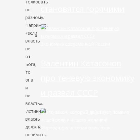
толковать
становятся горячими
по-
разному.
Например,
«если
власть
Экономика современной России
не
от
Валентин Катасонов
Бога,
то
про теневую экономику
она
и
и развал СССР
не
власть».
Истинная
власть
должна
Мировая финансовая олигархия
понимать