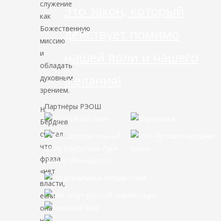
служение
Это закон, который
как
Божественную
действует помимо
миссию
и
нашей воли и нашего
обладать
желания!
духовным
зрением.
Партнёры РЭОШ
Н.
Бердяев
считал,
что
фраза
«нет
власти,
если
она
не