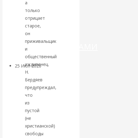
ДЕНЕГ»: КИТАЙ
а
только
ВЕДЁТ БОРЬБУ
отрицает
старое,
С
он
приживальщик
КРИПТОВАЛЮТАМИ
и
общественный
иждивенец.
25 Июл 2026
Геополитика
Н.
Бердяев
Валентин
предупреждал,
что
КАтасонов.
из
пустой
Может ли
(не
Америка
христианской)
свободы