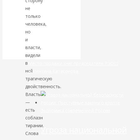
сторону
не
банковской
только
человека,
сфере России
но
и
уже начался
власти,
видели
в
Место продажи книг председателя РЭОШ
ней
Валентина Катасонова
трагическую
Видео
двойственность.
Власть
—
есть
Экономика современной России
соблазн
тирании.
Угроза национальной
Слова