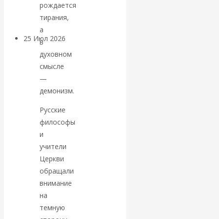
покинуть НАТО?
рождается
тирания,
а
25 Июл 2026
Комментарии,
в
интервью и беседы
духовном
смысле
«Об этом
—
демонизм.
молчат»:
Русские
философы
экономист
и
Валентин
учители
Церкви
Катасонов
обращали
внимание
считает, что
на
темную
кризис в