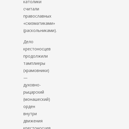
католики
считали
православных
«схизматиками»
(раскольниками).
Дело
крестоносцев
продолжили
тамплиеры
(храмовники)
—
духовно-
рыцарский
(монашеский)
орден
внутри
движения
крестоносцев.