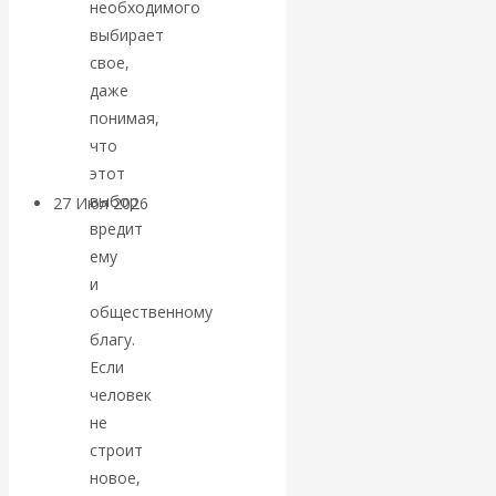
необходимого
«Мировые
выбирает
свое,
ростовщики»:
даже
понимая,
вчера и сегодня
что
этот
выбор
27 Июл 2026
Мировая
вредит
валютная система
ему
и
Валентин
общественному
благу.
КАтасонов.
Если
«МЕТОД
человек
не
ОТМЫВАНИЯ
строит
новое,