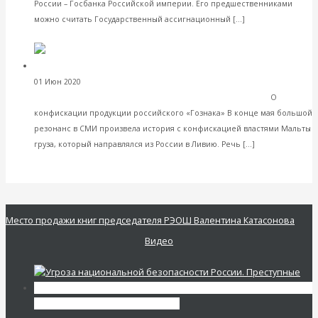
России – Госбанка Российской империи. Его предшественниками
Читать далее
можно считать Государственный ассигнационный […]
VK
Facebook
Twitter
Валентин Катасонов. США пытаются
01 Июн 2020
Деньги
диктовать миру, что считать фальшивыми деньгами
О
конфискации продукции российского «Гознака» В конце мая большой
резонанс в СМИ произвела история с конфискацией властями Мальты
Читать
груза, который направлялся из России в Ливию. Речь […]
далее
VK
Facebook
Twitter
Место продажи книг председателя РЭОШ Валентина Катасонова
Видео
Экономика современной России