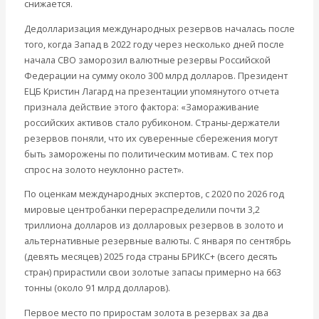
снижается.
Дедолларизация международных резервов началась после
того, когда Запад в 2022 году через несколько дней после
начала СВО заморозил валютные резервы Российской
Федерации на сумму около 300 млрд долларов. Президент
ЕЦБ Кристин Лагард на презентации упомянутого отчета
признала действие этого фактора: «Замораживание
российских активов стало рубиконом. Страны-держатели
резервов поняли, что их суверенные сбережения могут
быть заморожены по политическим мотивам. С тех пор
спрос на золото неуклонно растет».
По оценкам международных экспертов, с 2020 по 2026 год
мировые центробанки перераспределили почти 3,2
триллиона долларов из долларовых резервов в золото и
альтернативные резервные валюты. С января по сентябрь
(девять месяцев) 2025 года страны БРИКС+ (всего десять
стран) прирастили свои золотые запасы примерно на 663
тонны (около 91 млрд долларов).
Первое место по приростам золота в резервах за два