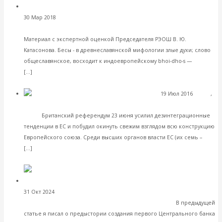
БЕСЫ. Запад высылает наших
30 Мар 2018
Геополитика
дипломатов; предыстория и глубинные причины атаки
Материал с экспертной оценкой Председателя РЭОШ В. Ю.
Катасонова. Бесы - в древнеславянской мифологии злые духи; слово
общеславянское, восходит к индоевропейскому bhoi-dho-s —
Читать далее
[…]
VK
Facebook
Twitter
19 Июл 2016
Банки
,
ЕЦБ, или Кто хозяин в европейском
Экономика зарубежных стран
доме
Британский референдум 23 июня усилил дезинтеграционные
тенденции в ЕС и побудил окинуть свежим взглядом всю конструкцию
Европейского союза. Среди высших органов власти ЕС (их семь –
Читать далее
[…]
VK
Facebook
Twitter
Валентин Катасонов. История Центробанков в
31 Окт 2024
Банки
России. Госбанк Российской империи (1860-1917)
В предыдущей
статье я писал о предыстории создания первого Центрального банка