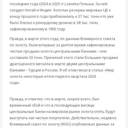
последних года (2024 и 2025 гг.) заняла Польша. За ней
следуют Китай и Индия. Золотые резервы мировых ЦБ к
концу прошлого года приблизились к 37 тыс. тонн,что уже
было близко к рекордному уровню в 38 тыс. тонн,
зафиксированному в 1965 году.
Правда, в марте этого года, по данным Всемирного совета
по золоту, были впервые за долгое время зафиксированы
чистые продажи золота центральными банками – они
составили 30 тонн. Причиной этого стали большие продажи
драгоценного металла в марте двумя центральными
банками – Турции и России. Я об этом писал в статье «Мир
золота: некоторые итоги первого квартала 2026
года»
https://www.zolotoy-club.ru/tpost/2eai20x671-mir-zolota-
nekotorie-itogi-pervogo-kvart
Правда, я отметил, что в марте, скорее всего, был
временный сбой и что в последующие месяцы
центральные банки на мировом рынке золота опять будут
выступать как чистые покупатели. Действительно, недавно
Всемирный совет по золоту (WGC) опубликовал данные за