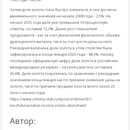
Затем доля золота стала быстро снижаться, и она достигла
минимального значения на начало 2008 года – 2,5%. На
начало 2015 года доля уже превысила 10-процентную
отметку, составив 12,0%. Далее рост показателя
продолжился – как за счет увеличения физического объема
драгоценного металла, так и за счет роста цены на него.
Рекордная величина доли золота в этом столетии была
зафиксирована в конце января 2026 года – 48,3%. Назову
последнюю официальную цифру доли золота в российских
международных резервах – на конец мая она составила
43,6%. Доля золота сократилась по сравнению с рекордным
значением конца января как по причине снижение цены на
золото, так и по причине продажи золота (всего около 22
тонн с начала года).
https://www.zolotoy-club.ru/tpost/zrnbmar5b1-
mezhdunarodnie-rezervi-zoloto-okonchatel
Автор:
Катасонов