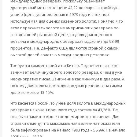
международных резервах, поскольку оценивает
драгоценный металл по цене 42,22 доллара за тройскую
унцию (цена, установленная в 1973 году и с тех пор
используемая для оценки казенного золота). Понятно, что
если пересчитать золото из американских резервов по
сегодняшней рыночной цене, то доля драгоценного
металла в международных резервах подскочит до 98-99
процентов. Т.е. де-факто США являются страной с самой
высокой долей золота в международных резервах.
Требуется комментарий и по Китаю. Поднебесная также
занижает величину своего золотого резерва, о чем я уже
неоднократно писал. Занижение как минимум в два раза. А
потому доля золота в международных резервах на самом
деле не менее 13-15%.
Что касается России, то у нее доля золота в международных
резервах на конец прошлого года составила 43,26%. Т.е.
она была заметно выше среднемирового значения. Для
справки отмечу, что максимальная величина показателя
была зафиксирована на начало 1993 года – 56,9%. На начало
1995 года – 48,3%.