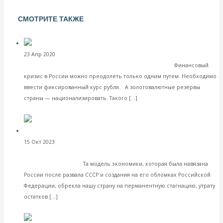
СМОТРИТЕ ТАКЖЕ
Экономист:
23 Апр 2020
Комментарии, интервью и беседы
необходимо ввести фиксированный курс рубля
Финансовый
кризис в России можно преодолеть только одним путем. Необходимо
ввести фиксированный курс рубля. А золотовалютные резервы
Читать далее
страны — национализировать. Такого […]
VK
Facebook
Twitter
Валентин Катасонов.
15 Окт 2023
Интересные публикации в СМИ
Модель сталинской экономики: главные элементы и
принципы. Часть 1
Та модель экономики, которая была навязана
России после развала СССР и создания на его обломках Российской
Федерации, обрекла нашу страну на перманентную стагнацию, утрату
Читать далее
остатков […]
VK
Facebook
Twitter