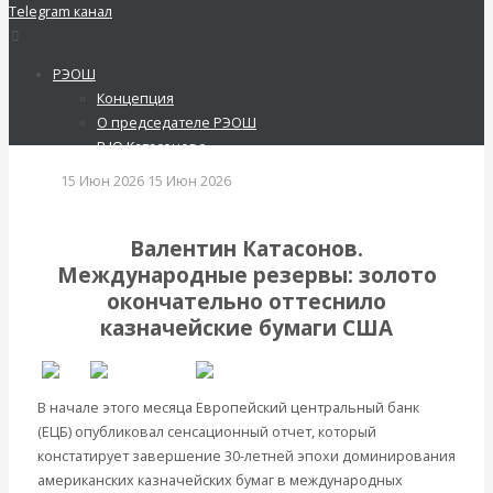
Telegram канал
РЭОШ
Русское экономическое общество
Концепция
имени С.Ф.Шарапова
О председателе РЭОШ
Вернуться назад
В.Ю.Катасонове
Совет РЭОШ
15 Июн 2026
15 Июн 2026
О С.Ф.Шарапове
Мировая финансовая система
Анонсы
Пост-релизы
Валентин Катасонов.
Контакты
Международные резервы: золото
Библиотека
окончательно оттеснило
Библиотека классической
казначейские бумаги США
русской мысли
Шарапов Сергей Федорович
Соловьев Владимир
В начале этого месяца Европейский центральный банк
Данилевский Н. Я.
(ЕЦБ) опубликовал сенсационный отчет, который
Нечволодов А. Д.
констатирует завершение 30-летней эпохи доминирования
Кокорев Василий
американских казначейских бумаг в международных
Бутми Г. В.