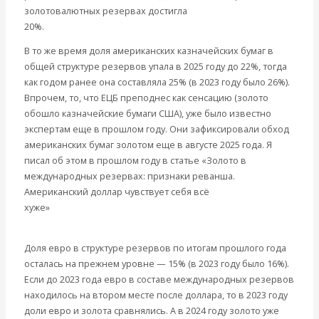
Мировая экономика
золотовалютных резервах достигла
Международные экономические отношения
20%.
https://vz.ru/news/2024/12/5/1301717.html
Деньги
В то же время доля американских казначейских бумаг в
Христианство
общей структуре резервов упала в 2025 году до 22%, тогда
История России
как годом ранее она составляла 25% (в 2023 году было 26%).
Все видео
Впрочем, то, что ЕЦБ преподнес как сенсацию (золото
обошло казначейские бумаги США), уже было известно
экспертам еще в прошлом году. Они зафиксировали обход
американских бумаг золотом еще в августе 2025 года. Я
писал об этом в прошлом году в статье «Золото в
международных резервах: признаки реванша.
Американский доллар чувствует себя всё
хуже»
https://www.fondsk.ru/news/2025/10/30/zoloto-v-
mezhdunarodnykh-rezervakh-priznaki-revansha.html
Доля евро в структуре резервов по итогам прошлого года
осталась на прежнем уровне — 15% (в 2023 году было 16%).
Если до 2023 года евро в составе международных резервов
находилось на втором месте после доллара, то в 2023 году
доли евро и золота сравнялись. А в 2024 году золото уже