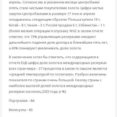
апрель. Согласно им, в указанном месяце центробанки
опять стали чистыми покупателями золота. Цифра чистых
закупок Центробанками в размере 17 тонн в апреле
складывалась следующим образом: Польша купила 14 т,
Китай – 8 т, Чехия – 3 т; Россия продала 6 т, Узбекистан – 1 т.
(более мелкие операции я опускаю). WGC в своем отчете
отметил, что 73% управляющих резервами ожидают
дальнейшего падения доли доллара в ближайшие пять лет,
а 43% планируют увеличивать долю золота.
В заключение хотел бы отметить, что содержащаяся в
отчете ЕЦБ цифра доли золота в международных резервах
всех стран мира – 27 процентов в каком-то смысле является
«средней температурой по госпиталю». Разброс величины
показателя по странам очень большой. Назову страны с
наиболее высокой долей золота в международных
резервах (на конец 2025 года, в %):
Португалия – 84
Венесуэла – 83