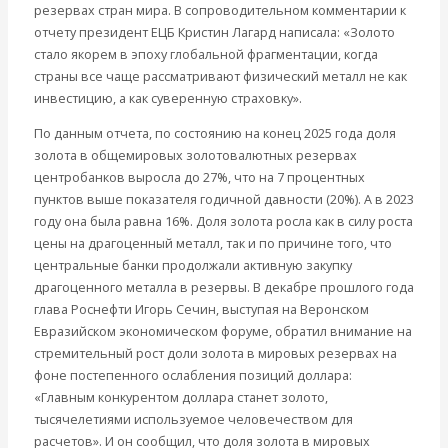
резервах стран мира. В сопроводительном комментарии к
Другие авторы
отчету президент ЕЦБ Кристин Лагард написала: «Золото
Современные книги
стало якорем в эпоху глобальной фрагментации, когда
Экономика современной России
страны все чаще рассматривают физический металл не как
Мировая экономика
инвестицию, а как суверенную страховку».
Международные экономические отношения
Деньги
По данным отчета, по состоянию на конец 2025 года доля
Христианство
золота в общемировых золотовалютных резервах
История России
центробанков выросла до 27%, что на 7 процентных
Все рубрики…
пунктов выше показателя годичной давности (20%). А в 2023
Авторы РЭОШ
году она была равна 16%. Доля золота росла как в силу роста
Архив статей
цены на драгоценный металл, так и по причине того, что
Экономика современной России
центральные банки продолжали активную закупку
Мировая экономика
драгоценного металла в резервы. В декабре прошлого года
Международные экономические отношения
глава Роснефти Игорь Сечин, выступая на Веронском
Деньги
Евразийском экономическом форуме, обратил внимание на
Христианство
стремительный рост доли золота в мировых резервах на
История России
фоне постепенного ослабления позиций доллара:
Все статьи
«Главным конкурентом доллара станет золото,
Архив Видео
тысячелетиями используемое человечеством для
Экономика современной России
расчетов». И он сообщил, что доля золота в мировых