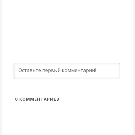
Валентин Юрьевич
Все посты автора: Катасонов Валентин Юрьевич
→
Вернуться назад
0
КОММЕНТАРИЕВ