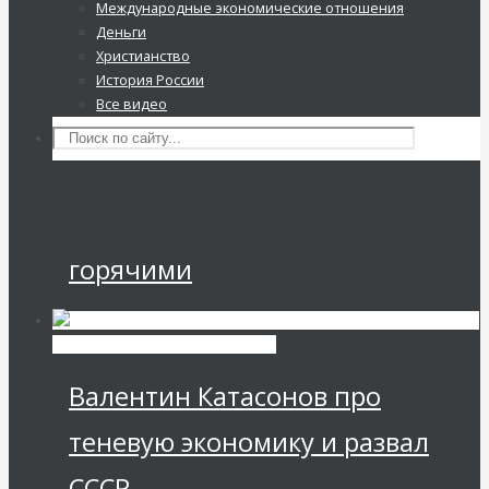
Международные экономические отношения
Деньги
Это всё приведёт страну к
Христианство
История России
катастрофе
Все видео
Международные
экономические отношения
Торговые войны становятся
горячими
Экономика современной России
Валентин Катасонов про
теневую экономику и развал
СССР