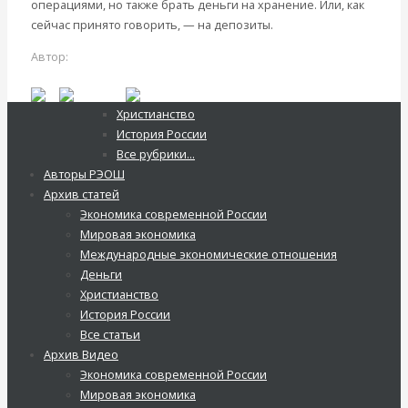
операциями, но также брать деньги на хранение. Или, как
Современные книги
сейчас принято говорить, — на депозиты.
Экономика современной России
Мировая экономика
Автор:
Катасонов Валентин Юрьевич
Международные экономические отношения
Читать дальше
Деньги
Христианство
История России
Место продажи книг председателя РЭОШ Валентина Катасонова
Все рубрики…
Видео
Авторы РЭОШ
Архив статей
Экономика современной России
Мировая экономика
Экономика современной России
Международные экономические отношения
Деньги
Угроза национальной
Христианство
История России
безопасности России.
Все статьи
Архив Видео
Преступные законы о крипте
Экономика современной России
Мировая экономика