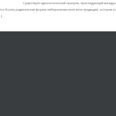
й троцкизм?
Существует идеологический призрак, преследующий между
это более радикальная форма либерализма (или анти-традиция), которая к
Читать далее
…]