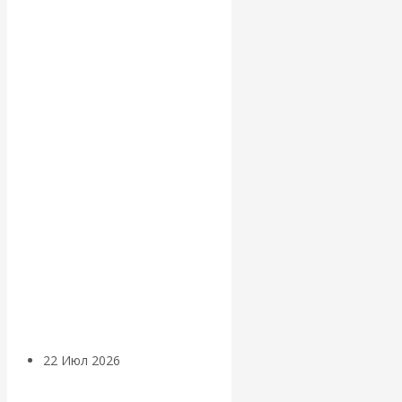
экономист
Валентин
Катасонов
считает, что
кризис в
банковской
сфере России
уже начался
22 Июл 2026
Деньги