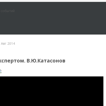
е событий
 Авг 2014
кспертом. В.Ю.Катасонов
Insert