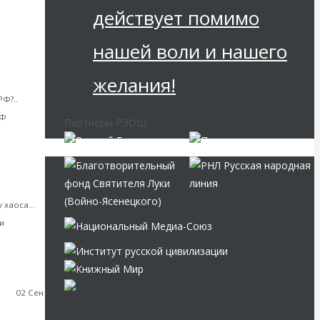
действует помимо
нашей воли и нашего
желания!
еф
Ф?..
РФ
Партнёры РЭОШ
нсовая
у хаоса…
и
02 Сен
-