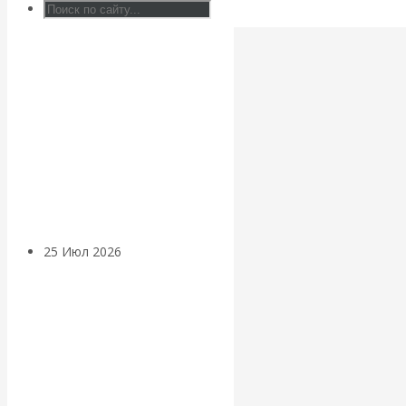
Валентин
КАтасонов.
Может ли
Америка
покинуть НАТО?
25 Июл 2026
Комментарии,
интервью и беседы
«Об этом
молчат»: