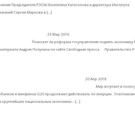
Мнения Председателя РЭОШ Валентина Катасонова и директора Института
Читать далее
ований Сергея Маркова в […]
Гр
23 Мар 2016
Экономика современной России
ерестройку 2.0
Поможет ли реформа госуправления поднять экономику Р
 материале Андрея Полунина на сайте Свободная пресса. Правительство 
ь далее
20 Апр 2018
Мировая фина
Катасонов. G20 – анахронизм нашего времени
Мир вступает в полос
обанков и минфинов G20 продолжают действовать по инерции. Участникам
Читать далее
я крупнейшие национальные экономики – […]
Кристофер Писаренко. Глобализация или финансово
совая система