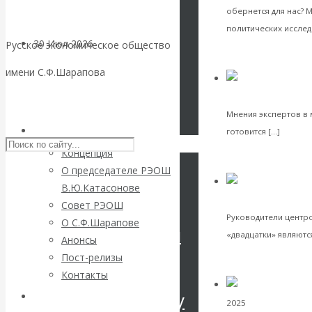
обернется для нас? 
политических исслед
30 Июл 2026
Цифровая
Русское экономическое общество
VK
экономика
Facebook
имени С.Ф.Шарапова
Twitter
намерен начать П
Валентин
Skip to content
Мнения экспертов в
Катасонов.
РЭОШ
Читат
готовится […]
Концепция
VK
Искусственный
Facebook
О председателе РЭОШ
Twitter
В.Ю.Катасонове
интеллект —
Валентин 
система
Совет РЭОШ
Руководители центр
О С.Ф.Шарапове
революционный
«двадцатки» являютс
Анонсы
Пост-релизы
VK
переход к
Facebook
Контакты
Twitter
посткапитализму
Библиотека
2025
Мировая финан