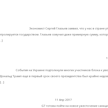
Валентин Катасонов: Глазьев еще смягчает ситуацию, на самом 
 три раза больше
Экономист Сергей Глазьев заявил, что у нас в стране у
нтролируется государством. Глазьев озвучил даже примерную сумму, котора
Читать далее
…]
1
ВАлентин Катасонов. НАТО для Трампа – не только
убежных стран
 и бизнес
События на Украине подтолкнули многих участников блока к ув
Дональд Трамп еще в первый срок своего президентства был крайне недо
Читать далее
[…]
Запад
11 Апр 2017
Геополитика
мп бросил вызов России
G7 готова пойти на новое ужесточение санкци