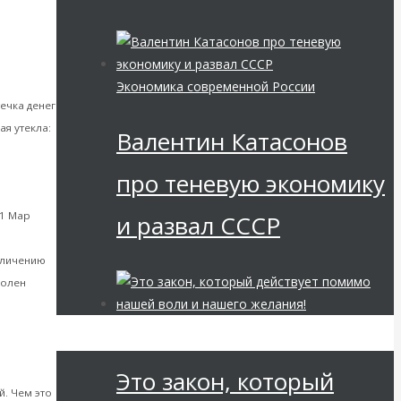
деле
Экономика современной России
течка денег
я утекла:
Валентин Катасонов
про теневую экономику
1 Мар
и развал СССР
еличению
волен
Мировая финансовая олигархия
Это закон, который
й. Чем это