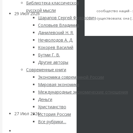
Библиотека классической
капиталистически
русской мысли
сообщество наций - 
29 Июл 2026
Мировая
Шарапов Сергей Федорович
существовала; она [
финансовая олигархия
Соловьев Владимир
VK
Данилевский Н. Я.
Facebook
Валентин
Twitter
Нечволодов А. Д.
Кокорев Василий
Катасонов.
Бутми Г. В.
Другие авторы
«Мировые
Современные книги
Экономика современной России
ростовщики»:
Мировая экономика
Международные экономические отношения
вчера и сегодня
Деньги
Христианство
27 Июл 2026
Мировая
История России
валютная система
Все рубрики…
Авторы РЭОШ