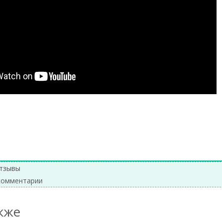
тзывы
комментарии
кже