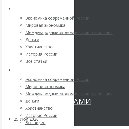
Валентин
Архив статей
КАтасонов.
Экономика современной России
Мировая экономика
«МЕТОД
Международные экономические отношения
Деньги
ОТМЫВАНИЯ
Христианство
История России
ДЕНЕГ»: КИТАЙ
Все статьи
Архив Видео
ВЕДЁТ БОРЬБУ
Экономика современной России
С
Мировая экономика
Международные экономические отношения
КРИПТОВАЛЮТАМИ
Деньги
Христианство
История России
25 Июл 2026
Геополитика
Все видео