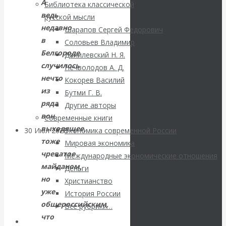
ВАлентин
А
Библиотека классической
ведь
русской мысли
Катасонов.
недавно
Шарапов Сергей Федорович
в
Соловьев Владимир
Саммит НАТО в
Белгороде
Данилевский Н. Я.
случилось
Нечволодов А. Д.
Турции: Drang
нечто
Кокорев Василий
из
Бутми Г. В.
nach Osten
ряда
Другие авторы
вон
Современные книги
выходящее,
30 Июл 2026
Банки
Экономика современной России
тоже
Мировая экономика
чреватое
Международные экономические отношения
Валентин
майданом,
Деньги
но
Христианство
Катасонов. Кто
уже
История России
общероссийским,
определяет
Все рубрики…
что
Авторы РЭОШ