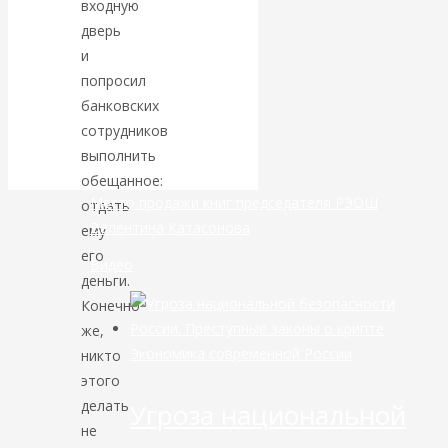
входную
дверь
банковской
и
попросил
сфере России
банковских
сотрудников
уже начался
выполнить
обещанное:
Место продажи книг председателя РЭОШ
отдать
Валентина Катасонова
ему
его
Видео
деньги.
Конечно
же,
Экономика современной России
никто
этого
делать
Угроза национальной
не