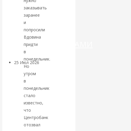
нужно
ДЕНЕГ»: КИТАЙ
заказывать
ВЕДЁТ БОРЬБУ
заранее
и
С
попросили
Вдовина
КРИПТОВАЛЮТАМИ
придти
в
понедельник.
25 Июл 2026
Геополитика
Но
утром
Валентин
в
понедельник
КАтасонов.
стало
известно,
Может ли
что
Центробанк
Америка
отозвал