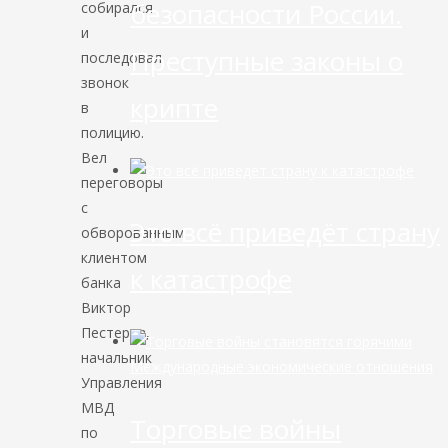
безопасности России.
собирался
и
Преступные законы о
последовал
звонок
крипте
в
полицию.
Вел
переговоры
с
Это всё приведёт страну
обворованным
клиентом
к катастрофе
банка
Виктор
Пестерев,
начальник
Международные экономические отношения
Управления
МВД
Торговые войны
по