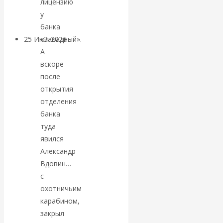
лицензию
покинуть НАТО?
у
банка
25 Июл 2026
Комментарии,
«Западный».
интервью и беседы
А
вскоре
после
«Об этом
открытия
отделения
молчат»:
банка
экономист
туда
явился
Валентин
Александр
Вдовин…
Катасонов
с
охотничьим
считает, что
карабином,
закрыл
кризис в