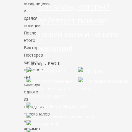
возвращены,
Это закон, который
и
действует помимо
сдался
полиции.
нашей воли и нашего
После
этого
желания!
Виктор
Пестерев
заявил
Партнёры РЭОШ
публично
«на
камеру»
одного
из
городских
телеканалов
что
«примет