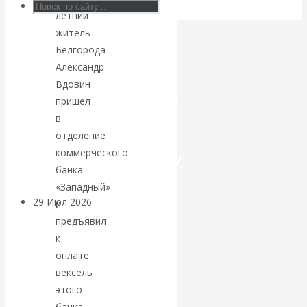
летний
Искусственный
житель
Белгорода
интеллект —
Александр
Вдовин
революционный
пришел
в
переход к
отделение
коммерческого
посткапитализму
банка
«Западный»
29 Июл 2026
Мировая
и
финансовая олигархия
предъявил
к
Валентин
оплате
вексель
Катасонов.
этого
банка