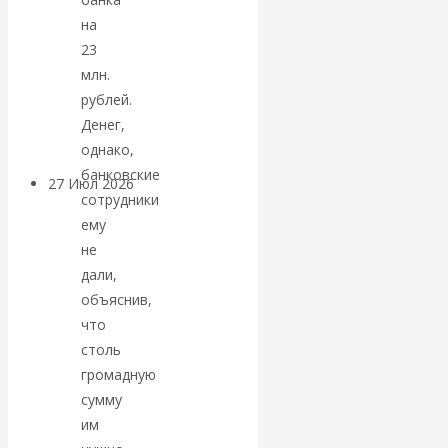
«Мировые
на
23
ростовщики»:
млн.
рублей.
вчера и сегодня
Денег,
однако,
банковские
27 Июл 2026
Мировая
сотрудники
валютная система
ему
не
Валентин
дали,
объяснив,
КАтасонов.
что
столь
«МЕТОД
громадную
сумму
ОТМЫВАНИЯ
им