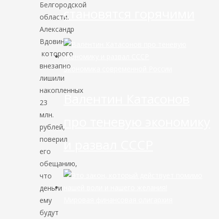
Белгородской
становятся горячими
области.
Александр
Вдовин,
которого
внезапно
Экономика современной России
лишили
накопленных
Валентин Катасонов
23
млн.
про теневую экономику
рублей,
поверил
и развал СССР
его
обещанию,
что
деньги
Мировая финансовая олигархия
ему
будут