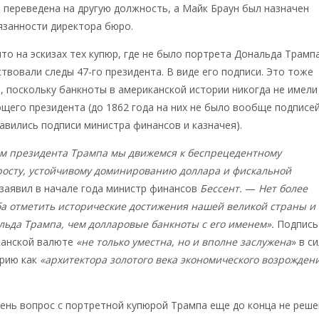
переведена на другую должность, а Майк Браун был назначен
занности директора бюро.
то на эскизах тех купюр, где не было портрета Дональда Трампа
ствовали следы 47-го президента. В виде его подписи. Это тоже
, поскольку банкноты в американской истории никогда не имели
щего президента (до 1862 года на них не было вообще подписей
тавились подписи министра финансов и казначея).
ом президента Трампа мы движемся к беспрецедентному
росту, устойчивому доминированию доллара и фискальной
 заявил в начале года министр финансов
Бессент.
—
Нет более
ба отметить исторические достижения нашей великой страны и
льда Трампа, чем долларовые банкноты с его именем».
Подпись
канской валюте
«не только уместна, но и вполне заслужена
» в с
орию как
«архитектора золотого века экономического возрожден
ень вопрос с портретной купюрой Трампа еще до конца не реше