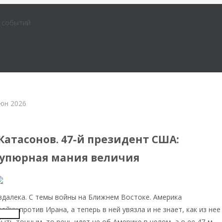
е событий
юн 2026
Катасонов. 47-й президент США:
упюрная мания величия
здалека. С темы войны на Ближнем Востоке. Америка
йну против Ирана, а теперь в ней увязла и не знает, как из нее
Insert
быть точным, то речь идет не об Америке в целом, а о ее 47-м