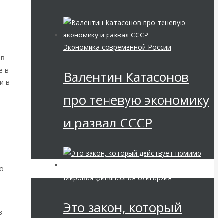
Экономика современной России
 в
е в
Валентин Катасонов
и в
про теневую экономику
и развал СССР
по
Мировая финансовая олигархия
Это закон, который
в