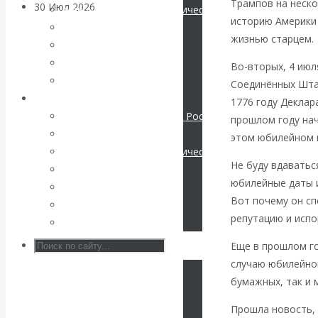
Трампов на неско
30 Июл 2026
Банки
Международные экономические отношения
историю Америки
Деньги
жизнью старцем.
Валентин
Христианство
История России
Во-вторых, 4 июл
Катасонов. Кто
Все статьи
Соединённых Штат
Архив Видео
1776 году Деклар
определяет
Экономика современной России
прошлом году нач
Мировая экономика
этом юбилейном 
погоду на
Международные экономические отношения
Не буду вдаватьс
Деньги
финансовых
юбилейные даты и
Христианство
Вот почему он сп
История России
рынках?
репутацию и испо
Все видео
Минфины хотят
Еще в прошлом г
случаю юбилейног
быть главнее
бумажных, так и 
Прошла новость,
Центробанков?