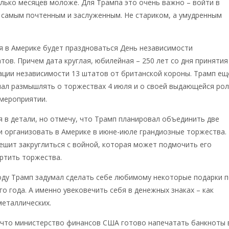
лько месяцев моложе. Для Трампа это очень важно – войти в
 самым почтенным и заслуженным. Не стариком, а умудренным
я в Америке будет праздноваться День независимости
ов. Причем дата круглая, юбилейная – 250 лет со дня принятия
ации независимости 13 штатов от британской короны. Трамп ещ
ал размышлять о торжествах 4 июля и о своей выдающейся рол
мероприятии.
я в детали, но отмечу, что Трамп планировал объединить две
 организовать в Америке в июне-июле грандиозные торжества.
ешит закруглиться с войной, которая может подмочить его
ртить торжества.
оду Трамп задумал сделать себе любимому некоторые подарки 
о года. А именно увековечить себя в денежных знаках – как
металлических.
 что министерство финансов США готово напечатать банкноты 