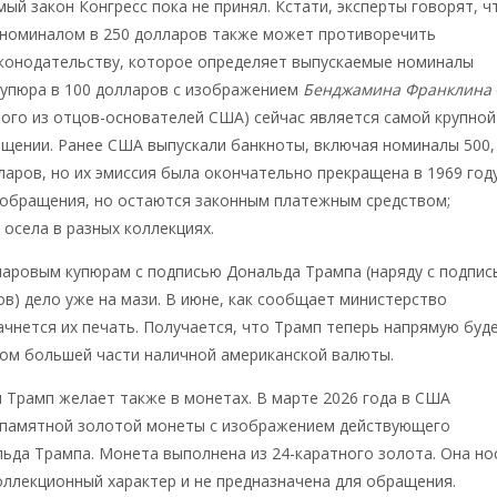
мый закон Конгресс пока не принял. Кстати, эксперты говорят, ч
 номиналом в 250 долларов также может противоречить
конодательству, которое определяет выпускаемые номиналы
Купюра в 100 долларов с изображением
Бенджамина Франклина
ного из отцов-основателей США) сейчас является самой крупной
ащении. Ранее США выпускали банкноты, включая номиналы 500,
лларов, но их эмиссия была окончательно прекращена в 1969 году
 обращения, но остаются законным платежным средством;
 осела в разных коллекциях.
ларовым купюрам с подписью Дональда Трампа (наряду с подпис
в) дело уже на мази. В июне, как сообщает министерство
чнется их печать. Получается, что Трамп теперь напрямую буд
том большей части наличной американской валюты.
 Трамп желает также в монетах. В марте 2026 года в США
 памятной золотой монеты с изображением действующего
ьда Трампа. Монета выполнена из 24-каратного золота. Она но
ллекционный характер и не предназначена для обращения.