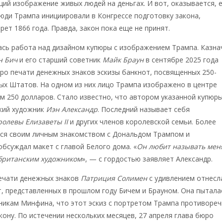
ий изображение живых людей на деньгах. И вот, оказывается, 
юди Трампа инициировали в Конгрессе подготовку закона,
ет 1866 года. Правда, закон пока еще не принят.
ась работа над дизайном купюры с изображением Трампа. Казна
н Бич
и его старший советник
Майк Браун
в сентябре 2025 года
ро печати денежных знаков эскизы банкнот, посвященных 250-
ых Штатов. На одном из них лицо Трампа изображено в центре
 250 долларов. Стало известно, что автором указанной купюр
ский художник
Иэн Александр
. Последний называет себя
ролевы Елизаветы II
и других членов королевской семьи. Более
тся своим личным знакомством с Дональдом Трампом и
обсуждал макет с главой Белого дома. «
Он любит называть мен
британским художником
», — с гордостью заявляет Александр.
ечати денежных знаков
Патриция Солимен
с удивлением отнесл
т, представленных в прошлом году Бичем и Брауном. Она пытала
никам Минфина, что этот эскиз с портретом Трампа противореч
ону. По истечении нескольких месяцев, 27 апреля глава бюро