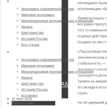
Архив статей
неожиданно была 
Валентин
исполняющим обя
Экономика современной России
КАтасонов.
Мировая экономика
Примечательно, ч
Международные экономические отношения
все равно присут
«МЕТОД
Деньги
что-то новенькое
Христианство
подписи действую
ОТМЫВАНИЯ
История России
позднее на них с
Все статьи
ДЕНЕГ»: КИТАЙ
«
Под руководств
Архив Видео
экономическому 
ВЕДЁТ БОРЬБУ
Экономика современной России
стабильности
, —
Мировая экономика
значимого спосо
С
Международные экономические отношения
президента Дона
Деньги
Трампа на амери
КРИПТОВАЛЮТАМИ
Христианство
его вклада в ист
История России
США».
Все видео
25 Июл 2026
Геополитика
На сегодняшний д