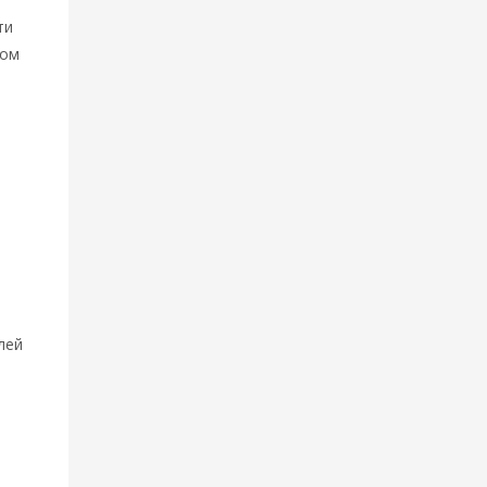
ти
лом
лей