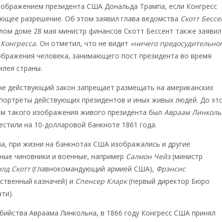
изображением президента США Дональда Трампа, если Конгресс
ующее разрешение. Об этом заявил глава ведомства
Скотт Бессе
лом доме 28 мая министр финансов Скотт Бессент также заявил
» Конгресса.
Он отметил, что не видит
«ничего предосудительно
ображения человека, занимающего пост президента во время
илея страны.
не действующий закон запрещает размещать на американских
портреты действующих президентов и иных живых людей. До эт
ем такого изображения живого президента был
Авраам Линколь
естили на 10-долларовой банкноте 1861 года.
, при жизни на банкнотах США изображались и другие
ные чиновники и военные, например
Салмон Чейз
(министр
лд Скотт
(главнокомандующий армией США),
Фрэнсис
ственный казначей) и
Спенсер Кларк
(первый директор Бюро
ти).
убийства Авраама Линкольна, в 1866 году Конгресс США принял