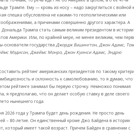
ьде Трампе. Ему — кровь из носу – надо закруглиться с войной 
акая спешка обусловлена не какими-то геополитическими или
оображениями, а причинами совершенно другого характера. А
 Дональда Трампа стать самым великим президентом в истории
ов Америки. Или, по крайней мере, не менее великим, чем пер
цы-основатели государства
Джордж Вашингтон, Джон Адамс, Том
ймс Мэдисон, Джеймс Монро, Джон Куинси Адамс, Эндрю
составить рейтинг американских президентов по такому критер
амбициозность и склонность к самолюбованию, то я думаю, что
этом рейтинге занимал бы первую строчку. Немножко понимая
а, я предполагаю, что он делает особую ставку в деле своего
лето нынешнего года.
ня 2026 года у Трампа будет день рождения. Не просто день
ей – 80-летие. Он единственный кроме Джо Байдена в истории
т, который имеет такой возраст. Причем Байден в сравнении с