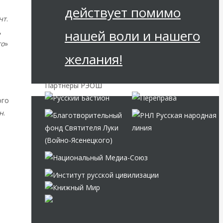
действует помимо
нт
.
,
нашей воли и нашего
го
»
желания!
Партнёры РЭОШ
ого
н
.