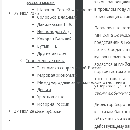
закон, запрещающ
русской мысли
в прошлом году л
Шарапов Сергей Федорович
29 Июл 2026
Мировая
отменяющего запр
Соловьев Владимир
финансовая олигархия
Данилевский Н. Я.
Параллельно вел
Нечволодов А. Д.
Минфина
Брендо
Валентин
Кокорев Василий
представили в Бю
Бутми Г. В.
летию Соединенн
Катасонов.
Другие авторы
купюры номиналом
Современные книги
«Мировые
является англий
Экономика современной России
портретистом
ко
Мировая экономика
ростовщики»:
того, он хвастае
Международные экономические отношения
утверждает, что 
Деньги
вчера и сегодня
своим любимым 
Христианство
История России
Директор бюро п
27 Июл 2026
Мировая
Все рубрики…
к эскизам банкно
валютная система
объяснить чинов
Авторы РЭОШ
действующему зак