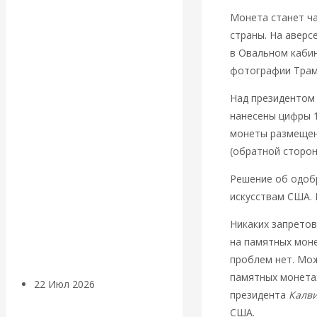
экономист
Монета станет ча
Валентин
страны. На аверс
в Овальном кабин
Катасонов
фотографии Трам
Над президентом 
считает, что
нанесены цифры 1
монеты размещена
кризис в
(обратной сторон
банковской
Решение об одоб
искусствам США. 
сфере России
Никаких запрето
уже начался
на памятных моне
проблем нет. Мо
памятных монетах
22 Июл 2026
Деньги
президента
Калв
США.