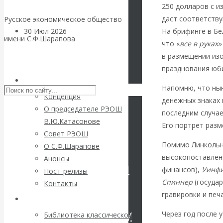
250 долларов с 
даст соответств
Русское экономическое общество
30 Июл 2026
Цифровая
На брифинге в Бе
имени С.Ф.Шарапова
экономика
что «
все в руках
в размещении из
Skip to content
празднования юб
Валентин
РЭОШ
Напомню, что ны
Катасонов.
Концепция
денежных знаках 
О председателе РЭОШ
последним случа
Искусственный
В.Ю.Катасонове
Его портрет разм
Совет РЭОШ
интеллект —
Помимо Линкольна
О С.Ф.Шарапове
высокопоставлен
Анонсы
революционный
финансов),
Уинфи
Пост-релизы
Спиннер
(государ
Контакты
переход к
гравировки и печа
Библиотека
посткапитализму
Через год после 
Библиотека классической