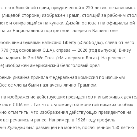
стью юбилейной серии, приуроченной к 250-летию независимос
е (лицевой стороне) изображён Трамп, стоящий за рабочим сто
ете и опирающийся на кулаки. Дизайн основан на официальной
па из Национальной портретной галереи в Вашингтоне.
большими буквами написано Liberty («Свобода»), слева от него
776 (год основания США), справа — 2026 (год выпуска). Внизу
 надпись In God We Trust («Мы верим в Бога»). На реверсе
е) изображён американский белоголовый орёл.
рении дизайна приняла Федеральная комиссия по изящным
Все её члены были назначены лично Трампом.
в на изображение действующих президентов и иных живых деяте
тах в США нет. Так что с упомянутой монетой никаких особых
жно отметить, что изображения действующих президентов на
 встречались и ранее. Например, в 1926 году профиль
ина Кулиджа
был размещён на монете, посвящённой 150-летию