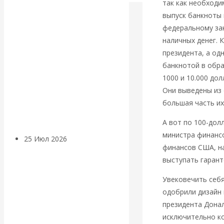
так как необходи
Валентин
выпуск банкноты
федеральному за
КАтасонов.
наличных денег. 
президента, а од
Может ли
банкнотой в обр
1000 и 10.000 до
Америка
Они выведены из
большая часть их
покинуть НАТО?
А вот по 100-дол
министра финансо
25 Июл 2026
Комментарии,
финансов США, на
интервью и беседы
выступать гаран
«Об этом
Увековечить себя
одобрили дизайн
молчат»:
президента Донал
исключительно ко