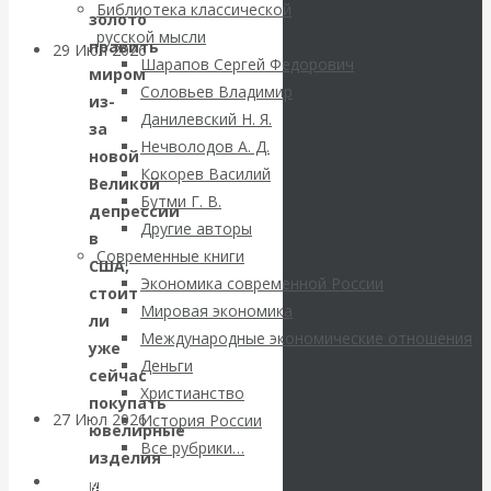
Библиотека классической
золото
русской мысли
править
29 Июл 2026
Мировая
Шарапов Сергей Федорович
миром
финансовая олигархия
Соловьев Владимир
из-
Данилевский Н. Я.
за
Валентин
Нечволодов А. Д.
новой
Кокорев Василий
Великой
Катасонов.
Бутми Г. В.
депрессии
Другие авторы
в
«Мировые
Современные книги
США,
Экономика современной России
ростовщики»:
стоит
Мировая экономика
ли
Международные экономические отношения
вчера и сегодня
уже
Деньги
сейчас
Христианство
покупать
27 Июл 2026
Мировая
История России
ювелирные
валютная система
Все рубрики…
изделия
Авторы РЭОШ
и