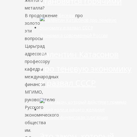
становятся горячими
жёлтого
металла?
В продолжение
беседы
про
золото
эти
Экономика современной России
вопросы
Царьград
Валентин Катасонов
адресовал
профессору
про теневую экономику
кафедры
международных
и развал СССР
финансов
МГИМО,
руководителю
Русского
экономического
Мировая финансовая олигархия
общества
им.
Это закон, который