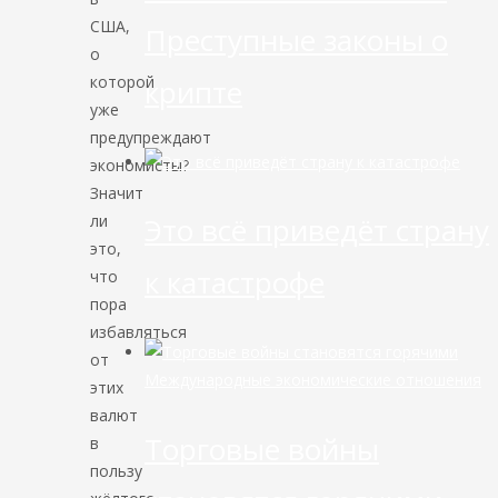
США,
Преступные законы о
о
которой
крипте
уже
предупреждают
экономисты?
Значит
ли
Это всё приведёт страну
это,
к катастрофе
что
пора
избавляться
от
Международные экономические отношения
этих
валют
Торговые войны
в
пользу