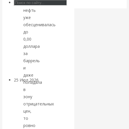
Если
Валентин
нефть
уже
КАтасонов.
обесценивалась
до
Может ли
0,00
Америка
доллара
за
покинуть НАТО?
баррель
и
даже
25 Июл 2026
Комментарии,
попадала
интервью и беседы
в
зону
«Об этом
отрицательных
цен,
молчат»:
то
ровно