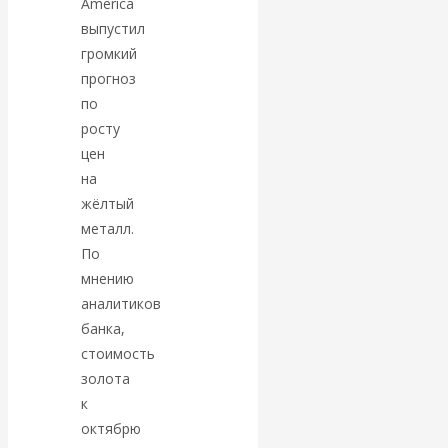
America
Валентин
выпустил
громкий
КАтасонов.
прогноз
Парадоксы
по
росту
денежной
цен
на
системы России.
жёлтый
металл.
Комментарий к
По
мнению
последним
аналитиков
банка,
данным
стоимость
золота
Центробанка о
к
октябрю
наличной