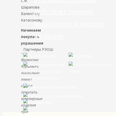
С.Ф.
Шарапова
действует помимо
Валентину
Катасонову.
нашей воли и нашего
Начинаем
желания!
покупать
украшения
Партнёры РЭОШ
–
Валентин
Юрьевич,
насколько
имеет
смысл
покупать
ювелирные
изделия
при