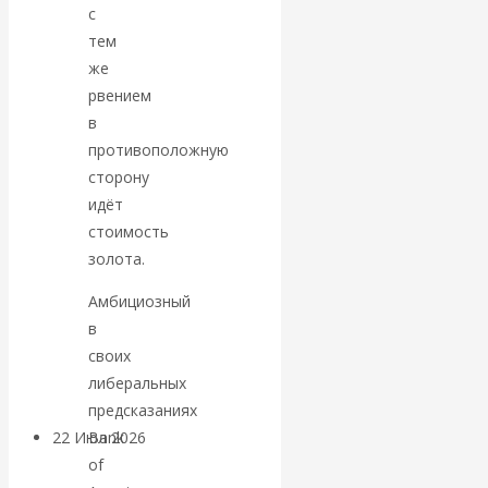
экономист
с
тем
Валентин
же
рвением
Катасонов
в
противоположную
считает, что
сторону
идёт
кризис в
стоимость
банковской
золота.
Амбициозный
сфере России
в
своих
уже начался
либеральных
предсказаниях
Bank
22 Июл 2026
Деньги
of