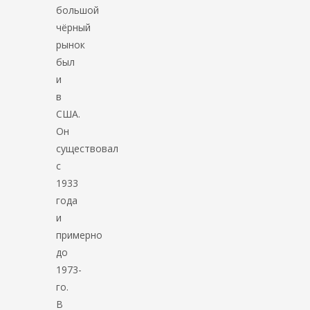
большой
чёрный
рынок
был
и
в
США.
Он
существовал
с
1933
года
и
примерно
до
1973-
го.
В