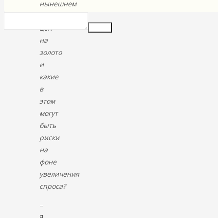
нынешнем
росте
цен
Insert
на
золото
и
какие
в
этом
могут
быть
риски
на
фоне
увеличения
спроса?
–
Я