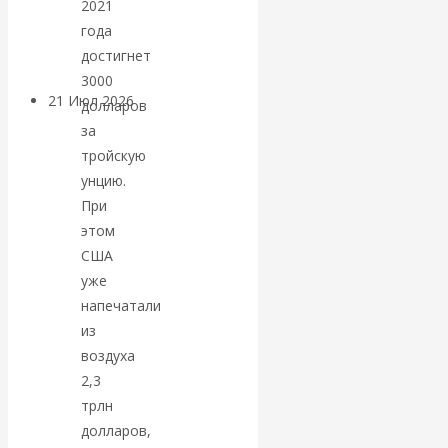
2021
денежной массе
года
достигнет
3000
21 Июл 2026
Комментарии,
долларов
интервью и беседы
за
тройскую
ВАлентин
унцию.
При
Катасонов.
этом
США
Воздушные
уже
напечатали
коридоры:
из
воздуха
«Паутина-2»
2,3
трлн
провалилась, но
долларов,