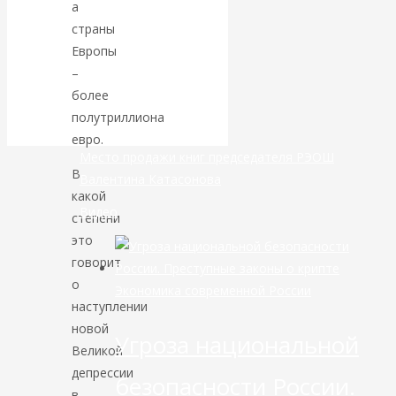
а
маршруты в
страны
Европы
небе никуда не
–
делись
более
полутриллиона
евро.
Место продажи книг председателя РЭОШ
В
Валентина Катасонова
какой
Видео
степени
это
говорит
о
Экономика современной России
наступлении
новой
Угроза национальной
Великой
депрессии
безопасности России.
в