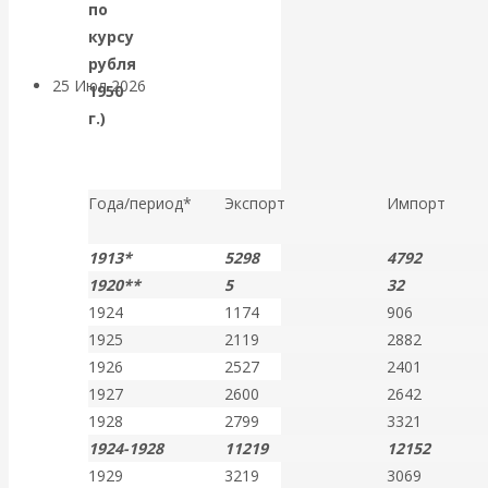
покинуть НАТО?
по
курсу
рубля
25 Июл 2026
Комментарии,
1950
интервью и беседы
г.)
«Об этом
Года/период*
Экспорт
Импорт
молчат»:
1913*
5298
4792
экономист
1920**
5
32
1924
1174
906
Валентин
1925
2119
2882
1926
2527
2401
Катасонов
1927
2600
2642
1928
2799
3321
считает, что
1924-1928
11219
12152
1929
3219
3069
кризис в