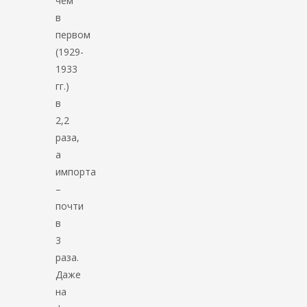
чем
в
первом
(1929-
1933
гг.)
в
2,2
раза,
а
импорта
–
почти
в
3
раза.
Даже
на