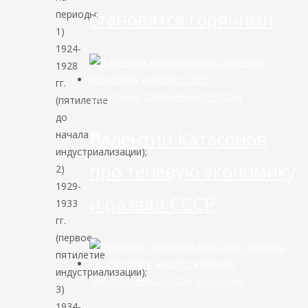
становятся горячими
периоды:
1)
1924-
1928
гг.
Экономика современной России
(пятилетие
до
Валентин Катасонов
начала
индустриализации);
про теневую экономику
2)
1929-
и развал СССР
1933
гг.
(первое
пятилетие
индустриализации);
Мировая финансовая олигархия
3)
1934-