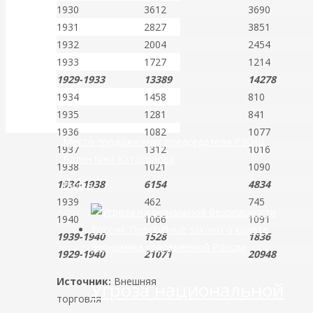
1930
3612
3690
банковской
1931
2827
3851
1932
2004
2454
сфере России
1933
1727
1214
1929-1933
13389
14278
уже начался
1934
1458
810
1935
1281
841
1936
1082
1077
Место продажи книг председателя РЭОШ
1937
1312
1016
Валентина Катасонова
1938
1021
1090
1934-1938
6154
4834
Видео
1939
462
745
1940
1066
1091
1939-1940
1528
1836
Экономика современной России
1929-1940
21071
20948
Источник:
Внешняя
Угроза национальной
торговля