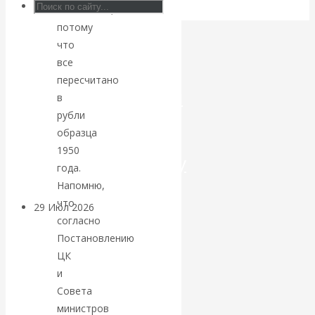
статистики,
Искусственный
потому
что
интеллект —
все
пересчитано
революционный
в
рубли
переход к
образца
1950
посткапитализму
года.
Напомню,
что
29 Июл 2026
Мировая
согласно
финансовая олигархия
Постановлению
ЦК
Валентин
и
Совета
Катасонов.
министров