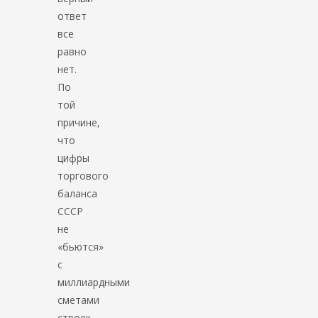
ответ
все
равно
нет.
По
той
причине,
что
цифры
торгового
баланса
СССР
не
«бьются»
с
миллиардными
сметами
строек