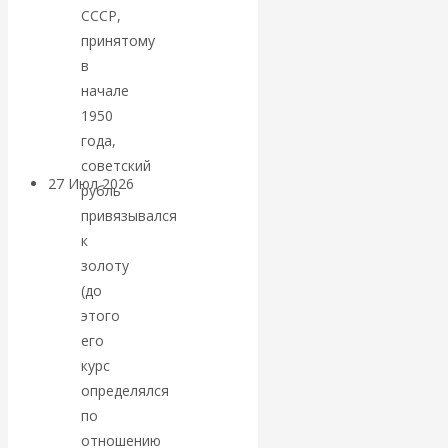
СССР,
«Мировые
принятому
ростовщики»:
в
начале
вчера и сегодня
1950
года,
советский
27 Июл 2026
Мировая
рубль
валютная система
привязывался
к
Валентин
золоту
(до
КАтасонов.
этого
его
«МЕТОД
курс
определялся
ОТМЫВАНИЯ
по
отношению