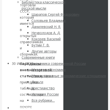
ВАлентин
Библиотека классической
торговли
русской мысли
СССР,
Катасонов.
Шарапов Сергей Федорович
которая
Соловьев Владимир
Саммит НАТО в
имеется
Данилевский Н. Я.
в
Нечволодов А. Д.
Турции: Drang
открытых
Кокорев Василий
справочниках
Бутми Г. В.
nach Osten
и
Другие авторы
сборниках.
Современные книги
30 Июл 2026
Банки
Экономика современной России
Парадоксы
Мировая экономика
внешнеторговой
Международные экономические отношения
статистики.
Ниже
Валентин
Деньги
приведена
Христианство
Катасонов. Кто
таблица,
История России
составленная
определяет
Все рубрики…
на
основе
Авторы РЭОШ