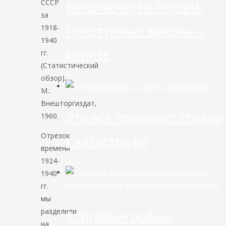
СССР
безопасности России.
за
Преступные законы о
1918-
1940
крипте
гг.
(Статистический
обзор).
М.:
Внешторгиздат,
Это всё приведёт страну
1960.
Отрезок
к катастрофе
времени
1924-
1940
Международные экономические отношения
гг.
мы
разделили
Торговые войны
на