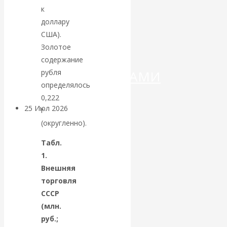
ДЕНЕГ»: КИТАЙ
к
доллару
ВЕДЁТ БОРЬБУ
США).
Золотое
С
содержание
рубля
КРИПТОВАЛЮТАМИ
определялось
0,222
25 Июл 2026
Геополитика
г
(округленно).
Валентин
Табл.
1.
КАтасонов.
Внешняя
торговля
Может ли
СССР
(млн.
Америка
руб.;