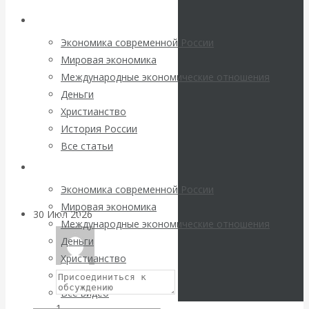
погоду на
Архив статей
Юрьевич
финансовых
Экономика современной России
Мировая экономика
рынках?
Международные экономические отношения
Все
Деньги
посты
Минфины хотят
Христианство
автора:
История России
Катасонов
быть главнее
Все статьи
Валентин
Центробанков?
Юрьевич
Архив Видео
→
Экономика современной России
Вернуться
Мировая экономика
30 Июл 2026
Цифровая
назад
Международные экономические отношения
экономика
Деньги
Христианство
Валентин
История России
Все видео
Катасонов.
1