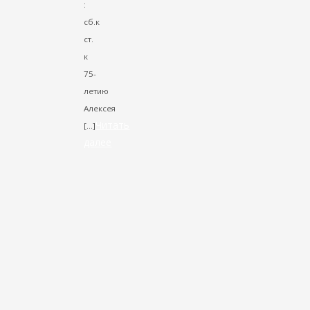
:
сб.к
ст.
к
75-
летию
Алексея
Читать
[…]
далее
VK
Facebook
Twitter