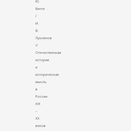
Ю.
Витте
/
И.
В.
Лукоянов
//
Отечественная
история
и
историческая
мысль
в
России
ХIХ
–
ХХ
веков