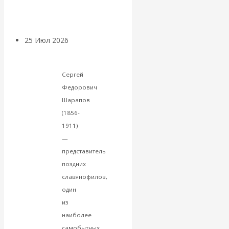
покинуть НАТО?
и
практика)
и
25 Июл 2026
Комментарии,
другие
интервью и беседы
работы
Сергей
«Об этом
Федорович
Шарапов
молчат»:
(1856-
1911)
экономист
—
Валентин
представитель
поздних
Катасонов
славянофилов,
один
считает, что
из
наиболее
кризис в
самобытных