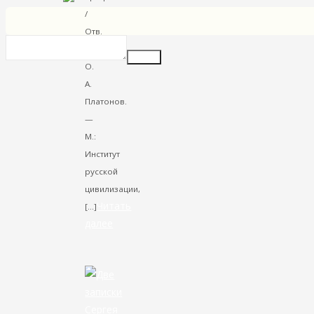
/
Отв.
ред.
Insert
О.
А.
Платонов.
—
М.:
Институт
русской
цивилизации,
Читать
[…]
далее
VK
Facebook
Twitter