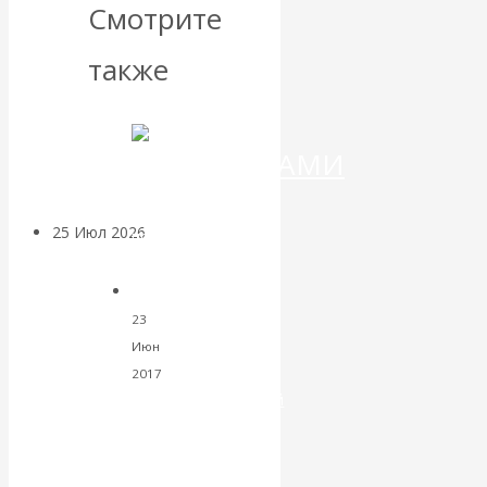
ДЕНЕГ»: КИТАЙ
Смотрите
ВЕДЁТ БОРЬБУ
также
С
КРИПТОВАЛЮТАМИ
25 Июл 2026
Геополитика
Валентин
23
КАтасонов.
Июн
2017
Может ли
Бумажный
Библиотека
рубль
Америка
(его
теория