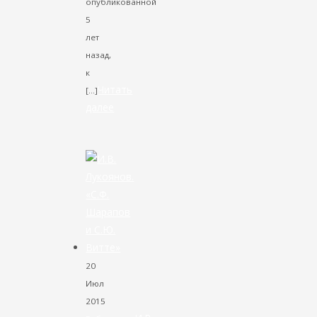
опубликованной
5
лет
назад,
к
Читать
[…]
далее
VK
Facebook
Twitter
20
Июл
2015