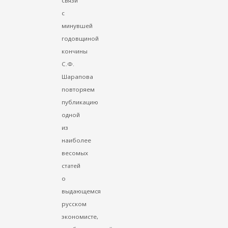
связи
с
минувшей
годовщиной
кончины
С.Ф.
Шарапова
повторяем
публикацию
одной
из
наиболее
весомых
статей
о
выдающемся
русском
экономисте,