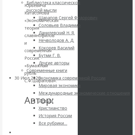
ВАлентин
Библиотека классической
Юрьевича
русской мысли
Катасонова
Катасонов.
Шарапов Сергей Федорович
«Экономическая
Соловьев Владимир
теория
Саммит НАТО в
Данилевский Н. Я.
славянофилов
Нечволодов А. Д.
Турции: Drang
и
Кокорев Василий
современная
Бутми Г. В.
nach Osten
Россия.
Другие авторы
«Бумажный
Современные книги
рубль
30 Июл 2026
Банки
Экономика современной России
С.Ф.Шарапова».
Мировая экономика
Международные экономические отношения
Валентин
Автор:
Деньги
Христианство
Катасонов. Кто
Катасонов
История России
определяет
Все рубрики…
Валентин
Авторы РЭОШ