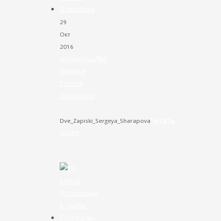
29
Окт
2016
Две
Библиотека
записки
Сергея
Шарапова
Читать
Dve_Zapiski_Sergeya_Sharapova
далее
VK
Facebook
Twitter