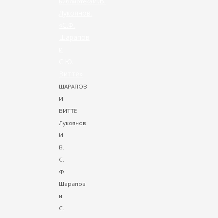
И.В.
Библиотека
Лукоянов.
«С.Ф.
Шарапов
и
С.Ю.
Витте»
ШАРАПОВ
И
ВИТТЕ
Лукоянов
И.
В.
С.
Ф.
Шарапов
и
С.