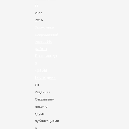
11
Июл
2016
Экономика
современной
Из
России
рабов
Ротшильда
в
«рабы
Господни»
От
Редакции.
Открываем
неделю
двумя
публикациями
в