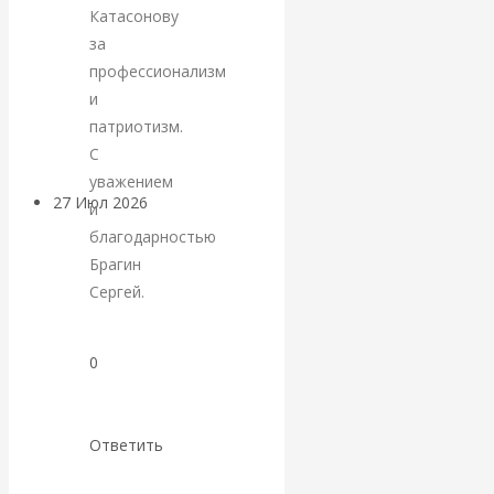
Катасонову
«Мировые
за
профессионализм
ростовщики»:
и
вчера и сегодня
патриотизм.
С
уважением
27 Июл 2026
Мировая
и
валютная система
благодарностью
Брагин
Валентин
Сергей.
КАтасонов.
0
«МЕТОД
ОТМЫВАНИЯ
Ответить