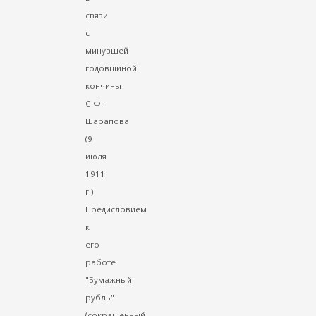
связи
с
минувшей
годовщиной
кончины
С.Ф.
Шарапова
(9
июля
1911
г.):
Предисловием
к
его
работе
"Бумажный
рубль"
(сокращенный