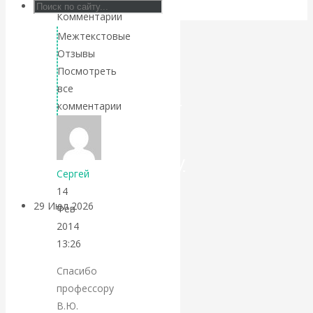
Комментарий
Искусственный
Межтекстовые
Отзывы
интеллект —
Посмотреть
все
революционный
комментарии
переход к
посткапитализму
Сергей
14
29 Июл 2026
Мировая
Фев
финансовая олигархия
2014
13:26
Валентин
Спасибо
профессору
Катасонов.
В.Ю.