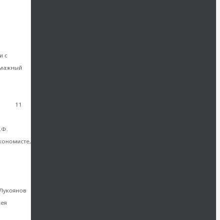
а
Из рабов
и с
умажный
11
е все
.Ф.
кономисте,
«С.Ф.
 Лукоянов
сея