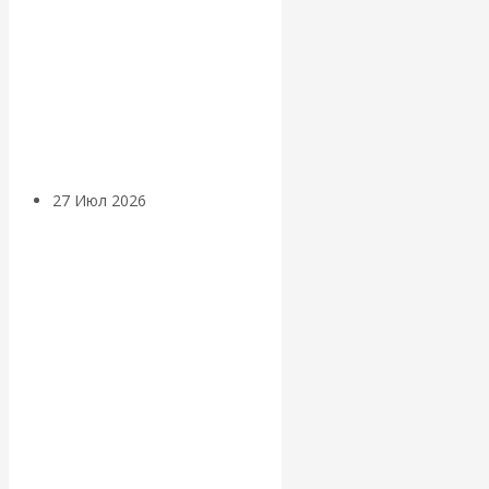
«Мировые
ростовщики»:
вчера и сегодня
27 Июл 2026
Мировая
валютная система
Валентин
КАтасонов.
«МЕТОД
ОТМЫВАНИЯ