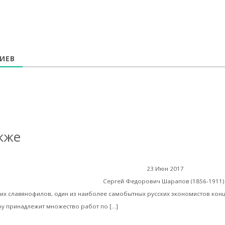
ИЕВ
кже
Б
23 Июн 2017
Библиотека
 и практика) и другие работы
Сергей Федорович Шарапов (1856-1911
их славянофилов, один из наиболее самобытных русских экономистов конц
Читать далее
еру принадлежит множество работ по […]