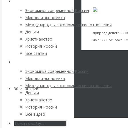
Архив статей
погоду на
VK
Facebook
Twitter
Экономика современной России
финансовых
Мировая экономика
экономическая мыс
Международные экономические отношения
Шарапов и его т
рынках?
Деньги
природа денег". - С
Христианство
имении Сосновка См
Минфины хотят
История России
VK
Facebook
Twitter
Все статьи
быть главнее
Архив Видео
Центробанков?
Экономика современной России
Мировая экономика
Международные экономические отношения
30 Июл 2026
Цифровая
Деньги
экономика
Христианство
История России
Валентин
Все видео
Катасонов.