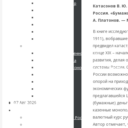
кризис в России.
Соловьев Владимир
Катасонов В. Ю
Данилевский Н. Я.
Россия. «Бумажн
Проедаем
Нечволодов А. Д.
А. Платонов. — 
Кокорев Василий
основной
В книге исследую
Бутми Г. В.
1911), вобравшие
Другие авторы
капитал, но
предвидел катаст
Современные книги
конце XIX – нача
Экономика современной России
строим
развития, делая 
Мировая экономика
системы России. 
Международные экономические отношения
грандиозные
России возможно 
Деньги
опорой на приход
Христианство
планы
экономических фу
История России
предлагавшейся 
Все рубрики…
07 Авг 2026
Постижение
(бумажные) деньг
Авторы РЭОШ
истории
казенные монопол
Архив статей
валютный курс ру
Экономика современной России
Автор отмечает,
Мировая экономика
ВАлентин