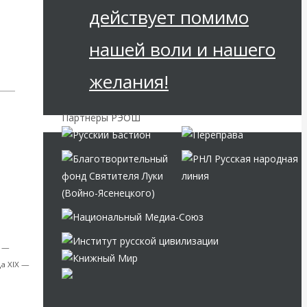
действует помимо
нашей воли и нашего
желания!
Партнёры РЭОШ
умажный
) —
а XIX —