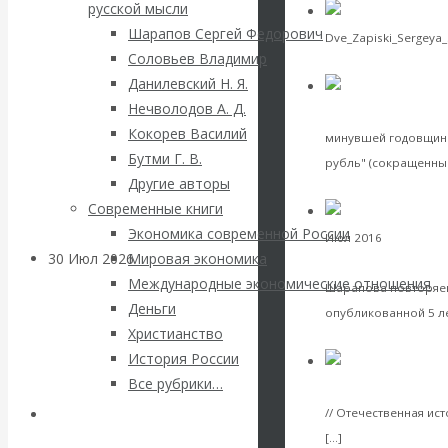
ВАлентин
русской мысли
Шарапов Сергей Федорович
Dve_Zapiski_Sergeya
Катасонов.
Соловьев Владимир
VK
Facebook
Twitter
Данилевский Н. Я.
Саммит НАТО в
Нечволодов А. Д.
Ротшильда в «ра
Кокорев Василий
минувшей годовщиной
Турции: Drang
Бутми Г. В.
рубль" (сокращенный
Другие авторы
VK
Facebook
Twitter
nach Osten
Современные книги
Экономика современной России
Июл 2016
Экономика
30 Июл 2026
Банки
Мировая экономика
нужные силы для
Международные экономические отношения
Шарапова повторяем
Деньги
Валентин
опубликованной 5 лет
Христианство
VK
Facebook
Twitter
История России
Катасонов. Кто
Все рубрики…
Шарапов и С.Ю. 
определяет
Авторы РЭОШ
// Отечественная ист
Читать далее
[…]