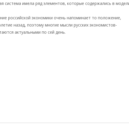
я система имела ряд элементов, которые содержались в модел
ние российской экономики очень напоминает то положение,
летие назад, поэтому многие мысли русских экономистов-
аются актуальными по сей день.
Катасонов Валентин
ич
а: Катасонов Валентин Юрьевич
→