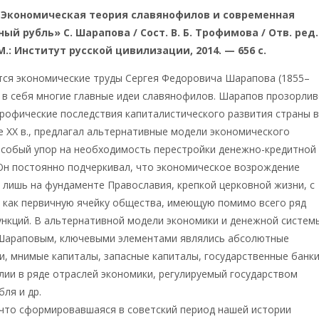
. Экономическая теория славянофилов и современная
ый рубль» С. Шарапова / Сост. В. Б. Трофимова / Отв. ред.
М.: Институт русской цивилизации, 2014. — 656 с.
тся экономические труды Сергея Федоровича Шарапова (1855–
 в себя многие главные идеи славянофилов. Шарапов прозорли
рофические последствия капиталистического развития страны 
ле XX в., предлагал альтернативные модели экономического
особый упор на необходимость перестройки денежно-кредитной
Он постоянно подчеркивал, что экономическое возрождение
лишь на фундаменте Православия, крепкой церковной жизни, с
 как первичную ячейку общества, имеющую помимо всего ряд
нкций. В альтернативной модели экономики и денежной систем
Шараповым, ключевыми элементами являлись абсолютные
и, мнимые капиталы, запасные капиталы, государственные банки
ии в ряде отраслей экономики, регулируемый государством
бля и др.
 что сформировавшаяся в советский период нашей истории