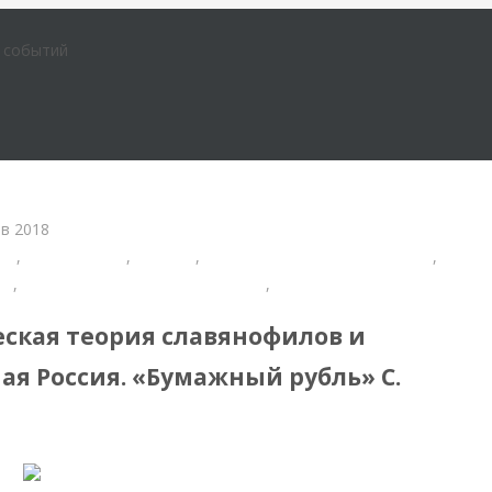
е событий
в 2018
Шарапов Сергей Федорович
ги
,
Образование
,
Религия
,
Русская экономическая мысль
,
ги
,
Экономика современной России
,
Экономическая история Рос
ская теория славянофилов и
ая Россия. «Бумажный рубль» С.