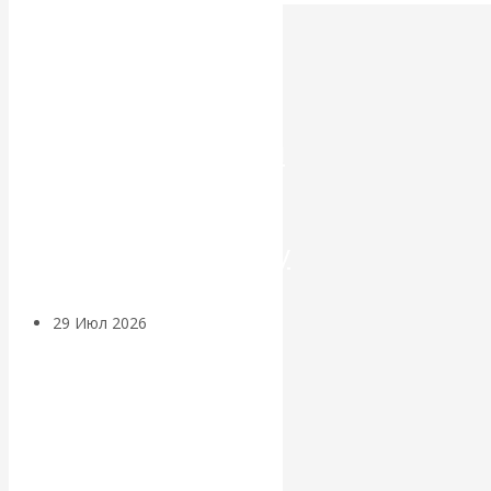
Искусственный
интеллект —
революционный
переход к
посткапитализму
29 Июл 2026
Мировая
финансовая олигархия
Валентин
Катасонов.