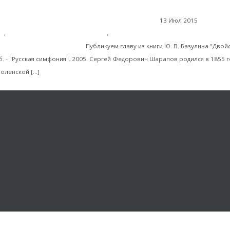
13 Июл 2015
Русская
Сергей Федоро
ль
,
Экономика современной России
,
Все о С.Ф. Шарапове
еория абсолютных денег
Публикуем главу из книги Ю. В. Базулина "Двой
Пб. - "Русская симфония". 2005. Сергей Федорович Шарапов родился в 1855 г
Читать далее
оленской […]