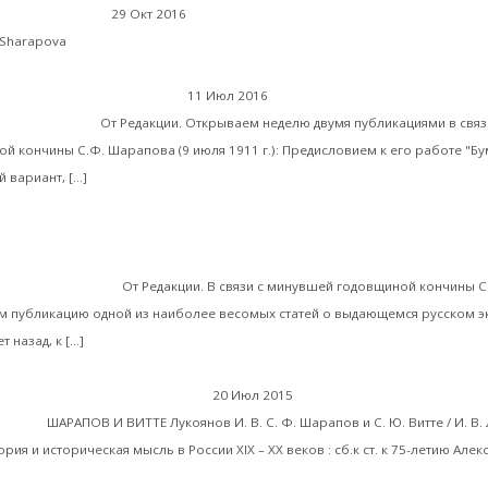
Две записки Сергея Шарапов
29 Окт 2016
Библиотека
Читать далее
_Sharapova
11 Июл 2016
Экономика современной России
бы Господни»
От Редакции. Открываем неделю двумя публикациями в связ
 кончины С.Ф. Шарапова (9 июля 1911 г.): Предисловием к его работе "Б
Читать далее
 вариант, […]
«Как бы мы низко не упали, Россия таит в себ
 современной России
 возрождения…»
От Редакции. В связи с минувшей годовщиной кончины С
 публикацию одной из наиболее весомых статей о выдающемся русском э
Читать далее
 назад, к […]
И.В. Лукоянов. 
20 Июл 2015
Библиотека
Витте»
ШАРАПОВ И ВИТТЕ Лукоянов И. В. С. Ф. Шарапов и С. Ю. Витте / И. В.
ория и историческая мысль в России ХIХ – ХХ веков : сб.к ст. к 75-летию Алек