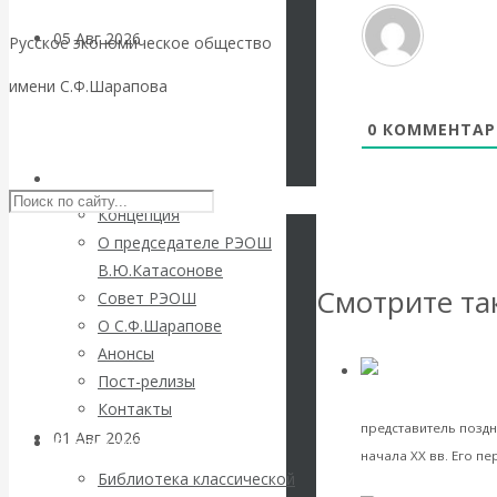
05 Авг 2026
Деньги
Русское экономическое общество
имени С.Ф.Шарапова
Валентин
0
КОММЕНТАР
Skip to content
Катасонов. Еще
РЭОШ
раз на тему
Концепция
О председателе РЭОШ
блокировки
В.Ю.Катасонове
Смотрите та
Совет РЭОШ
банковских
О С.Ф.Шарапове
Анонсы
счетов
Пост-релизы
рубль (его теория
Контакты
представитель поздн
01 Авг 2026
Геополитика
Библиотека
начала XX вв. Его п
Библиотека классической
VK
Facebook
Twitter