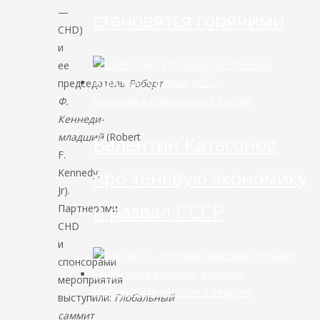
—
становятся горячими
CHD)
и
ее
председатель
Роберт
Экономика современной России
Ф.
Кеннеди-
младший
(Robert
Валентин Катасонов
F.
про теневую экономику
Kennedy,
Jr).
и развал СССР
Партнерами
CHD
и
спонсорами
мероприятия
Мировая финансовая олигархия
выступили:
Глобальный
саммит