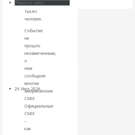
35
Искусственный
тысяч
человек.
интеллект —
Событие
не
революционный
прошло
переход к
незамеченным,
о
посткапитализму
нем
сообщили
многие
29 Июл 2026
Мировая
американские
финансовая олигархия
СМИ.
Официальные
Валентин
СМИ
–
Катасонов.
как