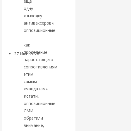
еще
«Мировые
одну
«выходку
ростовщики»:
антиваксеров»;
оппозиционные
вчера и сегодня
–
как
проявление
27 Июл 2026
Мировая
нарастающего
валютная система
сопротивлениям
этим
Валентин
самым
«мандатам».
КАтасонов.
Кстати,
оппозиционные
«МЕТОД
СМИ
ОТМЫВАНИЯ
обратили
внимание,