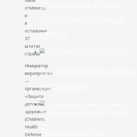
были
безопасности России.
отменены
и
Преступные законы о
в
крипте
остальных
37
штатах
страны.
Инициатор
Это всё приведёт страну
мероприятия
—
к катастрофе
организация
«
Защита
детского
здоровья
»
Международные экономические отношения
(Children’s
Health
Торговые войны
Defense