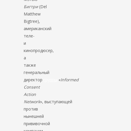
Бигтри
(Del
Matthew
Bigtree),
американский
теле-
и
кинопродюсер,
а
также
генеральный
директор
группы
«
Informed
Consent
Action
Network
», выступающей
против
нынешней
прививочной
компании