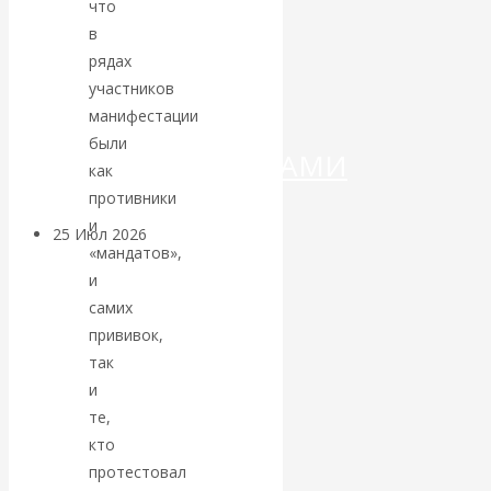
ДЕНЕГ»: КИТАЙ
что
в
ВЕДЁТ БОРЬБУ
рядах
участников
С
манифестации
были
КРИПТОВАЛЮТАМИ
как
противники
и
25 Июл 2026
Геополитика
«мандатов»,
и
Валентин
самих
прививок,
КАтасонов.
так
и
Может ли
те,
кто
Америка
протестовал