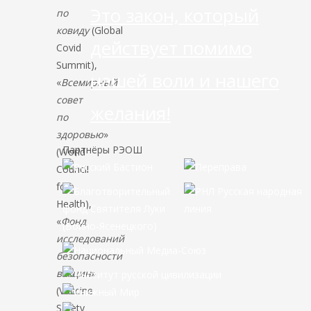
Это закон, который
по
ковиду
(Global
действует помимо
Covid
Summit),
нашей воли и нашего
«
Всемирный
совет
желания!
по
здоровью
»
Партнёры РЭОШ
(World
Council
for
Health),
«
Фонд
исследований
безопасности
вакцин
»
(Vaccine
Safety