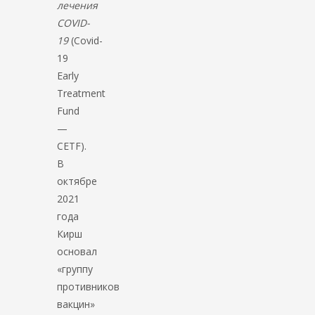
лечения
COVID-
19
(Covid-
19
Early
Treatment
Fund
—
CETF).
В
октябре
2021
года
Кирш
основал
«группу
противников
вакцин»