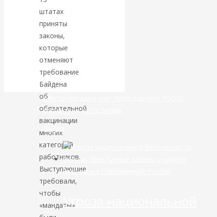
штатах
банковской
приняты
законы,
сфере России
которые
отменяют
уже начался
требование
Байдена
об
Место продажи книг председателя РЭОШ
обязательной
Валентина Катасонова
вакцинации
Видео
многих
категорий
работников.
Выступающие
Экономика современной России
требовали,
чтобы
Угроза национальной
«мандаты»