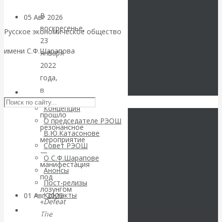
В
05 Авг 2026
Деньги
воскресенье,
Русское экономическое общество
23
Валентин
имени С.Ф.Шарапова
января
2022
Катасонов. Еще
Skip to content
года,
в
раз на тему
РЭОШ
США
Концепция
блокировки
прошло
О председателе РЭОШ
резонансное
В.Ю.Катасонове
банковских
мероприятие
Совет РЭОШ
—
О С.Ф.Шарапове
счетов
манифестация
Анонсы
под
Пост-релизы
лозунгом
Контакты
01 Авг 2026
Геополитика
«
Defeat
Библиотека
The