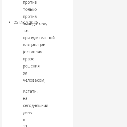
покинуть НАТО?
против
только
против
25 Июл 2026
Комментарии,
«мандатов»,
интервью и беседы
т.е.
принудительной
«Об этом
вакцинации
(оставляя
молчат»:
право
решения
экономист
за
человеком).
Валентин
Кстати,
Катасонов
на
сегодняшний
считает, что
день
в
кризис в
13