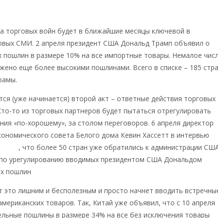
а торговых войн будет в ближайшие месяцы ключевой в
ровых СМИ. 2 апреля президент США Дональд Трамп объявил о
 пошлин в размере 10% на все импортные товары. Немалое чис
жено еще более высокими пошлинами. Всего в списке – 185 стра
рамы.
тся (уже начинается) второй акт – ответные действия торговых
то-то из торговых партнеров будет пытаться отрегулировать
ия «по-хорошему», за столом переговоров. 6 апреля директор
ономического совета Белого дома Кевин Хассетт в интервью
аявил
, что более 50 стран уже обратились к администрации СШ
 по урегулированию вводимых президентом США Дональдом
х пошлин
 это лишним и бесполезным и просто начнет вводить встречны
мериканских товаров. Так, Китай уже объявил, что с 10 апреля
ельные пошлины в размере 34% на все без исключения товары