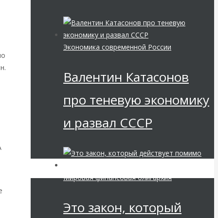
Экономика современной России
ло
н.
Валентин Катасонов
про теневую экономику
и развал СССР
А
Мировая финансовая олигархия
е
Это закон, который