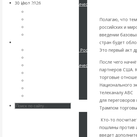
30 Июл 2026
Банки
Международные экономические отношения
Деньги
Валентин
Полагаю, что тем
Христианство
российских и ми
История России
Катасонов. Кто
введении базовых
Все статьи
стран будет обло
Архив Видео
определяет
Это первый акт д
Экономика современной России
Мировая экономика
После чего начнё
погоду на
Международные экономические отношения
партнеров США. К
Деньги
финансовых
торговые отношен
Христианство
Национального эк
История России
рынках?
телеканалу ABC
з
Все видео
для переговоров
Минфины хотят
Трампом торговы
Кто-то посчитает
быть главнее
пошлины против а
Центробанков?
введет дополнит