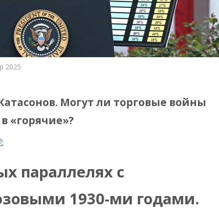
р 2025
кономические отношения
Катасонов. Могут ли торговые войны
 в «горячие»?
ых параллелях с
озовыми 1930-ми годами.