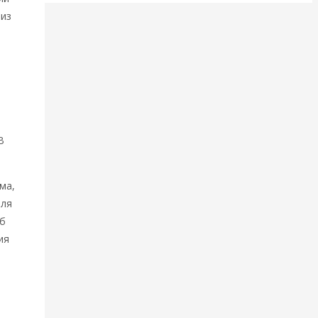
 из
х
В
ма,
иля
об
ия