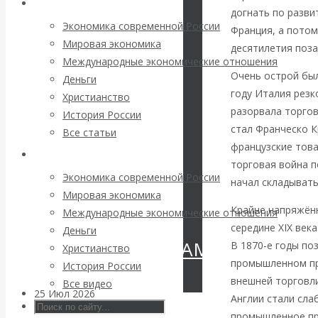
Архив статей
Валентин
догнать по разви
Экономика современной России
Франция, а пото
КАтасонов.
Мировая экономика
десятилетия поза
Международные экономические отношения
Очень острой был
«МЕТОД
Деньги
году Италия резк
Христианство
ОТМЫВАНИЯ
разорвала торгов
История России
стал Франческо К
Все статьи
ДЕНЕГ»: КИТАЙ
французские това
Архив Видео
торговая война п
ВЕДЁТ БОРЬБУ
Экономика современной России
начал складывать
Мировая экономика
С
Крайне напряжён
Международные экономические отношения
середине XIX век
Деньги
КРИПТОВАЛЮТАМИ
В 1870-е годы по
Христианство
промышленном пр
История России
внешней торговли
Все видео
25 Июл 2026
Геополитика
Англии стали сла
промышленное про