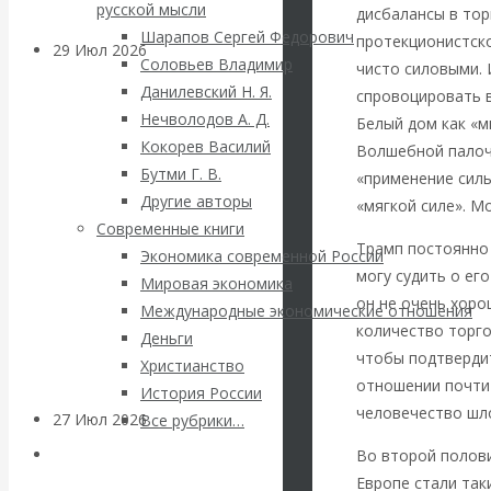
русской мысли
дисбалансы в тор
Шарапов Сергей Федорович
протекционистск
29 Июл 2026
Мировая
Соловьев Владимир
чисто силовыми. 
финансовая олигархия
Данилевский Н. Я.
спровоцировать в
Нечволодов А. Д.
Белый дом как «м
Валентин
Кокорев Василий
Волшебной палочк
Бутми Г. В.
«применение силы
Катасонов.
Другие авторы
«мягкой силе». М
Современные книги
«Мировые
Трамп постоянно 
Экономика современной России
могу судить о ег
Мировая экономика
ростовщики»:
он не очень хоро
Международные экономические отношения
количество торго
Деньги
вчера и сегодня
чтобы подтвердит
Христианство
отношении почти 
История России
человечество шл
27 Июл 2026
Мировая
Все рубрики…
валютная система
Авторы РЭОШ
Во второй полови
Европе стали так