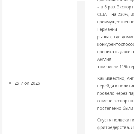
Валентин
– в 6 раз. Экспор
США – на 230%, и
КАтасонов.
преимущественно
Германии
приход
Может ли
рынках, где доми
конкурентоспособ
Америка
проникать даже н
Англия
реализов
покинуть НАТО?
том числе 11% ге
Как известно, Ан
25 Июл 2026
Комментарии,
перейдя к полити
интервью и беседы
провело через па
отмене экспортны
«Об этом
постепенно были
Спустя полвека п
молчат»:
фритредерства. Л