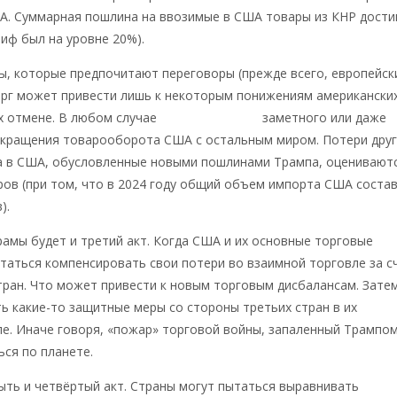
А. Суммарная пошлина на ввозимые в США товары из КНР дости
риф был на уровне 20%).
ы, которые предпочитают переговоры (прежде всего, европейски
орг может привести лишь к некоторым понижениям американски
их отмене. В любом случае
можно ожидать
заметного или даже
окращения товарооборота США с остальным миром. Потери друг
та в США, обусловленные новыми пошлинами Трампа, оценивают
ров (при том, что в 2024 году общий объем импорта США соста
).
драмы будет и третий акт. Когда США и их основные торговые
таться компенсировать свои потери во взаимной торговле за с
стран. Что может привести к новым торговым дисбалансам. Зате
ь какие-то защитные меры со стороны третьих стран в их
е. Иначе говоря, «пожар» торговой войны, запаленный Трампом
ся по планете.
ть и четвёртый акт. Страны могут пытаться выравнивать