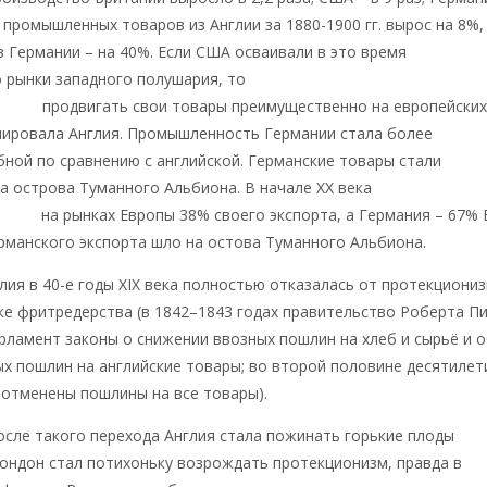
т промышленных товаров из Англии за 1880-1900 гг. вырос на 8%,
з Германии – на 40%. Если США осваивали в это время
 рынки западного полушария, то
илось
продвигать свои товары преимущественно на европейски
нировала Англия. Промышленность Германии стала более
ной по сравнению с английской. Германские товары стали
а острова Туманного Альбиона. В начале ХХ века
ывала
на рынках Европы 38% своего экспорта, а Германия – 67% 
рманского экспорта шло на остова Туманного Альбиона.
глия в 40-е годы XIX века полностью отказалась от протекциониз
ке фритредерства (в 1842–1843 годах правительство Роберта П
рламент законы о снижении ввозных пошлин на хлеб и сырьё и 
х пошлин на английские товары; во второй половине десятилет
 отменены пошлины на все товары).
осле такого перехода Англия стала пожинать горькие плоды
ондон стал потихоньку возрождать протекционизм, правда в