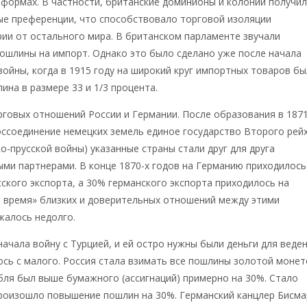
формах. В частности, британские доминионы и колонии получи
ые преференции, что способствовало торговой изоляции
ии от остального мира. В британском парламенте звучали
ошлины на импорт. Однако это было сделано уже после начала
ойны, когда в 1915 году на широкий круг импортных товаров б
ина в размере 33 и 1/3 процента.
рговых отношений России и Германии. После образования в 187
оссоединение немецких земель единое государство Второго рейх
о-прусской войны) указанные страны стали друг для друга
ми партнерами. В конце 1870-х годов на Германию приходилось
ского экспорта, а 30% германского экспорта приходилось на
е время» близких и доверительных отношений между этими
жалось недолго.
 начала войну с Турцией, и ей остро нужны были деньги для веде
ось с малого. Россия стала взимать все пошлины золотой монет
бля был выше бумажного (ассигнаций) примерно на 30%. Стало
произошло повышение пошлин на 30%. Германский канцлер Бисма