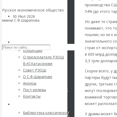
производства СШ
Русское экономическое общество
54% (до этого та
30 Июл 2026
Цифровая
имени С.Ф.Шарапова
Но даже те стран
экономика
понимают, что т
Skip to content
пошлин, но не к 
Валентин
значительного с
РЭОШ
стран от экспор
Катасонов.
Концепция
в 600 млрд долла
О председателе РЭОШ
3,3 трлн долларов
Искусственный
В.Ю.Катасонове
Совет РЭОШ
Скорее всего, у 
интеллект —
О С.Ф.Шарапове
партеры будут пы
Анонсы
других, третьих 
революционный
Пост-релизы
могут последоват
Контакты
взаимной торговл
переход к
может расползать
Библиотека
посткапитализму
Библиотека классической
У драмы может бы