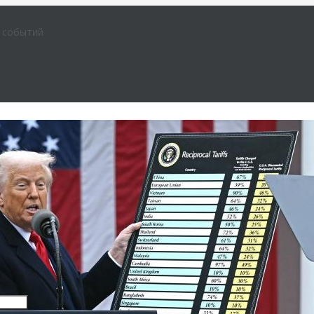
е событий
Insert