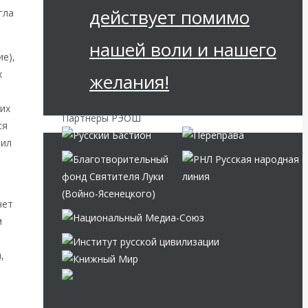
действует помимо
гла
нашей воли и нашего
е),
х
желания!
их
Партнёры РЭОШ
ся
вил
чет
м
,