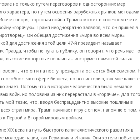
говле не только путем переговоров и односторонних мер
ого характера, но путем освоения зарубежных рынков методами
Иначе говоря, торговая война Трампа может в конечном счете
ойну «горячую». Трамп неоднократно заявлял, что он пришел в
иротворец». Он обещал достижения «мира во всем мире».
ой для достижения этой цели 47-й президент называет
». Правда, чтобы не пугать публику, он говорит, что речь идет 
ол, высокие импортные пошлины – инструмент «мягкой силы».
говорит, что он и на посту президента остается бизнесменом. 
о способностях в сфере бизнеса, но вот историю, как мне кажетс
шо знает. Потому что в истории человечества было немалое
вых войн, но половина из них перерастали в «горячие». Для тог
ь мой тезис, что, вводя беспрецедентно высокие пошлины в
всех стран мира, Трамп начинает игру с огнем, напомню о том, 
о к Первой и Второй мировым войнам.
не XIX века на путь быстрого капиталистического развития в
ие молодые нации, как Германия и Италия. Они хотели побыстре