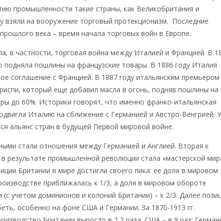
тию промышленности такие страны, как Великобритания и
му взяли на вооружение торговый протекционизм. Последние
прошлого века – время начала торговых войн в Европе.
а, в частности, торговая война между Италией и Францией. В 1
о подняла пошлины на французские товары. В 1886 году Италия
ое соглашение с Францией. В 1887 году итальянским премьером
риспи, который еще добавил масла в огонь, подняв пошлины на
ры до 60%. Историки говорят, что именно франко-итальянская
одвигла Италию на сближение с Германией и Австро-Венгрией. 
ся альянс стран в будущей Первой мировой войне.
ными стали отношения между Германией и Англией. Вторая к
а в результате промышленной революции стала «мастерской мир
зиции Британии в мире достигли своего пика: ее доля в мировом
оизводстве приближалась к 1/3, а доля в мировом обороте
 (с учетом доминионов и колоний Британии) – к 2/3. Далее пози
беть, особенно на фоне США и Германии. За 1870-1913 гг.
изводство Британии выросло в 2,2 раза; США – в 9 раз; Герман