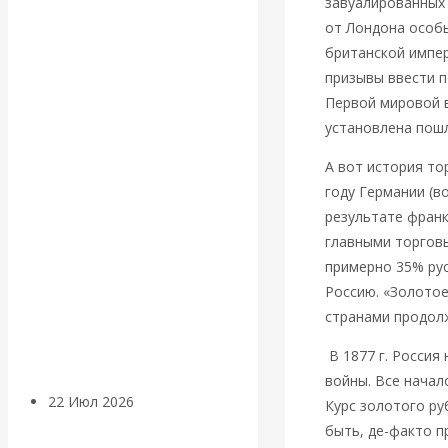
экономист
завуалированных 
от Лондона особ
Валентин
британской импер
призывы ввести п
Катасонов
Первой мировой в
установлена пошл
считает, что
А вот история то
кризис в
году Германии (в
результате франк
банковской
главными торговы
примерно 35% рус
сфере России
Россию. «Золото
странами продол
уже начался
В 1877 г. Россия
войны. Все начал
22 Июл 2026
Деньги
Курс золотого ру
быть, де-факто 