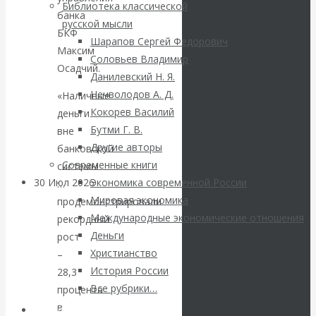
ВАлентин
Библиотека классической
банка
русской мысли
Катасонов.
БКФ
Шарапов Сергей Федорович
Максим
Соловьев Владимир
Саммит НАТО в
Осадчий.
Данилевский Н. Я.
Нечволодов А. Д.
«Наличные
Турции: Drang
Кокорев Василий
деньги
Бутми Г. В.
вне
nach Osten
Другие авторы
банковской
Современные книги
системы
30 Июл 2026
Банки
Экономика современной России
…
Мировая экономика
продемонстрировали
Международные экономические отношения
рекордный
Валентин
Деньги
рост
Христианство
Катасонов. Кто
–
История России
28,3
определяет
Все рубрики…
процента
в
Авторы РЭОШ