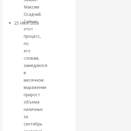
покинуть НАТО?
Максим
Осадчий.
Сейчас
25 Июл 2026
Комментарии,
этот
интервью и беседы
процесс,
по
«Об этом
его
словам,
молчат»:
замедлился:
в
экономист
месячном
Валентин
выражении
прирост
Катасонов
объема
наличных
считает, что
за
сентябрь
кризис в