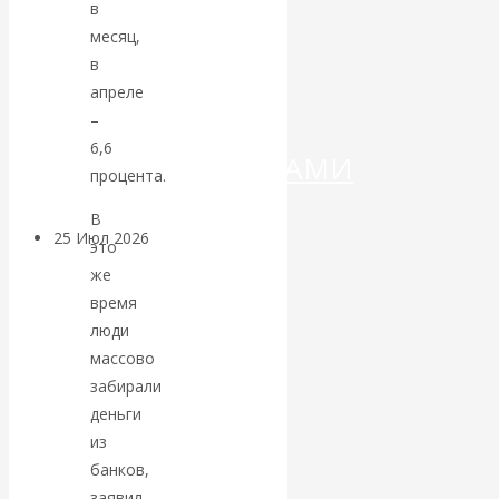
ДЕНЕГ»: КИТАЙ
в
месяц,
ВЕДЁТ БОРЬБУ
в
апреле
С
–
6,6
КРИПТОВАЛЮТАМИ
процента.
В
25 Июл 2026
Геополитика
это
же
Валентин
время
люди
КАтасонов.
массово
забирали
Может ли
деньги
из
Америка
банков,
заявил