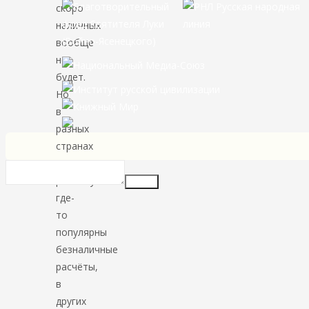
скоро
наличных
вообще
не
будет.
Но
в
разных
странах
по-
разному:
Insert
где-
то
популярны
безналичные
расчёты,
в
других