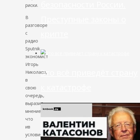
безопасности России.
риски.
Преступные законы о
В
разговоре
крипте
с
радио
Sputnik
экономист
Игорь
Это всё приведёт страну
Николаев,
в
к катастрофе
свою
очередь,
выразил
мнение,
что
ив
условиях