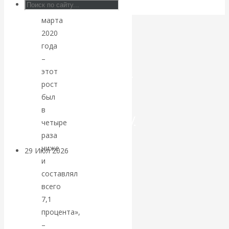
1
Искусственный
марта
2020
интеллект —
года
–
революционный
этот
рост
переход к
был
в
посткапитализму
четыре
раза
ниже
29 Июл 2026
Мировая
и
финансовая олигархия
составлял
всего
Валентин
7,1
процента»,
Катасонов.
–