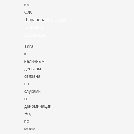
им.
С.Ф.
Шарапова
Валентин
Юрьевич
Катасонов
:
Тяга
к
наличным
деньгам
связана
со
слухами
о
деноминации.
Но,
по
моим