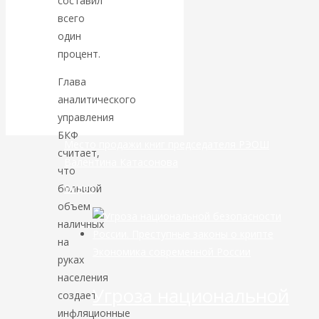
составил
всего
банковской
один
процент.
сфере России
Глава
уже начался
аналитического
управления
БКФ
Место продажи книг председателя РЭОШ
считает,
Валентина Катасонова
что
Видео
большой
объем
наличных
на
Экономика современной России
руках
населения
Угроза национальной
создает
инфляционные