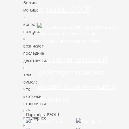
больше,
и развал СССР
меньше
–
вопрос
возникал
и
Мировая финансовая олигархия
возникает
последние
Это закон, который
десятилетия
в
действует помимо
том
смысле,
нашей воли и нашего
что
карточки
желания!
становятся
всё
Партнёры РЭОШ
популярнее,
и