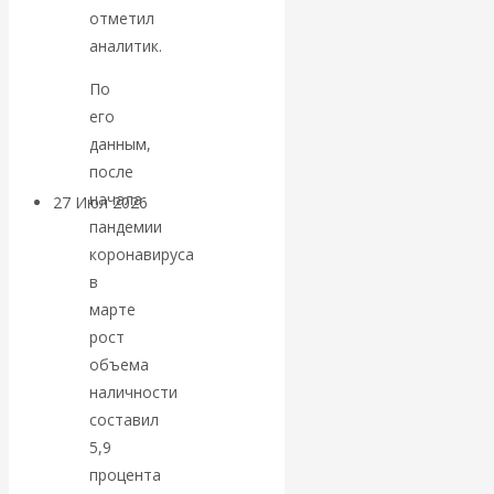
отметил
«Мировые
аналитик.
ростовщики»:
По
его
вчера и сегодня
данным,
после
начала
27 Июл 2026
Мировая
пандемии
валютная система
коронавируса
в
Валентин
марте
рост
КАтасонов.
объема
наличности
«МЕТОД
составил
ОТМЫВАНИЯ
5,9
процента