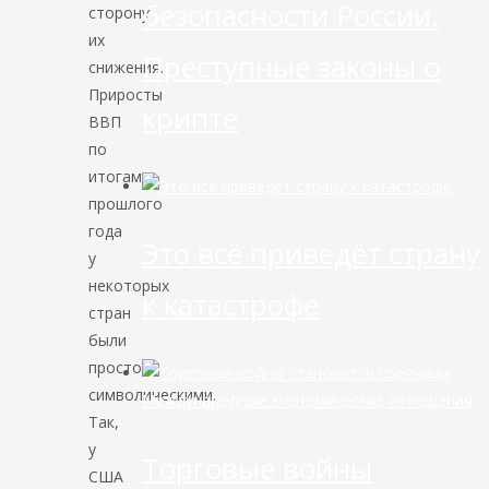
безопасности России.
сторону
их
Преступные законы о
снижения.
Приросты
крипте
ВВП
по
итогам
прошлого
года
Это всё приведёт страну
у
некоторых
к катастрофе
стран
были
просто
символическими.
Международные экономические отношения
Так,
у
Торговые войны
США