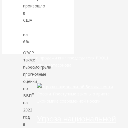
произошло
банковской
в
США
сфере России
–
на
уже начался
6%.
ОЭСР
Место продажи книг председателя РЭОШ
также
Валентина Катасонова
пересмотрела
прогнозные
Видео
оценки
по
ВВП
Экономика современной России
на
2022
Угроза национальной
год
в