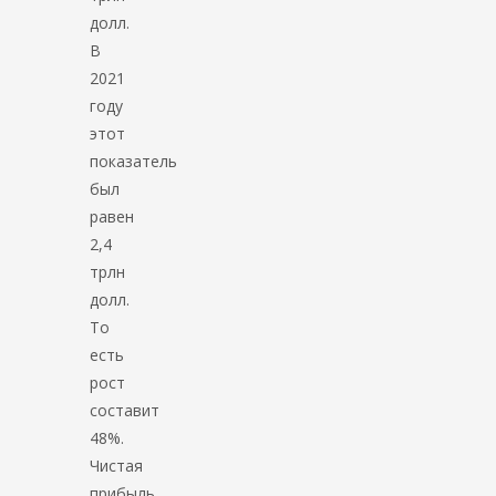
долл.
В
2021
году
этот
показатель
был
равен
2,4
трлн
долл.
То
есть
рост
составит
48%.
Чистая
прибыль