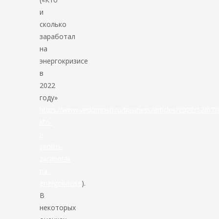
и
сколько
заработал
на
энергокризисе
в
2022
году»
https://www.vedomosti.ru/business/articles/2022/12/07
kto-
i-
skolko-
zarabotal-
na-
energokrizise
).
В
некоторых