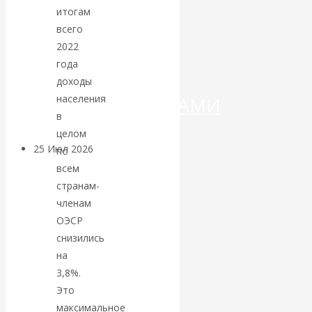
ДЕНЕГ»: КИТАЙ
итогам
всего
ВЕДЁТ БОРЬБУ
2022
года
С
доходы
населения
КРИПТОВАЛЮТАМИ
в
целом
25 Июл 2026
Геополитика
по
всем
странам-
Валентин
членам
КАтасонов.
ОЭСР
снизились
Может ли
на
3,8%.
Америка
Это
максимальное