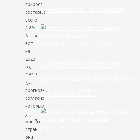
прирост
становятся горячими
составил
всего
1,8%.
А
вот
Экономика современной России
на
2023
Валентин Катасонов
год
ОЭСР
про теневую экономику
дает
и развал СССР
прогнозы,
согласно
которым
у
многих
Мировая финансовая олигархия
стран
они