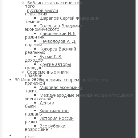
ВАлентин
Библиотека классической
того
русской мысли
невысоких
Катасонов.
Шарапов Сергей Федорович
темпов
Соловьев Владимир
Саммит НАТО в
экономического
Данилевский Н. Я.
развития,
Нечволодов А. Д.
Турции: Drang
падении
Кокорев Василий
реальных
Бутми Г. В.
nach Osten
доходов
Другие авторы
граждан.
Современные книги
Главной
30 Июл 2026
Банки
Экономика современной России
причиной
Мировая экономика
таких
Международные экономические отношения
Валентин
«негативов»
Деньги
были
Христианство
Катасонов. Кто
названы
История России
резко
определяет
Все рубрики…
возросшие
Авторы РЭОШ
цены