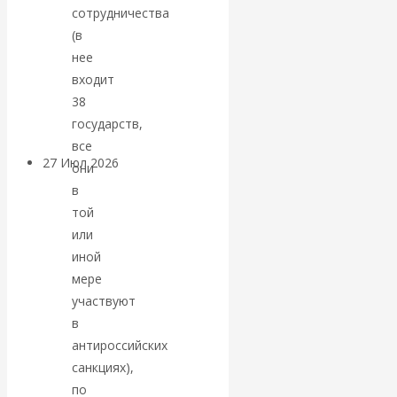
сотрудничества
«Мировые
(в
нее
ростовщики»:
входит
вчера и сегодня
38
государств,
все
27 Июл 2026
Мировая
они
валютная система
в
той
Валентин
или
иной
КАтасонов.
мере
участвуют
«МЕТОД
в
антироссийских
ОТМЫВАНИЯ
санкциях),
по