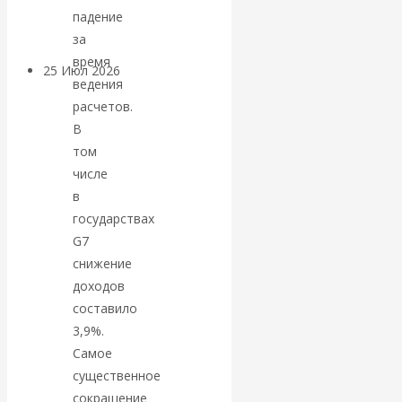
покинуть НАТО?
падение
за
время
25 Июл 2026
Комментарии,
ведения
интервью и беседы
расчетов.
В
«Об этом
том
числе
молчат»:
в
государствах
экономист
G7
снижение
Валентин
доходов
составило
Катасонов
3,9%.
считает, что
Самое
существенное
кризис в
сокращение