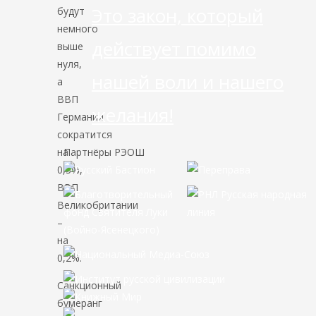
Это закон, который
будут
немного
действует помимо
выше
нуля,
нашей воли и нашего
а
ВВП
желания!
Германии
сократится
на
Партнёры РЭОШ
0,3%,
ВВП
Великобритании
–
на
0,2%.
Санкционный
бумеранг