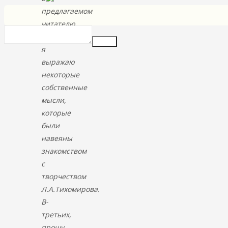
предлагаемом
читателю
тексте
Insert
я
выражаю
некоторые
собственные
мысли,
которые
были
навеяны
знакомством
с
творчеством
Л.А.Тихомирова.
В-
третьих,
прошу