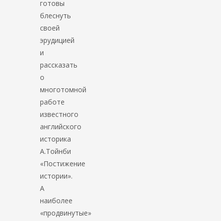
готовы
блеснуть
своей
эрудицией
и
рассказать
о
многотомной
работе
известного
английского
историка
А.Тойнби
«Постижение
истории».
А
наиболее
«продвинутые»