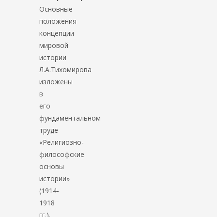
Основные
положения
концепции
мировой
истории
Л.А.Тихомирова
изложены
в
его
фундаментальном
труде
«Религиозно-
философские
основы
истории»
(1914-
1918
гг.).