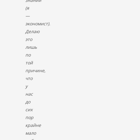
знаний
(я
—
экономист).
Делаю
это
лишь
по
той
причине,
что
у
нас
до
сих
пор
крайне
мало