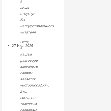
а
«Мировые
лишь
отпугнул
ростовщики»:
бы
неподготовленного
вчера и сегодня
читателя.
Итак,
27 Июл 2026
Мировая
в
валютная система
нашем
разговоре
Валентин
ключевым
словом
КАтасонов.
является
«историософия».
«МЕТОД
Это,
согласно
ОТМЫВАНИЯ
толковым
словарям,