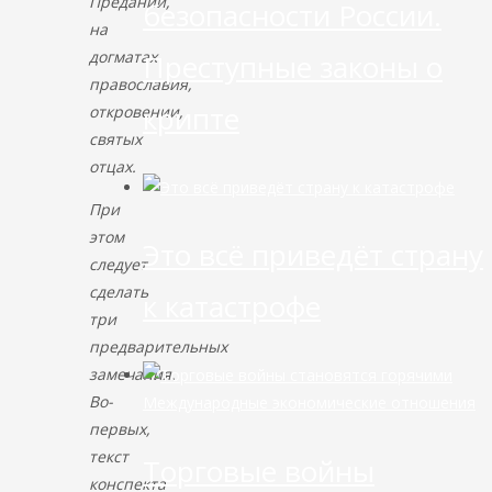
Предании,
безопасности России.
на
догматах
Преступные законы о
православия,
крипте
откровении,
святых
отцах.
При
этом
Это всё приведёт страну
следует
сделать
к катастрофе
три
предварительных
замечания.
Во-
Международные экономические отношения
первых,
текст
Торговые войны
конспекта