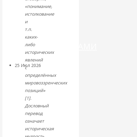
ДЕНЕГ»: КИТАЙ
«понимание,
истолкование
ВЕДЁТ БОРЬБУ
и
т.п.
С
каких-
КРИПТОВАЛЮТАМИ
либо
исторических
явлений
25 Июл 2026
Геополитика
с
определённых
Валентин
мировоззренческих
позиций»
КАтасонов.
[1].
Дословный
Может ли
перевод
означает
Америка
историческая
мудрость.