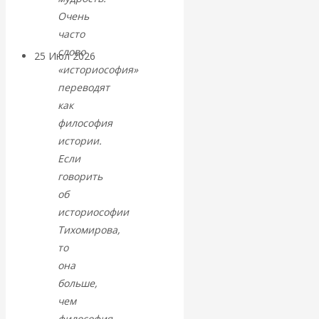
покинуть НАТО?
Очень
часто
слово
25 Июл 2026
Комментарии,
«историософия»
интервью и беседы
переводят
как
«Об этом
философия
истории.
молчат»:
Если
говорить
экономист
об
историософии
Валентин
Тихомирова,
Катасонов
то
она
считает, что
больше,
чем
кризис в
философия.