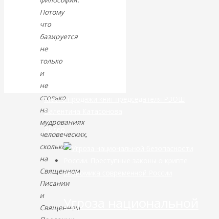
Потому
банковской
что
базируется
сфере России
не
только
уже начался
и
не
столько
Место продажи книг председателя РЭОШ
на
Валентина Катасонова
мудрованиях
Видео
человеческих,
сколько
на
Священном
Экономика современной России
Писании
и
Угроза национальной
Священном