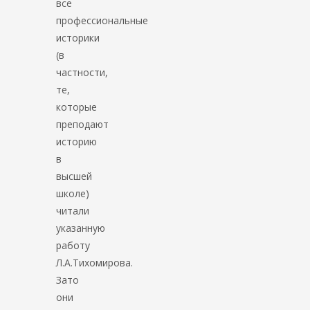
все
профессиональные
историки
(в
частности,
те,
которые
преподают
историю
в
высшей
школе)
читали
указанную
работу
Л.А.Тихомирова.
Зато
они