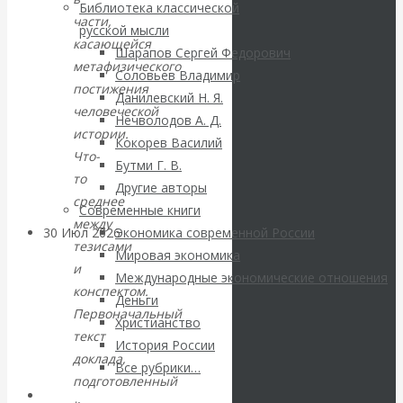
ВАлентин
Библиотека классической
части,
русской мысли
Катасонов.
касающейся
Шарапов Сергей Федорович
метафизического
Соловьев Владимир
Саммит НАТО в
постижения
Данилевский Н. Я.
человеческой
Нечволодов А. Д.
Турции: Drang
истории.
Кокорев Василий
Что-
Бутми Г. В.
nach Osten
то
Другие авторы
среднее
Современные книги
между
30 Июл 2026
Банки
Экономика современной России
тезисами
Мировая экономика
и
Международные экономические отношения
Валентин
конспектом.
Деньги
Первоначальный
Христианство
Катасонов. Кто
текст
История России
доклада,
определяет
Все рубрики…
подготовленный
Авторы РЭОШ