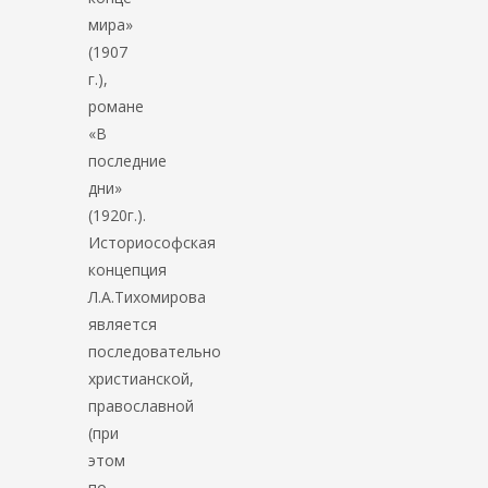
мира»
(1907
г.),
романе
«В
последние
дни»
(1920г.).
Историософская
концепция
Л.А.Тихомирова
является
последовательно
христианской,
православной
(при
этом
по