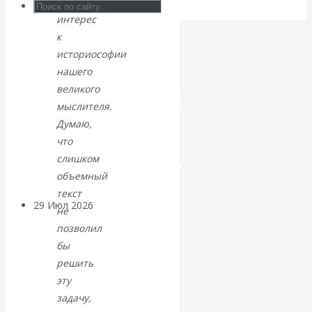
нем
интерес
Искусственный
к
историософии
интеллект —
нашего
великого
революционный
мыслителя.
переход к
Думаю,
что
посткапитализму
слишком
объемный
текст
29 Июл 2026
Мировая
не
финансовая олигархия
позволил
бы
Валентин
решить
эту
Катасонов.
задачу,