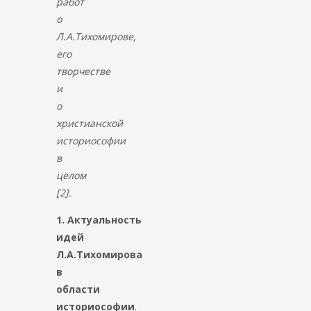
работ
о
Л.А.Тихомирове,
его
творчестве
и
о
христианской
историософии
в
целом
[2].
1.
Актуальность
идей
Л.А.Тихомирова
в
области
историософии
.