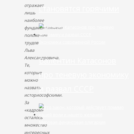
отражает
становятся горячими
лишь
наиболее
фундаментальные
положения
Экономика современной России
трудов
Льва
Александровича.
Валентин Катасонов
Те,
про теневую экономику
которые
можно
и развал СССР
назвать
историософскими.
За
«кадром»
осталось
Мировая финансовая олигархия
множество
интересных