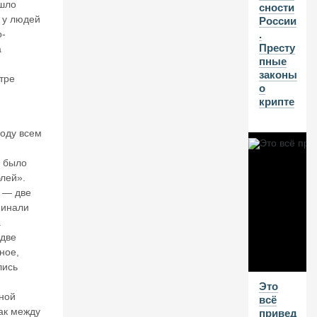
н
ошло
сности
о
ь у людей
России
в.
о-
.
И
Престу
а
н
пные
в
законы
тре
ес
о
ти
крипте
ц
и
году всем
о
н
м было
н
лей».
ы
й
 — две
к
минали
р
.
из
 две
и
ное,
с
лись
в
Это
Р
ной
всё
о
ак между
привед
сс