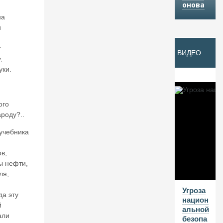
онова
Й
на
и
07
т
ВИДЕО
А
,
В
уки.
Г
20
ого
26
ароду?..
В
а
учебника
л
е
в,
нт
ы нефти,
и
ля,
н
…
К
Угроза
да эту
ат
национ
й
ас
альной
али
о
безопа