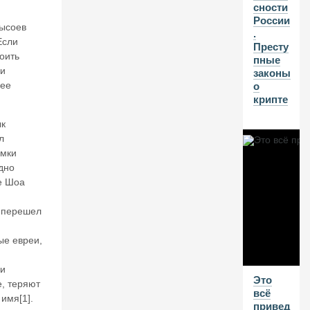
н
сности
о
России
ысоев
в.
.
Если
Д
Престу
оить
ж
пные
и
ки
законы
н
 ее
о
н
крипте
в
ы
ык
р
л
в
омки
а
удно
л
е Шоа
с
я
н перешел
из
б
ые евреи,
ут
ы
л
и
Это
к
е, теряют
всё
и.
имя[1].
привед
П