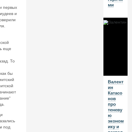
в
ми
а
и первых
л
 иудеев и
и
поверили
о
ля.
б
уз
д
ской
ат
ь еще
ь
го
зад. То
н
ку
как бы
И
И
митский
Валент
митской
ин
начинают
Катасо
10
ание“
нов
А
про
да.
теневу
В
ди
ю
Г
казались
эконом
20
ику и
и под