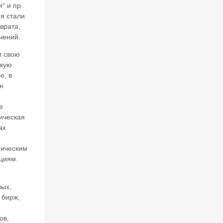
“ и пр.
»:
в
ня стали
ч
врата,
е
чений.
р
а
и свою
и
кую
се
е, в
го
н
д
“
н
е
я
ическая
ах
27
ическим
И
циям.
Ю
Л
ых,
20
 бирж,
26
В
ов,