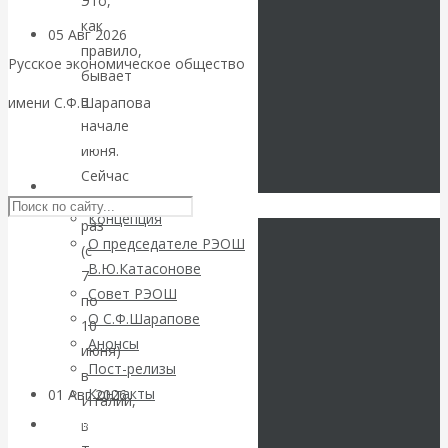
Это,
как
05 Авг 2026
Деньги
правило,
Русское экономическое общество
бывает
Валентин
в
имени С.Ф.Шарапова
начале
Катасонов. Еще
Skip to content
июня.
Сейчас
раз на тему
РЭОШ
как
Концепция
раз
блокировки
О председателе РЭОШ
(с
В.Ю.Катасонове
7
банковских
Совет РЭОШ
по
О С.Ф.Шарапове
счетов
10
Анонсы
июня)
Пост-релизы
в
Контакты
01 Авг 2026
Геополитика
Италии,
Библиотека
в