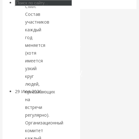
СМИ.
Искусственный
Состав
участников
интеллект —
каждый
год
революционный
меняется
(хотя
переход к
имеется
узкий
посткапитализму
круг
людей,
29 Июл 2026
Мировая
приезжающих
финансовая олигархия
на
встречи
регулярно).
Валентин
Организационный
Катасонов.
комитет
каждый