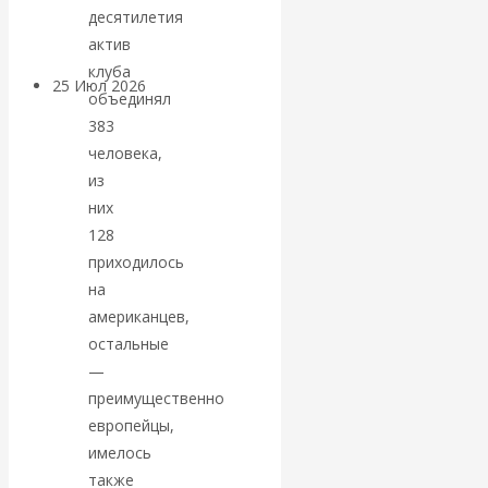
покинуть НАТО?
десятилетия
актив
клуба
25 Июл 2026
Комментарии,
объединял
интервью и беседы
383
человека,
«Об этом
из
них
молчат»:
128
приходилось
экономист
на
американцев,
Валентин
остальные
—
Катасонов
преимущественно
европейцы,
считает, что
имелось
кризис в
также