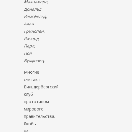
Макнамара,
Дональд
Рамсфельд,
Алан
Гринспен,
Ричард
Перл,
Пол
Вулфовиц
.
Многие
считают
Бильдербергский
клуб
прототипом
мирового
правительства.
Якобы
на