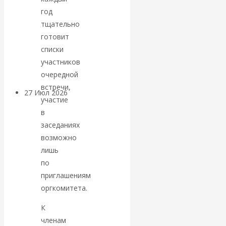
«Мировые
год
тщательно
ростовщики»:
готовит
списки
вчера и сегодня
участников
очередной
встречи,
27 Июл 2026
Мировая
участие
валютная система
в
заседаниях
Валентин
возможно
лишь
КАтасонов.
по
приглашениям
«МЕТОД
оргкомитета.
ОТМЫВАНИЯ
К
членам