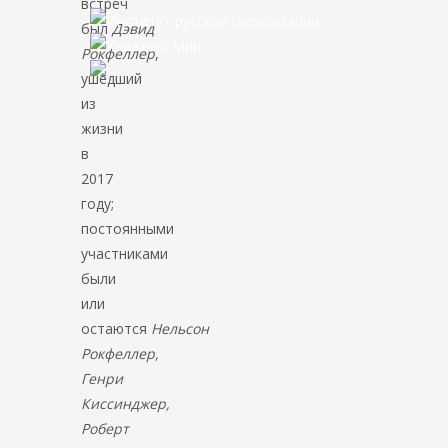
встреч
был
Дэвид
Рокфеллер
,
ушедший
из
жизни
в
2017
году;
постоянными
участниками
были
или
остаются
Нельсон
Рокфеллер,
Генри
Киссинджер,
Роберт