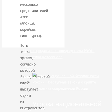
несколько
банковской
представителей
Азии
сфере России
(японцы,
корейцы,
уже начался
сингапурцы).
Есть
Место продажи книг председателя РЭОШ
точка
Валентина Катасонова
зрения,
согласно
Видео
которой
Бильдербергский
клуб
Экономика современной России
выступает
одним
Угроза национальной
из
инструментов,