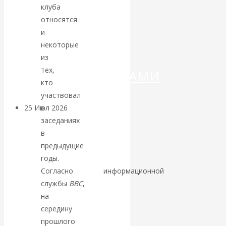
ДЕНЕГ»: КИТАЙ
клуба
относятся
ВЕДЁТ БОРЬБУ
и
некоторые
С
из
тех,
КРИПТОВАЛЮТАМИ
кто
участвовал
в
25 Июл 2026
Геополитика
заседаниях
в
Валентин
предыдущие
годы.
КАтасонов.
Согласно
данным
информационной
Может ли
службы
ВВС
,
на
Америка
середину
прошлого