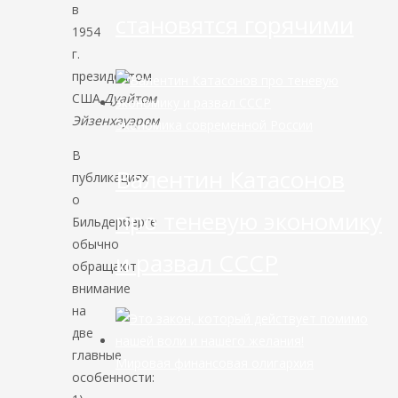
в
становятся горячими
1954
г.
президентом
США
Дуайтом
Эйзенхауэром
.
Экономика современной России
В
Валентин Катасонов
публикациях
о
про теневую экономику
Бильдерберге
обычно
и развал СССР
обращают
внимание
на
две
главные
Мировая финансовая олигархия
особенности: