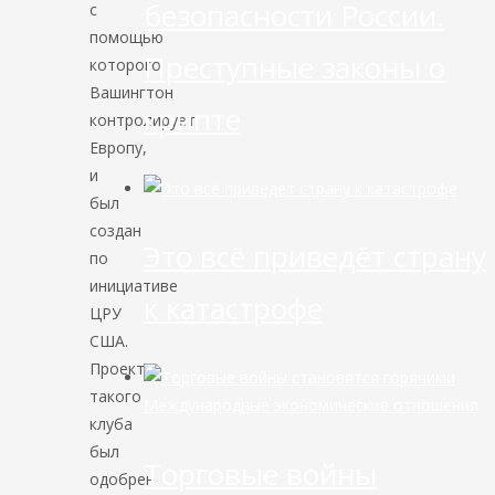
безопасности России.
с
помощью
Преступные законы о
которого
Вашингтон
крипте
контролирует
Европу,
и
был
создан
Это всё приведёт страну
по
инициативе
к катастрофе
ЦРУ
США.
Проект
такого
Международные экономические отношения
клуба
был
Торговые войны
одобрен