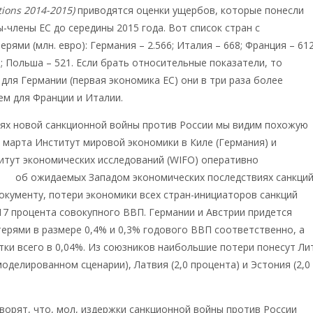
ions 2014-2015)
приводятся оценки ущербов, которые понесли
-члены ЕС до середины 2015 года. Вот список стран с
ями (млн. евро): Германия – 2.566; Италия – 668; Франция – 612
; Польша – 521. Если брать относительные показатели, то
 для Германии (первая экономика ЕС) они в три раза более
ем для Франции и Италии.
иях новой санкционной войны против России мы видим похожую
е марта Институт мировой экономики в Киле (Германия) и
итут экономических исследований (WIFO) оперативно
лад
об ожидаемых Западом экономических последствиях санкций
окументу, потери экономики всех стран-инициаторов санкций
17 процента совокупного ВВП. Германии и Австрии придется
терями в размере 0,4% и 0,3% годового ВВП соответственно, а
ки всего в 0,04%. Из союзников наибольшие потери понесут Ли
моделированном сценарии), Латвия (2,0 процента) и Эстония (2,0
орят, что, мол, издержки санкционной войны против России