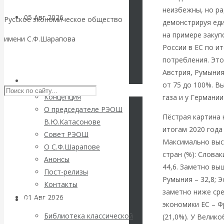
неизбежны, но ра
05 Авг 2026
Деньги
Русское экономическое общество
демонстрируя еди
на примере закуп
имени С.Ф.Шарапова
Валентин
России в ЕС по и
Skip to content
потребления. Это 
Катасонов. Еще
Австрия, Румыния
РЭОШ
от 75 до 100%. В
раз на тему
Концепция
газа и у Германии
О председателе РЭОШ
блокировки
Пёстрая картина 
В.Ю.Катасонове
итогам 2020 года
Совет РЭОШ
банковских
Максимально выс
О С.Ф.Шарапове
стран (%): Словак
Анонсы
счетов
44,6. Заметно выш
Пост-релизы
Румыния – 32,8; Эс
Контакты
заметно ниже сре
01 Авг 2026
Геополитика
Библиотека
экономики ЕС – Ф
Библиотека классической
(21,0%). У Велик