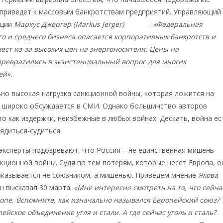
 приведет к массовым банкротствам предприятий. Управляющий
ации
Маркус Джергер (Markus Jerger)
заявил
:
«Федеральная
о и среднего бизнеса опасается корпоративных банкротств и
ест из-за высоких цен на энергоносители. Цены на
превратились в экзистенциальный вопрос для многих
ей».
о высокая нагрузка санкционной войны, которая ложится на
о широко обсуждается в СМИ. Однако большинство авторов
о как издержки, неизбежные в любых войнах. Дескать, война ес
рядиться-судиться.
эксперты подозревают, что Россия – не единственная мишень
кционной войны. Судя по тем потерям, которые несет Европа, о
оказывается не союзником, а мишенью. Приведём мнение
Якова
он высказал 30 марта:
«Мне интересно смотреть на то, что сейча
опе. Вспомните, как изначально назывался Европейский союз?
ейское объединение угля и стали. А где сейчас уголь и сталь?