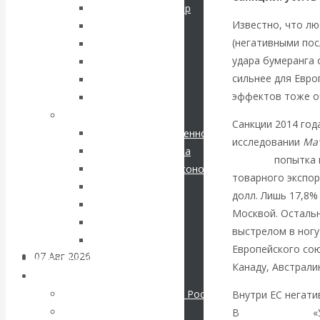
кризис в России.
Соловьев Владимир
Известно, что л
Данилевский Н. Я.
Проедаем
(негативными пос
Нечволодов А. Д.
удара бумеранга 
Кокорев Василий
основной
сильнее для Евро
Бутми Г. В.
эффектов тоже о
Другие авторы
капитал, но
Современные книги
Санкции 2014 год
Экономика современной России
строим
исследовании
Мат
Мировая экономика
сделана
попытка 
Международные экономические отношения
грандиозные
товарного экспор
Деньги
долл. Лишь 17,8%
Христианство
планы
Москвой. Осталь
История России
выстрелом в ногу»
Все рубрики…
Европейского сою
07 Авг 2026
Постижение
Авторы РЭОШ
Канаду, Австрали
истории
Архив статей
Экономика современной России
Внутри ЕС негати
Мировая экономика
ВАлентин
В
исследовании
«