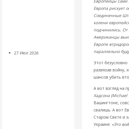
Европейцы сами в
«Мировые
Европа рискует ос
Соединенные Штат
ростовщики»:
колени европейс
подчинились. От
вчера и сегодня
Американцы выиг
Европе втридоро
параллельно буд
27 Июл 2026
Мировая
валютная система
Этот безусловно 
развязав войну, х
Валентин
шансов убить вто
А вот взгляд на 
КАтасонов.
Хадсона (Michael
«МЕТОД
Вашингтоне, совс
свалишь. А вот Е
ОТМЫВАНИЯ
Старом Свете и з
Украине:
«Это вой