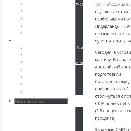
Международные экономические отношения
EU — Russia Sanct
КАтасонов. К
Деньги
отдельные страны
Христианство
наибольшими потер
112-летию
История России
Нидерланды – 591
Все статьи
оказывается, что
начала Первой
Архив Видео
чувствительны, ч
Экономика современной России
мировой войны:
Сегодня, в услов
Мировая экономика
картину. В начал
Международные экономические отношения
вместо победы
Австрийский инст
Деньги
подготовили
док
Христианство
Россия
Согласно этому д
История России
оцениваются в 0,
Все видео
получила
столкнуться с по
США понесут убыт
«похабный»
(2,5 процента в с
процента).
Брестский мир
Западные СМИ гов