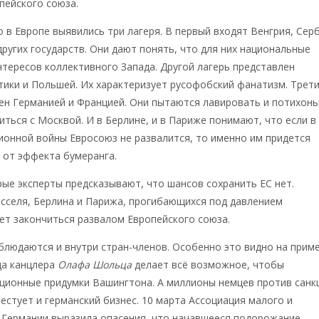
пейского союза.
 в Европе выявились три лагеря. В первый входят Венгрия, Сер
 других государств. Они дают понять, что для них национальные
тересов коллективного Запада. Другой лагерь представлен
ики и Польшей. Их характеризует русофобский фанатизм. Трет
ен Германией и Францией. Они пытаются лавировать и потихонь
иться с Москвой. И в Берлине, и в Париже понимают, что если в
ионной войны Евросоюз не развалится, то именно им придется
 от эффекта бумеранга.
ые эксперты предсказывают, что шансов сохранить ЕС нет.
сселя, Берлина и Парижа, прогибающихся под давлением
ет закончиться развалом Европейского союза.
блюдаются и внутри стран-членов. Особенно это видно на прим
да канцлера
Олафа Шольца
делает всё возможное, чтобы
ционные придумки Вашингтона. А миллионы немцев против санк
естует и германский бизнес. 10 марта Ассоциация малого и
 Германии выразила опасения, что начавшееся подорожание