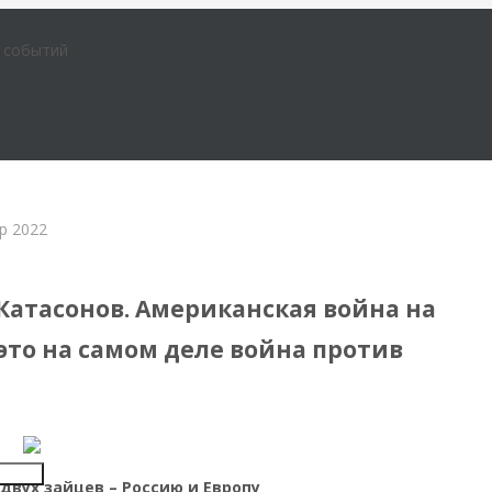
е событий
р 2022
Катасонов. Американская война на
это на самом деле война против
Insert
двух зайцев – Россию и Европу