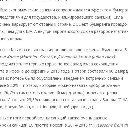
юбые экономические санкции сопровождаются эффектом бумера
ледствиями для государства, инициировавшего санкции). Сила
очень варьирует от страны к стране. Эффект бумеранга гораздо
пы, чем для США. А внутри Европейского союза разброс негатив
чень велик.
а («за Крым») сильно варьировали по силе эффекта бумеранга. В
ье Крозе (Matthieu Crozet)
и
Джулиана Хинца (Julian Hinz)
была
подсчитать потери, которые понес Запад из-за сокращения
та в Россию до середины 2015 года. Потери составили 60,2 млрд
 этих потерь были обусловлены введением встречных санкций
ные 82,2% – потери, которые можно назвать «добровольным
. 76,7% этих потерь (более 46 млрд. долл.) понесли страны
за. И только 23,3% пришлось на остальные страны Запада (США
ю, Новую Зеландию, Швецию, Швейцарию и др.).
вные итоги первой волны санкций также очень разные.
Уроки санкций ЕС против России в 2014-2015 гг.»
(Lessons from t