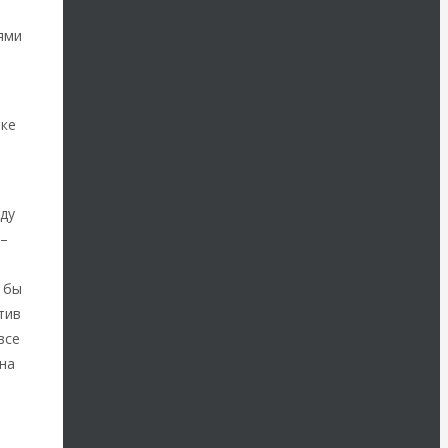
ями
нке
ду
 –
 бы
тив
все
 на