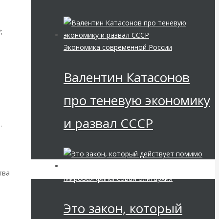
;
Экономика современной России
Валентин Катасонов
про теневую экономику
и развал СССР
.
тва
Мировая финансовая олигархия
Это закон, который