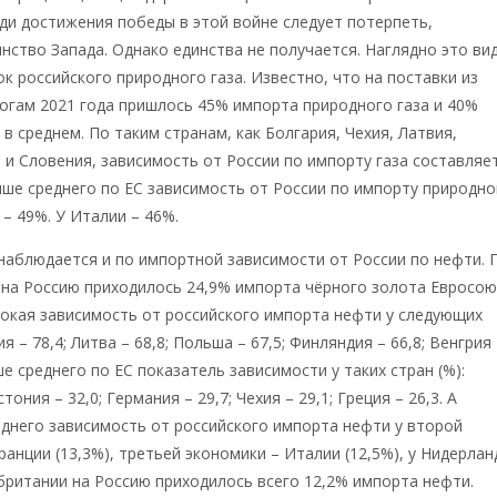
ди достижения победы в этой войне следует потерпеть,
нство Запада. Однако единства не получается. Наглядно это ви
ок российского природного газа. Известно, что на поставки из
тогам 2021 года пришлось 45% импорта природного газа и 40%
в среднем. По таким странам, как Болгария, Чехия, Латвия,
 и Словения, зависимость от России по импорту газа составляе
ыше среднего по ЕС зависимость от России по импорту природно
 – 49%. У Италии – 46%.
наблюдается и по импортной зависимости от России по нефти. 
 на Россию приходилось 24,9% импорта чёрного золота Евросою
окая зависимость от российского импорта нефти у следующих
ия – 78,4; Литва – 68,8; Польша – 67,5; Финляндия – 66,8; Венгрия
е среднего по ЕС показатель зависимости у таких стран (%):
тония – 32,0; Германия – 29,7; Чехия – 29,1; Греция – 26,3. А
днего зависимость от российского импорта нефти у второй
ранции (13,3%), третьей экономики – Италии (12,5%), у Нидерла
обритании на Россию приходилось всего 12,2% импорта нефти.