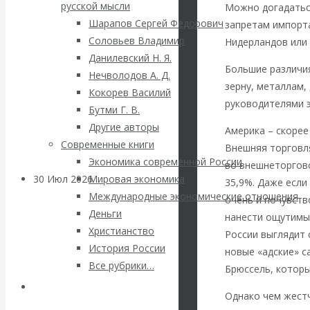
ВАлентин
русской мысли
Можно догадаться
Шарапов Сергей Федорович
запретам импорта
Катасонов.
Соловьев Владимир
Нидерландов или 
Данилевский Н. Я.
Саммит НАТО в
Большие различия
Нечволодов А. Д.
зерну, металлам,
Кокорев Василий
Турции: Drang
руководителями э
Бутми Г. В.
Другие авторы
nach Osten
Америка – скорее
Современные книги
Внешняя торговл
Экономика современной России
во внешнеторгово
30 Июл 2026
Банки
Мировая экономика
35,9%. Даже если
Международные экономические отношения
очень и почувств
Деньги
Валентин
нанести ощутимы
Христианство
России выглядит 
История России
Катасонов. Кто
новые «адские» с
Все рубрики…
Брюссель, которы
определяет
Авторы РЭОШ
Однако чем жест