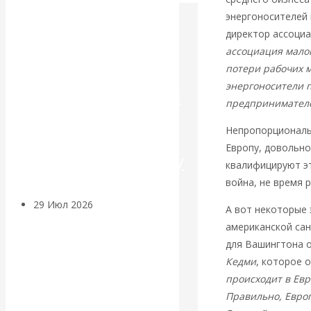
энергоносителей
Искусственный
директор ассоци
ассоциация малог
интеллект —
потери рабочих м
энергоносители 
революционный
предпринимател
переход к
Непропорциональн
Европу, довольн
посткапитализму
квалифицируют эт
война, не время 
29 Июл 2026
Мировая
А вот некоторые 
финансовая олигархия
американской сан
для Вашингтона 
Валентин
Кедми
, которое 
происходит в Евр
Катасонов.
Правильно, Европ