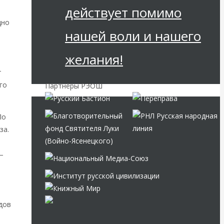
действует помимо
дно
нашей воли и нашего
желания!
т
го
Партнёры РЭОШ
По
за.
 –
ндов