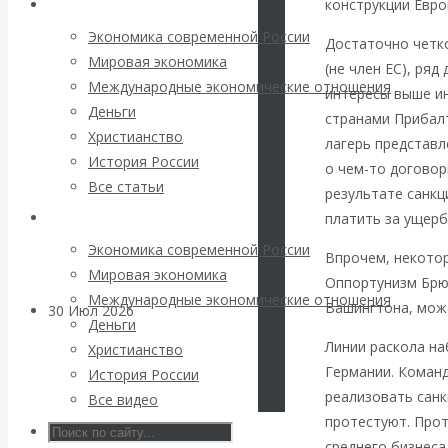
конструкции Евро
Архив статей
погоду на
Экономика современной России
Достаточно четко
финансовых
Мировая экономика
(не член ЕС), ряд
Международные экономические отношения
интересы выше ин
рынках?
Деньги
странами Прибалт
Христианство
лагерь представл
Минфины хотят
История России
о чем-то договор
Все статьи
быть главнее
результате санкц
Архив Видео
платить за ущерб
Центробанков?
Экономика современной России
Впрочем, некотор
Мировая экономика
Оппортунизм Брю
Международные экономические отношения
Вашингтона, мож
30 Июл 2026
Цифровая
Деньги
экономика
Линии раскола на
Христианство
Германии. Коман
История России
Валентин
реализовать санк
Все видео
протестуют. Прот
Катасонов.
среднего бизнеса