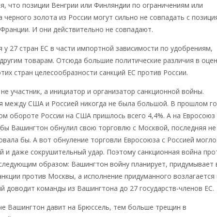
, что позиции Венгрии или Финляндии по ограничениям или
 черного золота из России могут сильно не совпадать с позици
Франции. И они действительно не совпадают.
 у 27 стран ЕС в части импортной зависимости по удобрениям,
 другим товарам. Отсюда большие политические различия в оце
тих стран целесообразности санкций ЕС против России.
 не участник, а инициатор и организатор санкционной войны.
я между США и Россией никогда не была большой. В прошлом го
м обороте России на США пришлось всего 4,4%. А на Евросоюз
 бы Вашингтон обнулил свою торговлю с Москвой, последняя не
овала бы. А вот обнуление торговли Евросоюза с Россией могло
й и даже сокрушительный удар. Поэтому санкционная война про
следующим образом: Вашингтон войну планирует, придумывает 
анкции против Москвы, а исполнение придуманного возлагается
й доводит команды из Вашингтона до 27 государств-членов ЕС.
че Вашингтон давит на Брюссель, тем больше трещин в