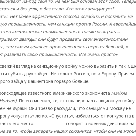
ыбивают из-под себя то, на чем был основан этот союз. Тепер
таться и без угля, и без стали. Кто этому аплодирует?
ы. Нет более эффективного способа ослабить и поставить на
кую промышленность, чем санкции против России. А европейц
 этого американская промышленность только выиграет…
рывают дважды: они будут продавать свои энергоносители
га, тем самым делая ее промышленность нерентабельной, и
ут развивать свою промышленность. Всё очень просто»
.
свежий взгляд на санкционную войну можно выразить и так: СШ
отят убить двух зайцев. Не только Россию, но и Европу. Причем
рого зайца у Вашингтона гораздо больше.
происходящее известного американского экономиста
Майкла
 Hudson).
По его мнению, те, кто планировал санкционную войну 
ем не дураки. Они трезво рассудили, что санкциями Москву не
вропу «опустить» легко. «Опустить», избавиться от конкурента в
анять его место.
Майкл Хадсон
говорит о военных действиях на
на за то, чтобы запереть наших союзников, чтобы они не могли