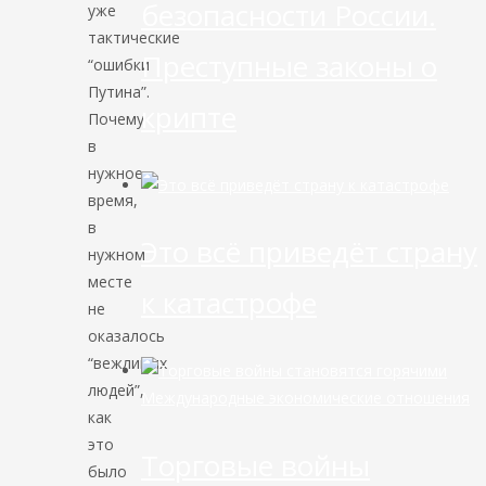
безопасности России.
уже
тактические
Преступные законы о
“ошибки
Путина”.
крипте
Почему
в
нужное
время,
в
Это всё приведёт страну
нужном
месте
к катастрофе
не
оказалось
“вежливых
людей”,
Международные экономические отношения
как
это
Торговые войны
было