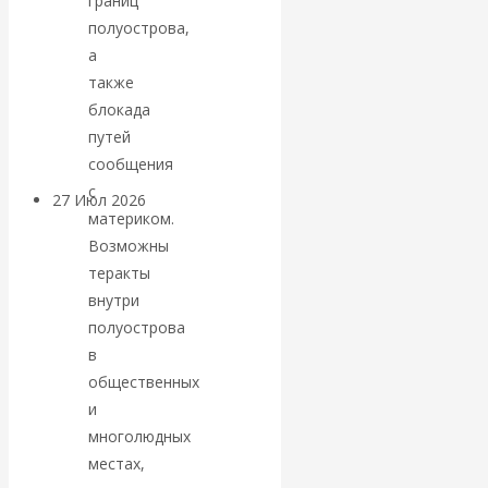
границ
«Мировые
полуострова,
а
ростовщики»:
также
блокада
вчера и сегодня
путей
сообщения
с
27 Июл 2026
Мировая
материком.
валютная система
Возможны
теракты
Валентин
внутри
полуострова
КАтасонов.
в
общественных
«МЕТОД
и
многолюдных
ОТМЫВАНИЯ
местах,