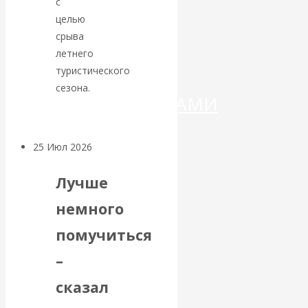
ДЕНЕГ»: КИТАЙ
с
целью
ВЕДЁТ БОРЬБУ
срыва
летнего
С
туристического
сезона.
КРИПТОВАЛЮТАМИ
25 Июл 2026
Геополитика
Лучше
Валентин
немного
КАтасонов.
помучиться
Может ли
–
Америка
сказал