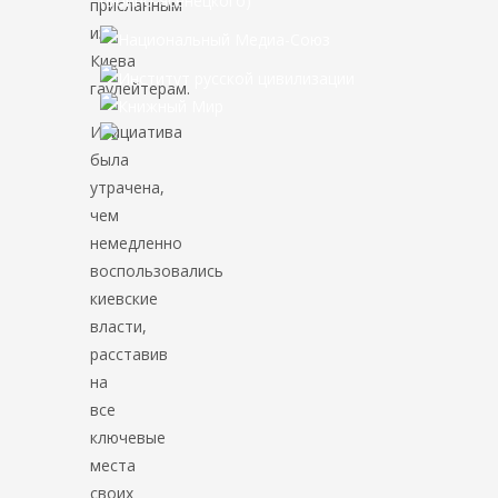
присланным
из
Киева
гаулейтерам.
Инициатива
была
утрачена,
чем
немедленно
воспользовались
киевские
власти,
расставив
на
все
ключевые
места
своих