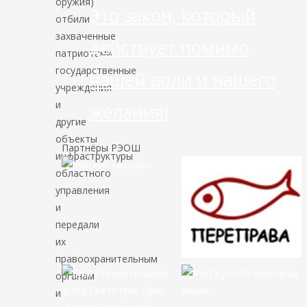
оружия)
Это закон, который
отбили
захваченные
действует помимо
патриотами
государственные
нашей воли и нашего
учреждения
и
желания!
другие
объекты
Партнёры РЭОШ
инфраструктуры
областного
управления
и
передали
их
правоохранительным
органам
и