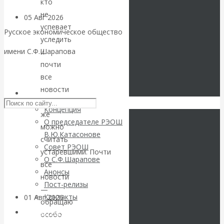
кто
не
05 Авг 2026
Деньги
успевает
Русское экономическое общество
уследить
Валентин
имени С.Ф.Шарапова
и
почти
Катасонов. Еще
Skip to content
все
новости
раз на тему
РЭОШ
сразу
Концепция
же
блокировки
О председателе РЭОШ
можно
В.Ю.Катасонове
банковских
считать
Совет РЭОШ
устаревшими. Почти
О С.Ф.Шарапове
счетов
все
Анонсы
новости
Пост-релизы
—
Контакты
01 Авг 2026
Геополитика
обращаю
Библиотека
особо