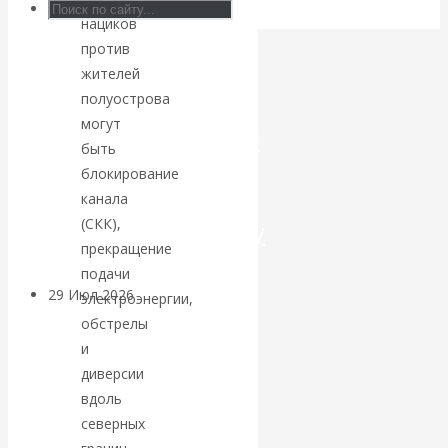
нациков
Искусственный
против
жителей
интеллект —
полуострова
могут
революционный
быть
блокирование
переход к
канала
посткапитализму
(СКК),
прекращение
подачи
29 Июл 2026
Мировая
электроэнергии,
финансовая олигархия
обстрелы
и
Валентин
диверсии
вдоль
Катасонов.
северных