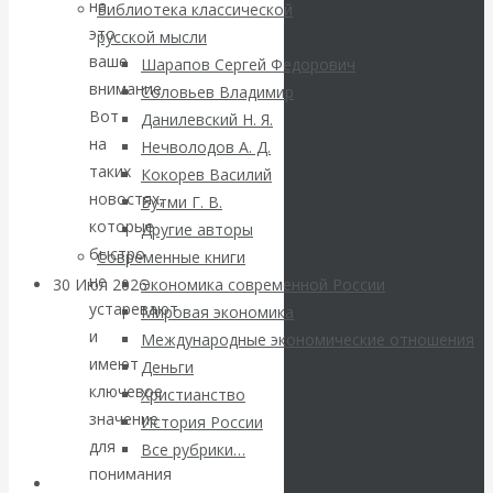
ВАлентин
на
Библиотека классической
это
русской мысли
Катасонов.
ваше
Шарапов Сергей Федорович
внимание.
Соловьев Владимир
Саммит НАТО в
Вот
Данилевский Н. Я.
на
Нечволодов А. Д.
Турции: Drang
таких
Кокорев Василий
новостях,
Бутми Г. В.
nach Osten
которые
Другие авторы
быстро
Современные книги
не
30 Июл 2026
Банки
Экономика современной России
устаревают
Мировая экономика
и
Международные экономические отношения
Валентин
имеют
Деньги
ключевое
Христианство
Катасонов. Кто
значение
История России
для
определяет
Все рубрики…
понимания
Авторы РЭОШ