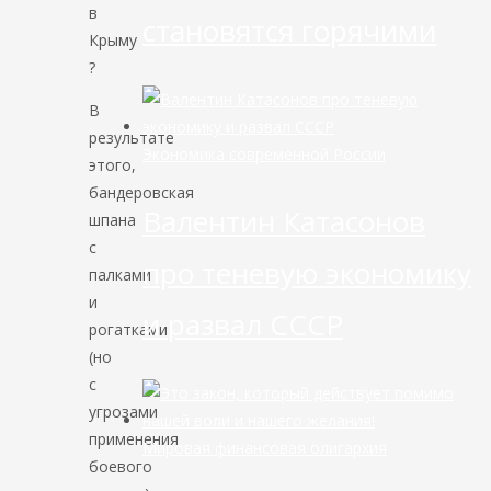
в
становятся горячими
Крыму
?
В
результате
Экономика современной России
этого,
бандеровская
Валентин Катасонов
шпана
с
про теневую экономику
палками
и
и развал СССР
рогатками
(но
с
угрозами
применения
Мировая финансовая олигархия
боевого