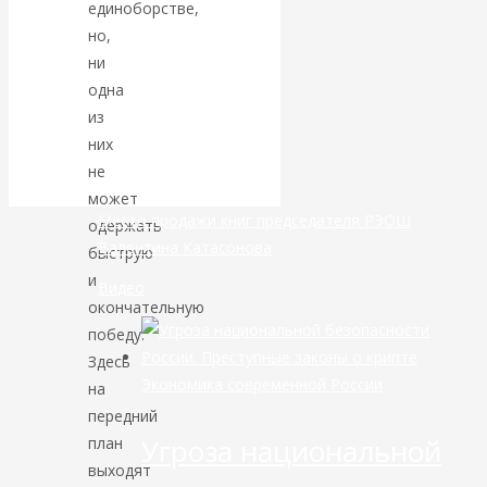
единоборстве,
но,
банковской
ни
одна
сфере России
из
уже начался
них
не
может
Место продажи книг председателя РЭОШ
одержать
Валентина Катасонова
быструю
и
Видео
окончательную
победу.
Здесь
Экономика современной России
на
передний
Угроза национальной
план
выходят