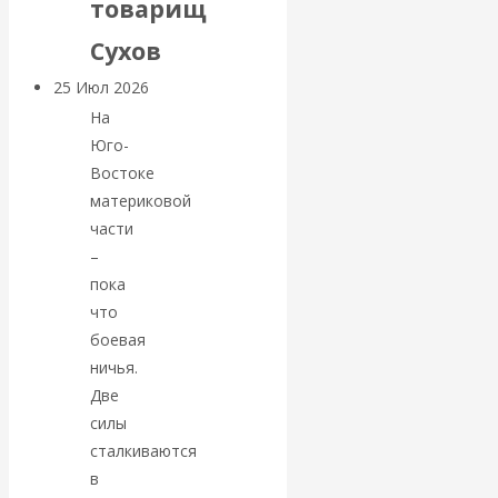
товарищ
покинуть НАТО?
Сухов
25 Июл 2026
Комментарии,
интервью и беседы
На
Юго-
Востоке
«Об этом
материковой
молчат»:
части
–
экономист
пока
что
Валентин
боевая
ничья.
Катасонов
Две
силы
считает, что
сталкиваются
в
кризис в