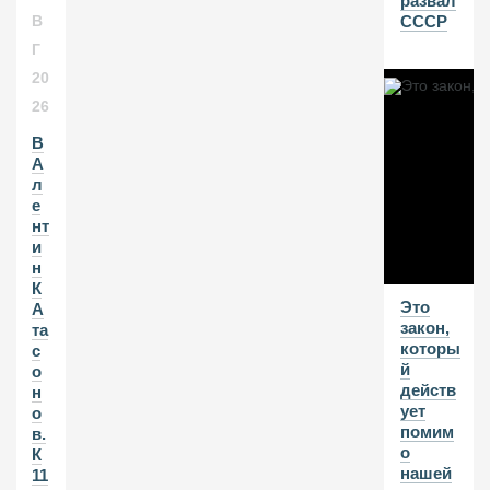
развал
СССР
В
Г
20
26
В
А
л
е
нт
и
н
К
Это
А
закон,
та
которы
с
й
о
действ
н
ует
о
помим
в.
о
К
нашей
11