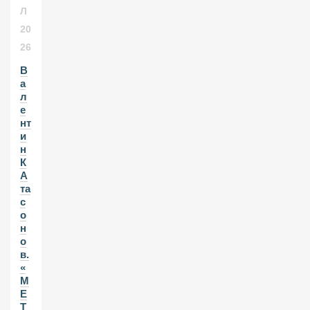
Л
20
26
В
а
л
е
нт
и
н
К
А
та
с
о
н
о
в.
«
М
Е
Т