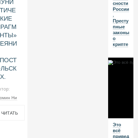
МУНИ
н
сности
о
России
ТИЧЕ
в.
.
КИЕ
И
Престу
н
РАГМ
пные
в
законы
НТЫ»
ес
о
ДЕЯНИ
ти
крипте
ц
Й
и
ПОСТ
о
н
ЛЬСК
н
Х.
ы
й
втор:
к
р
омин Николай Владимирович
из
и
с
ЧИТАТЬ
в
Это
Р
ДАЛЬШЕ
всё
о
привед
сс