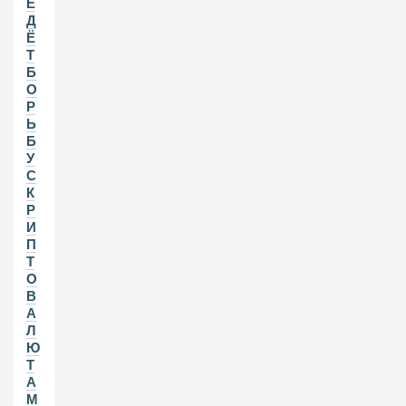
Е
Д
Ё
Т
Б
О
Р
Ь
Б
У
С
К
Р
И
П
Т
О
В
А
Л
Ю
Т
А
М