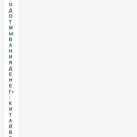
О
Д
О
Т
М
Ы
В
А
Н
И
Я
Д
Е
Н
Е
Г»
:
К
И
Т
А
Й
В