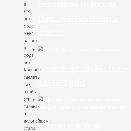
безопасности России.
а
это
Преступные законы о
нет,
сюда
крипте
меня
влечет,
а
сюда
нет.
Это всё приведёт страну
Конечно,
сделать
к катастрофе
так,
чтобы
эти
таланты
Международные экономические отношения
в
дальнейшем
Торговые войны
стали