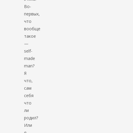
Во-
первых,
что
вообще
такое
—
self-
made
man?
Я
что,
сам
себя
что
ли
родил?
Или
я