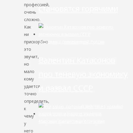
профессией,
становятся горячими
очень
сложно.
Как
ни
Экономика современной России
прискорбно
это
звучит,
Валентин Катасонов
но
мало
про теневую экономику
кому
и развал СССР
удается
точно
определить,
к
чему
Мировая финансовая олигархия
у
него