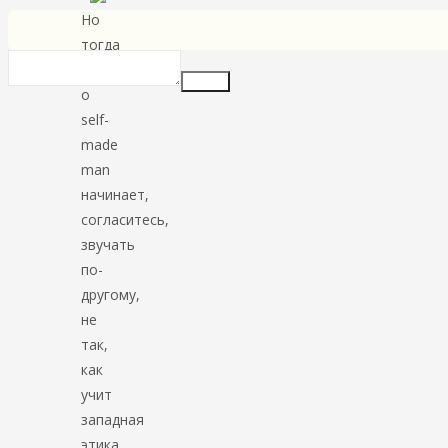
Но
тогда
вопрос
Insert
о
self-
made
man
начинает,
согласитесь,
звучать
по-
другому,
не
так,
как
учит
западная
этика.