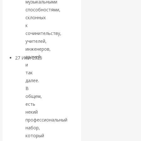
музыкальными
«Мировые
способностями,
склонных
ростовщики»:
к
сочинительству,
вчера и сегодня
учителей,
инженеров,
врачей
27 Июл 2026
Мировая
и
валютная система
так
далее.
Валентин
В
общем,
КАтасонов.
есть
некий
«МЕТОД
профессиональный
ОТМЫВАНИЯ
набор,
который