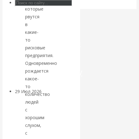
предприимчивых,
которые
Искусственный
рвутся
в
интеллект —
какие-
то
революционный
рисковые
переход к
предприятия.
Одновременно
посткапитализму
рождается
какое-
то
29 Июл 2026
Мировая
количество
финансовая олигархия
людей
с
Валентин
хорошим
слухом,
Катасонов.
с