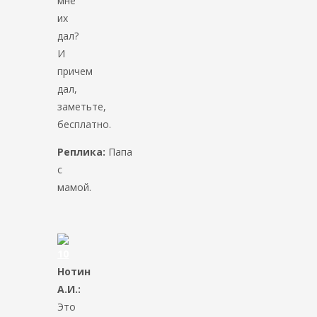
мне
их
дал?
И
причем
дал,
заметьте,
бесплатно.
Реплика:
Папа
с
мамой.
Нотин
А.И.:
Это