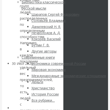
ВАлентин
Библиотека классической
групп
русской мысли
Катасонов.
людей,
Шарапов Сергей Федорович
распределенных
Соловьев Владимир
Саммит НАТО в
по
Данилевский Н. Я.
определенным
Нечволодов А. Д.
Турции: Drang
способностям.
Кокорев Василий
Например,
Бутми Г. В.
nach Osten
в
Другие авторы
каждом
Современные книги
поколении
30 Июл 2026
Банки
Экономика современной России
удельный
Мировая экономика
вес
Международные экономические отношения
Валентин
предпринимателей,
Деньги
то
Христианство
Катасонов. Кто
есть
История России
людей
определяет
Все рубрики…
с
Авторы РЭОШ