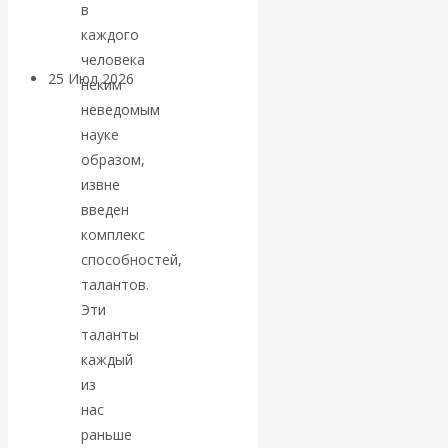
покинуть НАТО?
в
каждого
человека
25 Июл 2026
Комментарии,
неким
интервью и беседы
неведомым
науке
«Об этом
образом,
извне
молчат»:
введен
комплекс
экономист
способностей,
талантов.
Валентин
Эти
таланты
Катасонов
каждый
из
считает, что
нас
раньше
кризис в