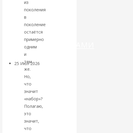
ДЕНЕГ»: КИТАЙ
из
поколения
ВЕДЁТ БОРЬБУ
в
поколение
С
остаётся
примерно
КРИПТОВАЛЮТАМИ
одним
и
тем
25 Июл 2026
Геополитика
же.
Но,
Валентин
что
значит
КАтасонов.
«набор»?
Полагаю,
Может ли
это
значит,
Америка
что