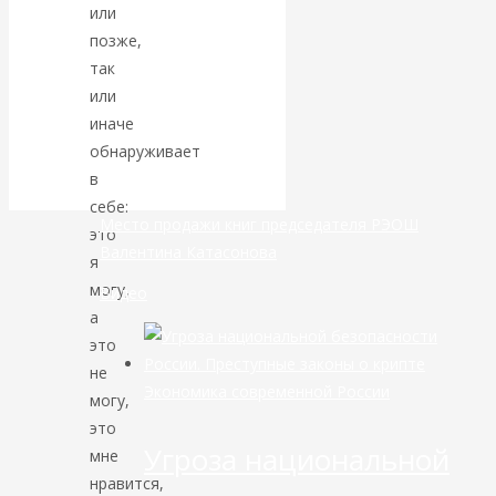
или
позже,
банковской
так
сфере России
или
иначе
уже начался
обнаруживает
в
себе:
Место продажи книг председателя РЭОШ
это
Валентина Катасонова
я
могу,
Видео
а
это
не
Экономика современной России
могу,
это
Угроза национальной
мне
нравится,