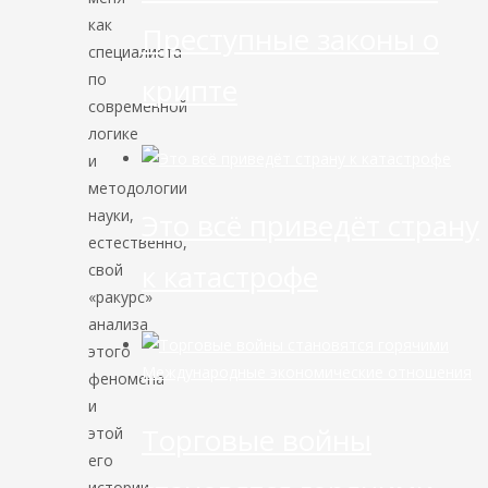
как
Преступные законы о
специалиста
по
крипте
современной
логике
и
методологии
науки,
Это всё приведёт страну
естественно,
к катастрофе
свой
«ракурс»
анализа
этого
Международные экономические отношения
феномена
и
Торговые войны
этой
его
истории.