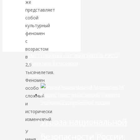
же
маршруты в
представляет
собой
небе никуда не
культурный
феномен
делись
с
возрастом
Место продажи книг председателя РЭОШ
в
Валентина Катасонова
2,5
тысячелетия.
Видео
Феномен
особо
сложный
Экономика современной России
и
исторически
Угроза национальной
изменчивый.
У
безопасности России.
меня