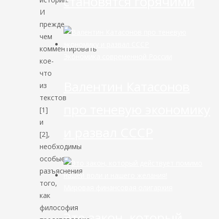
становятся горячими
И
прежде,
чем
комментировать
Экономика современной России
кое-
что
Валентин Катасонов
из
текстов
про теневую экономику
[1]
и
и развал СССР
[2],
необходимы
особые
разъяснения
того,
Мировая финансовая олигархия
как
философия
Это закон, который