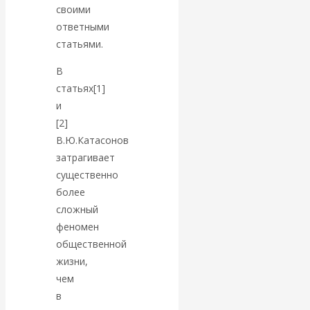
Валентин
своими
ответными
КАтасонов.
статьями.
Парадоксы
В
статьях[1]
денежной
и
[2]
системы России.
В.Ю.Катасонов
затрагивает
Комментарий к
существенно
более
последним
сложный
феномен
данным
общественной
жизни,
Центробанка о
чем
в
наличной