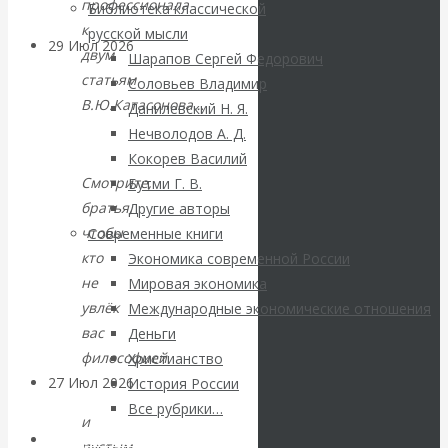
профессионала
Библиотека классической
к
русской мысли
29 Июл 2026
Мировая
двум
Шарапов Сергей Федорович
финансовая олигархия
статьям
Соловьев Владимир
В.Ю.Катасонова…
Данилевский Н. Я.
Валентин
Нечволодов А. Д.
Кокорев Василий
Катасонов.
Смотрите,
Бутми Г. В.
братья,
Другие авторы
«Мировые
чтобы
Современные книги
кто
Экономика современной России
ростовщики»:
не
Мировая экономика
увлёк
Международные экономические отношения
вчера и сегодня
вас
Деньги
философией
Христианство
27 Июл 2026
Мировая
История России
валютная система
Все рубрики…
и
Авторы РЭОШ
пустым