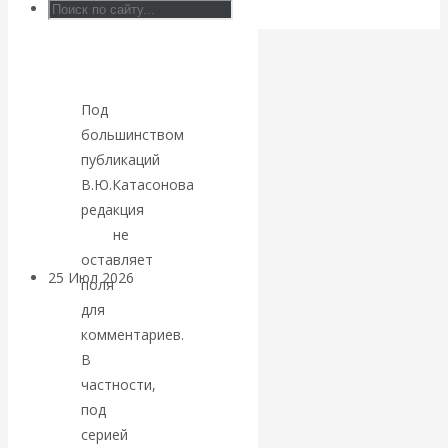
Валентин
КАтасонов.
Под
Может ли
большинством
Америка
публикаций
В.Ю.Катасонова
покинуть НАТО?
редакция
РНЛ
не
оставляет
25 Июл 2026
Комментарии,
поля
интервью и беседы
для
комментариев.
«Об этом
В
частности,
молчат»:
под
серией