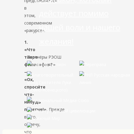
представляется
в
действует помимо
этом,
современном
нашей воли и нашего
«ракурсе».
желания!
1.
«Что
такое
Партнёры РЭОШ
философия?»
—
«Ох,
спроси́те
что-
нибудь
полегче!».
Прежде
всего,
отмечу,
что