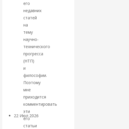
экономист
его
недавних
Валентин
статей
на
Катасонов
тему
научно-
считает, что
технического
прогресса
кризис в
(НТП)
и
банковской
философии.
сфере России
Поэтому
мне
уже начался
приходится
комментировать
эти
22 Июл 2026
Деньги
его
статьи