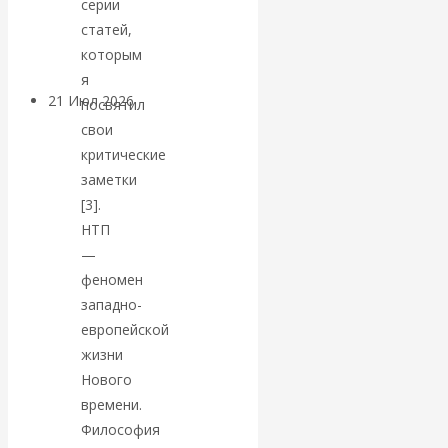
серии
денежной массе
статей,
которым
я
21 Июл 2026
Комментарии,
посвятил
интервью и беседы
свои
критические
ВАлентин
заметки
[3].
Катасонов.
НТП
—
Воздушные
феномен
западно-
коридоры:
европейской
жизни
«Паутина-2»
Нового
времени.
провалилась, но
Философия