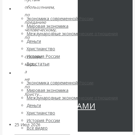
Валентин
обольщением,
Архив статей
по
КАтасонов.
Экономика современной России
преданию
Мировая экономика
человеческому,
«МЕТОД
Международные экономические отношения
по
Деньги
ОТМЫВАНИЯ
Христианство
История России
стихиям
ДЕНЕГ»: КИТАЙ
Все статьи
мира,
а
Архив Видео
ВЕДЁТ БОРЬБУ
не
Экономика современной России
по
С
Мировая экономика
Христу…
Международные экономические отношения
КРИПТОВАЛЮТАМИ
Деньги
Колос.
Христианство
3:
История России
8
25 Июл 2026
Геополитика
Все видео