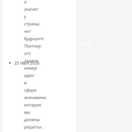
ДЕНЕГ»: КИТАЙ
а
значит
ВЕДЁТ БОРЬБУ
у
страны,
С
нет
будущего.
КРИПТОВАЛЮТАМИ
Поэтому
это
задача
25 Июл 2026
Геополитика
номер
один
Валентин
в
сфере
КАтасонов.
экономики,
которую
Может ли
мы
должны
Америка
решить»,