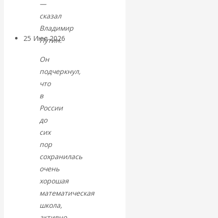
покинуть НАТО?
—
сказал
Владимир
25 Июл 2026
Комментарии,
Путин.
интервью и беседы
Он
подчеркнул,
«Об этом
что
в
молчат»:
России
до
экономист
сих
пор
Валентин
сохранилась
Катасонов
очень
хорошая
считает, что
математическая
школа,
кризис в
активно