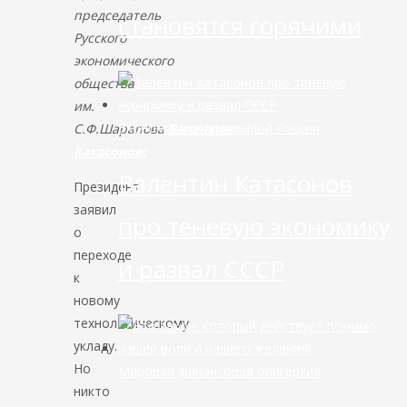
председатель
становятся горячими
Русского
экономического
общества
им.
Экономика современной России
С.Ф.Шарапова
Валентин
Катасонов:
Валентин Катасонов
Президент
заявил
про теневую экономику
о
переходе
и развал СССР
к
новому
технологическому
укладу.
Но
Мировая финансовая олигархия
никто