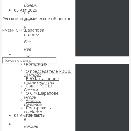
болен,
05 Авг 2026
Деньги
но
Русское экономическое общество
вот
Валентин
у
имени С.Ф.Шарапова
страны
Катасонов. Еще
Skip to content
без
нее
раз на тему
РЭОШ
нет
будущего.
Концепция
блокировки
О председателе РЭОШ
Зампред
В.Ю.Катасонове
банковских
правительства
Совет РЭОШ
России
О С.Ф.Шарапове
счетов
Игорь
Анонсы
Шувалов
Пост-релизы
сообщил
Контакты
01 Авг 2026
Геополитика
в
Библиотека
начале