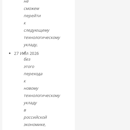
не
«Мировые
сможем
перейти
ростовщики»:
к
следующему
вчера и сегодня
технологическому
укладу,
а
27 Июл 2026
Мировая
без
валютная система
этого
перехода
Валентин
к
новому
КАтасонов.
технологическому
укладу
«МЕТОД
в
ОТМЫВАНИЯ
российской
экономике,