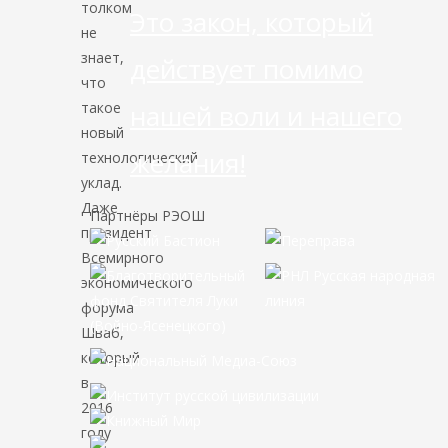
толком
Это закон, который
не
знает,
действует помимо
что
такое
нашей воли и нашего
новый
желания!
технологический
уклад.
Даже
Партнёры РЭОШ
президент
Всемирного
экономического
форума
Шваб,
который
в
2016
году