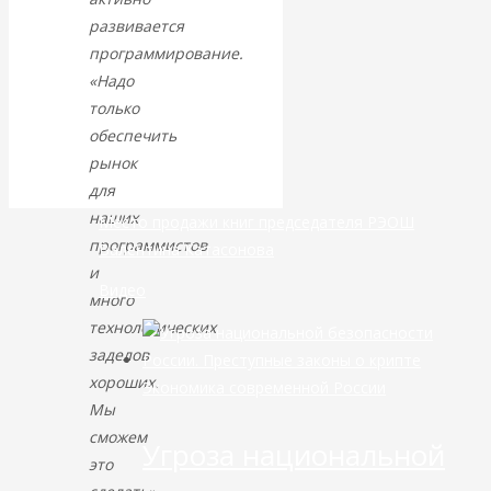
развивается
банковской
программирование.
«Надо
сфере России
только
обеспечить
уже начался
рынок
для
наших
Место продажи книг председателя РЭОШ
программистов
Валентина Катасонова
и
Видео
много
технологических
заделов
хороших.
Экономика современной России
Мы
сможем
Угроза национальной
это