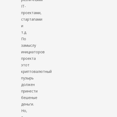
IT-
проектами,
стартапами
и
т.д.
По
замыслу
инициаторов
проекта
этот
криптовалютный
пузырь
должен
принести
бешеные
деньги.
Но,