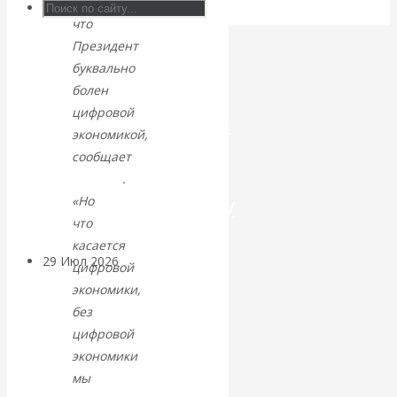
ли,
что
Искусственный
Президент
буквально
интеллект —
болен
цифровой
революционный
экономикой,
переход к
сообщает
РИА
Новости
.
посткапитализму
«Но
что
касается
29 Июл 2026
Мировая
цифровой
финансовая олигархия
экономики,
без
Валентин
цифровой
экономики
Катасонов.
мы