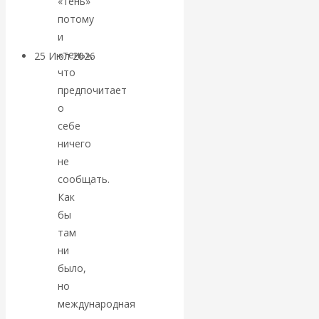
«тень»
покинуть НАТО?
потому
и
«тень»,
25 Июл 2026
Комментарии,
что
интервью и беседы
предпочитает
о
«Об этом
себе
ничего
молчат»:
не
экономист
сообщать.
Как
Валентин
бы
там
Катасонов
ни
было,
считает, что
но
международная
кризис в