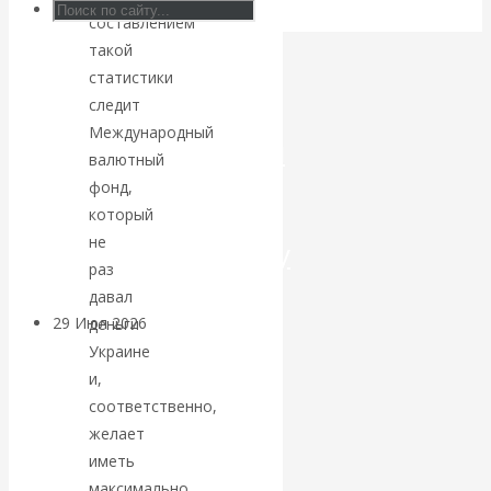
составлением
Искусственный
такой
статистики
интеллект —
следит
Международный
революционный
валютный
фонд,
переход к
который
не
посткапитализму
раз
давал
29 Июл 2026
Мировая
деньги
финансовая олигархия
Украине
и,
соответственно,
Валентин
желает
Катасонов.
иметь
максимально