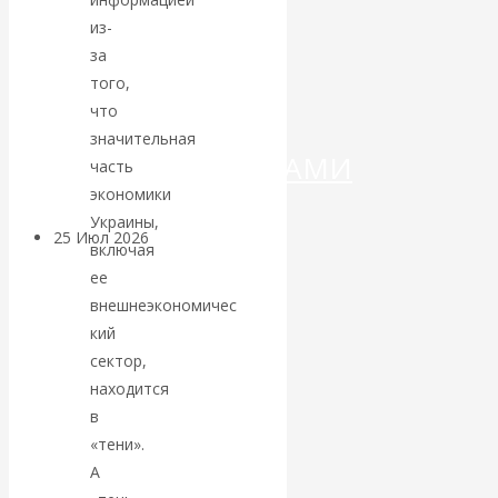
ДЕНЕГ»: КИТАЙ
из-
ВЕДЁТ БОРЬБУ
за
того,
С
что
значительная
КРИПТОВАЛЮТАМИ
часть
экономики
Украины,
25 Июл 2026
Геополитика
включая
ее
Валентин
внешнеэкономичес
кий
КАтасонов.
сектор,
находится
Может ли
в
«тени».
Америка
А