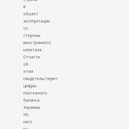
в
объект
эксплуатации
со
стороны
иностранного
капитала.
Отчасти
об
этом
свидетельствуют
цифры
платежного
баланса
Украины.
Из
него
мы