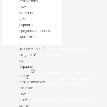
статистика
НБУ
банковской
полезна
для
сфере России
первого,
предварительного
уже начался
знакомства
с
Место продажи книг председателя РЭОШ
экономической
Валентина Катасонова
ситуацией
на
Видео
Украине
Среди
статистических
Экономика современной России
отчетов
НБУ
Угроза национальной
особое
место