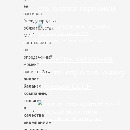
становятся горячими
ее
пассивов
(международных
обязательств).
МИП
Экономика современной России
составляется
на
Валентин Катасонов
определенный
момент
про теневую экономику
времени.
Это
аналог
и развал СССР
баланса
компании,
только
в
качестве
Мировая финансовая олигархия
«компании»
выступает