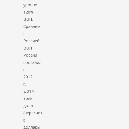
уровне
120%
ВВП.
Сравним
с
Россией.
ВВП
России
составил
в
2012
г.
2,014
трлн.
долл.
(пересчет
в
доллары