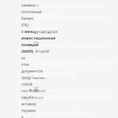
безопасности России.
занимают
платежный
Преступные законы о
баланс
(ПБ)
крипте
и
международная
инвестиционная
позиция
(МИП).
Второй
из
Это всё приведёт страну
этих
документов
к катастрофе
представляет
собой
соотношение
Международные экономические отношения
зарубежных
активов
Украины
Торговые войны
и