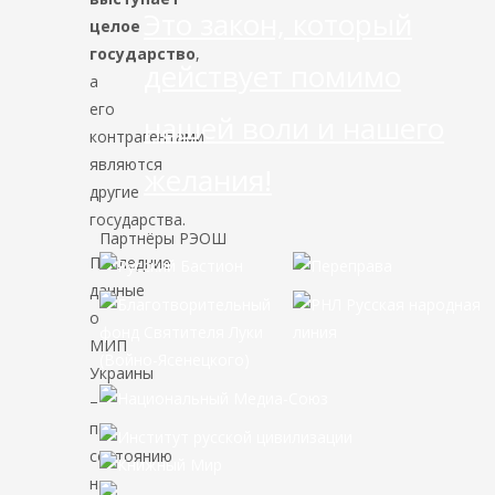
Это закон, который
целое
государство
,
действует помимо
а
его
нашей воли и нашего
контрагентами
являются
желания!
другие
государства.
Партнёры РЭОШ
Последние
данные
о
МИП
Украины
–
по
состоянию
на