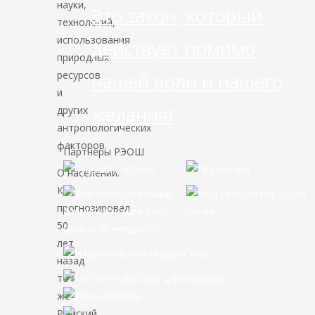
науки,
Это закон, который
технологий,
использования
действует помимо
природных
ресурсов
нашей воли и нашего
и
желания!
других
антропологических
факторов.
Партнёры РЭОШ
О населении.
Как
прогнозировал
50
лет
назад
тот
же
Римский