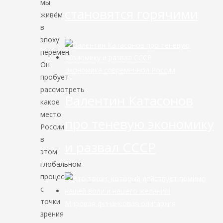
мы
становятся горячими
живём
в
эпоху
перемен.
Он
Экономика современной России
пробует
рассмотреть
Валентин Катасонов
какое
место
про теневую экономику
России
в
и развал СССР
этом
глобальном
процессе
с
точки
Мировая финансовая олигархия
зрения