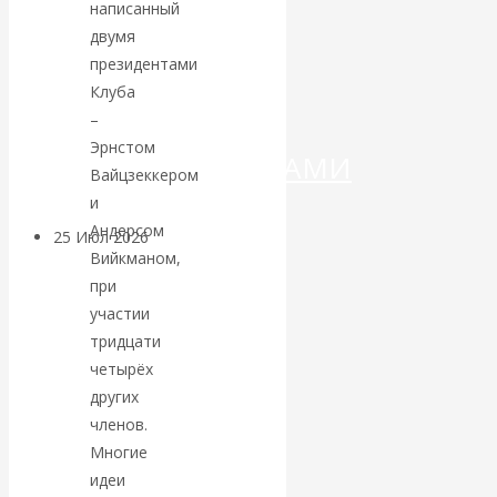
ДЕНЕГ»: КИТАЙ
написанный
двумя
ВЕДЁТ БОРЬБУ
президентами
Клуба
С
–
Эрнстом
КРИПТОВАЛЮТАМИ
Вайцзеккером
и
Андерсом
25 Июл 2026
Геополитика
Вийкманом,
при
Валентин
участии
тридцати
КАтасонов.
четырёх
других
Может ли
членов.
Многие
Америка
идеи