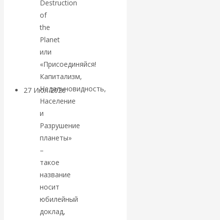
Destruction
«Мировые
of
the
ростовщики»:
Planet
или
вчера и сегодня
«Присоединяйся!
Капитализм,
Недальновидность,
27 Июл 2026
Мировая
Население
валютная система
и
Разрушение
Валентин
планеты»
–
КАтасонов.
такое
название
«МЕТОД
носит
ОТМЫВАНИЯ
юбилейный
доклад,