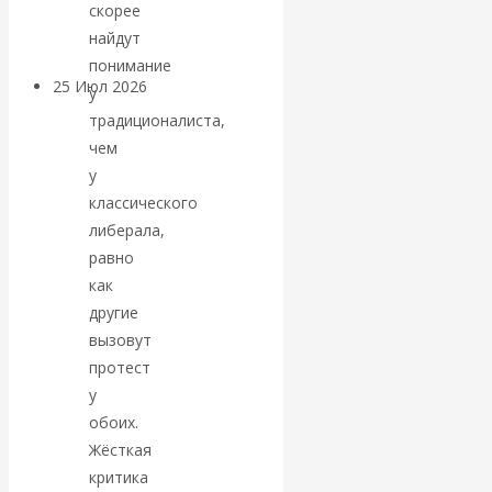
покинуть НАТО?
скорее
найдут
понимание
25 Июл 2026
Комментарии,
у
интервью и беседы
традиционалиста,
чем
«Об этом
у
классического
молчат»:
либерала,
равно
экономист
как
другие
Валентин
вызовут
протест
Катасонов
у
обоих.
считает, что
Жёсткая
критика
кризис в