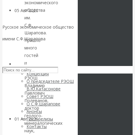
экономического
общества
05 Авг 2026
Деньги
им.
С.Ф.
Валентин
Русское экономическое общество
Шарапова.
имени С.Ф.Шарапова
Пришло
Катасонов. Еще
много
Skip to content
раз на тему
гостей
и
РЭОШ
блокировки
членов
Концепция
РЭОШ.
О председателе РЭОШ
банковских
Владимир
В.Ю.Катасонове
Павлович
Совет РЭОШ
счетов
Полеванов,
О С.Ф.Шарапове
доктор
Анонсы
геолого-
01 Авг 2026
Геополитика
Пост-релизы
минералогических
Контакты
наук,