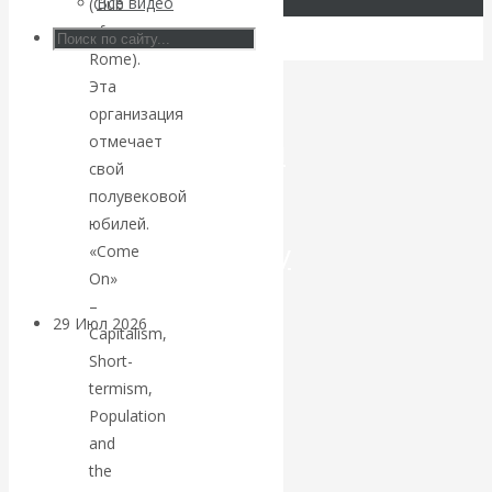
Все видео
(Club
of
Искусственный
Rome).
Эта
интеллект —
организация
отмечает
революционный
свой
переход к
полувековой
юбилей.
посткапитализму
«Come
On»
–
29 Июл 2026
Мировая
Capitalism,
финансовая олигархия
Short-
termism,
Валентин
Population
and
Катасонов.
the