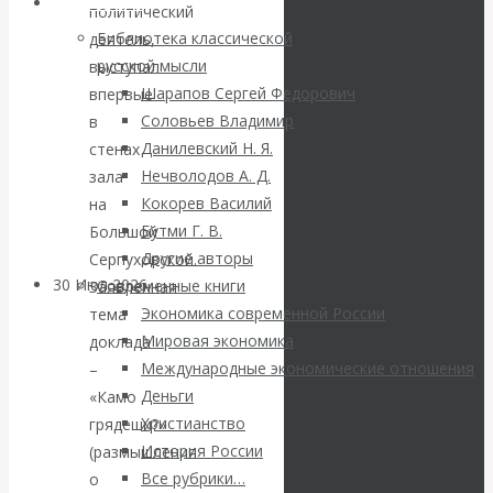
ВАлентин
Библиотека
политический
Библиотека классической
деятель,
Катасонов.
русской мысли
выступал
Шарапов Сергей Федорович
впервые
Саммит НАТО в
Соловьев Владимир
в
Данилевский Н. Я.
стенах
Турции: Drang
Нечволодов А. Д.
зала
Кокорев Василий
на
nach Osten
Бутми Г. В.
Большой
Другие авторы
Серпуховской.
30 Июл 2026
Банки
Современные книги
Заявленная
Экономика современной России
тема
Мировая экономика
доклада
Валентин
Международные экономические отношения
–
Катасонов. Кто
Деньги
«Камо
Христианство
грядеши?»
определяет
История России
(размышления
Все рубрики…
о