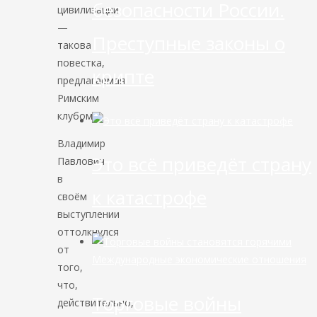
безопасности России.
цивилизации
—
Преступные законы о
такова
повестка,
крипте
предлагаемая
Римским
клубом.
Владимир
Это всё приведёт страну
Павлович
в
к катастрофе
своём
выступлении
оттолкнулся
от
Международные экономические отношения
того,
что,
Торговые войны
действительно,