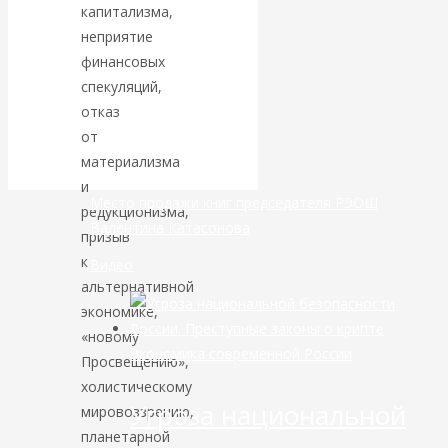
капитализма,
неприятие
банковской
финансовых
сфере России
спекуляций,
отказ
уже начался
от
материализма
и
Место продажи книг председателя РЭОШ
редукционизма,
Валентина Катасонова
призыв
к
Видео
альтернативной
экономике,
«новому
Экономика современной России
Просвещению»,
холистическому
Угроза национальной
мировоззрению,
планетарной