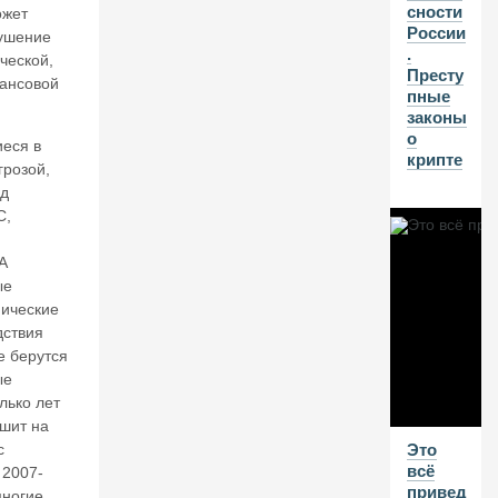
сности
н
ожет
России
К
рушение
.
ат
ческой,
Престу
ас
ансовой
пные
о
законы
н
о
о
иеся в
крипте
в.
грозой,
Е
од
щ
С,
е
р
А
аз
ые
н
а
мические
те
дствия
м
е берутся
у
ые
б
лько лет
л
шит на
о
с
Это
к
всё
 2007-
и
привед
многие
р