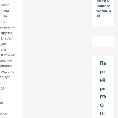
воли и
30
 либо
нашего
И
 (или
желани
Ю
я!
. На
нии
Л
деждой их
20
 других
26
 В 2017
бщие
В
ы в
а
л
 в той же
е
кептики
Па
нт
сование
и
ыхода из
рт
н
цепную
К
нё
х
ат
яде
ры
ас
о
РЭ
н
но
о
О
в.
Ш
сов,
Кт