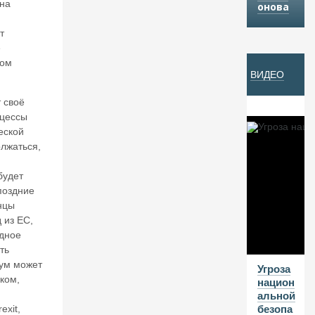
 на
онова
И
Ка
т
ё
Ц
ком
И
ВИДЕО
Й
 своё
оцессы
05
еской
А
олжаться,
В
будет
Г
поздние
20
нцы
26
 из ЕС,
дное
В
ть
а
ум может
Угроза
л
ком,
национ
е
альной
нт
exit,
безопа
и