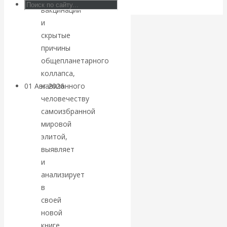
блокировки
вакцинации
и
банковских
скрытые
причины
счетов
общепланетарного
коллапса,
навязанного
01 Авг 2026
Геополитика
человечеству
самоизбранной
ВАлентин
мировой
элитой,
Катасонов.
выявляет
Саммит НАТО в
и
анализирует
Турции: Drang
в
своей
nach Osten
новой
книге