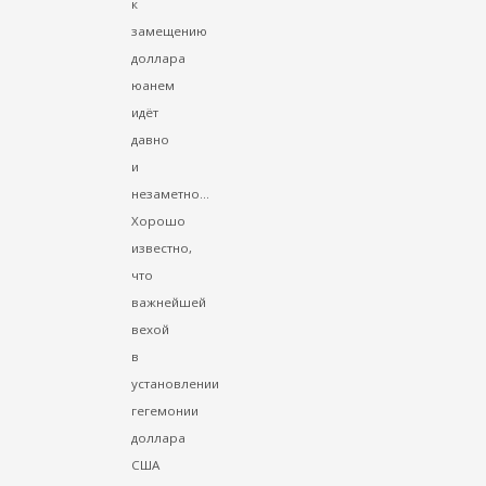
к
замещению
доллара
юанем
идёт
давно
и
незаметно...
Хорошо
известно,
что
важнейшей
вехой
в
установлении
гегемонии
доллара
США