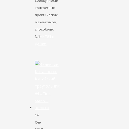
совокупности
конкретных,
практических
механизмов,
способных
Читать
[…]
далее
VK
Facebook
Twitter
14
Сен