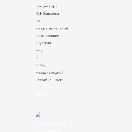
профессора
Ю.Н.Живлюка
на
межрегиональной
конференции
«Русский
мир
в
эпоху
международной
нестабильности.
Читать
[…]
далее
VK
Facebook
Twitter