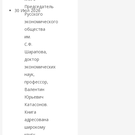
Председатель
30 Июл 2026
Банки
Русского
экономического
Валентин
общества
им.
Катасонов. Кто
С.Ф.
Шарапова,
определяет
доктор
экономических
погоду на
наук,
профессор,
финансовых
Валентин
Юрьевич
рынках?
Катасонов.
Минфины хотят
Книга
адресована
быть главнее
широкому
кругу