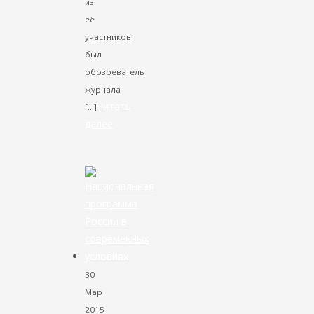
из
её
участников
был
обозреватель
журнала
Читать
[…]
далее
VK
Facebook
Twitter
30
Мар
2015