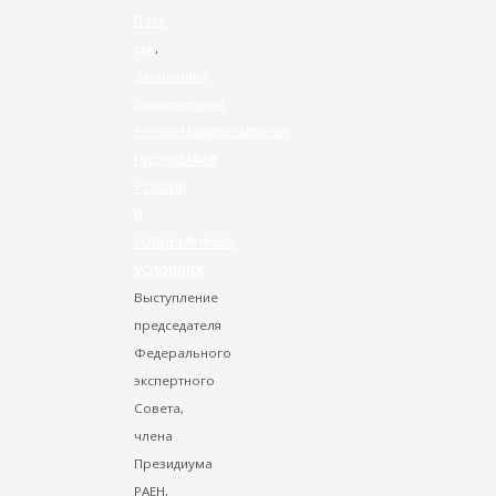
Пост
дня
,
Экономика
современной
Национальная
России
программа
России
в
современных
условиях
Выступление
председателя
Федерального
экспертного
Совета,
члена
Президиума
РАЕН,