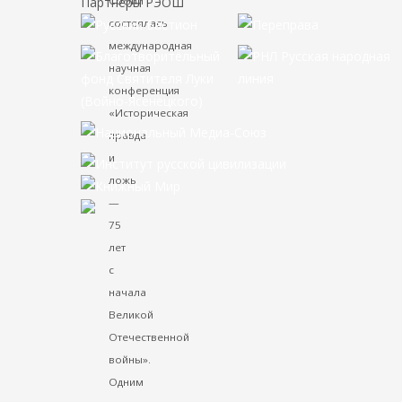
Софии
Партнёры РЭОШ
состоялась
международная
научная
конференция
«Историческая
правда
и
ложь
—
75
лет
с
начала
Великой
Отечественной
войны».
Одним