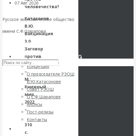
07 Авг 2026
Экономика
человечества?
современной России
Катасонов
Русское экономическое общество
В.Ю.
Валентин
имени С.Ф.Шарапова
Вакцинация
Катасонов.
3.0.
Skip to content
Заговор
Инвестиционный
против
РЭОШ
человечества?
Концепция
кризис в России.
–
О председателе РЭОШ
М.:
В.Ю.Катасонове
Проедаем
Книжный
Совет РЭОШ
мир,
О С.Ф.Шарапове
основной
2022.
Анонсы
–
Пост-релизы
капитал, но
Контакты
310
строим
Библиотека
с.