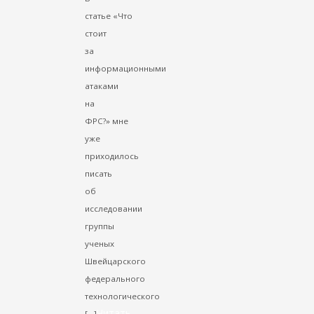
статье «Что
стоит
за
информационными
атаками
на
ФРС?» мне
уже
приходилось
писать
об
исследовании
группы
ученых
Швейцарского
федерального
технологического
Читать
[…]