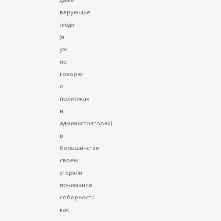
верующие
люди
(я
уж
не
говорю
о
политиках
и
администраторах)
в
большинстве
своем
утеряли
понимание
соборности
как