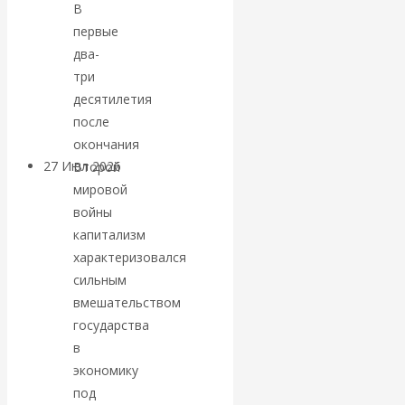
В
«Мировые
первые
два-
ростовщики»:
три
десятилетия
вчера и сегодня
после
окончания
27 Июл 2026
Мировая
Второй
валютная система
мировой
войны
капитализм
Валентин
характеризовался
КАтасонов.
сильным
вмешательством
«МЕТОД
государства
в
ОТМЫВАНИЯ
экономику
под