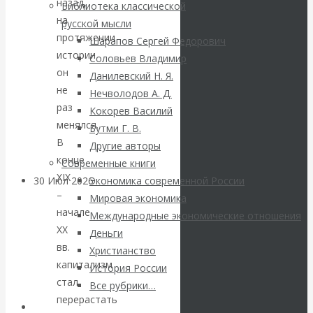
ВАлентин
назад,
Библиотека классической
на
русской мысли
Катасонов.
протяжении
Шарапов Сергей Федорович
истории
Соловьев Владимир
Саммит НАТО в
он
Данилевский Н. Я.
не
Нечволодов А. Д.
Турции: Drang
раз
Кокорев Василий
менялся.
Бутми Г. В.
nach Osten
В
Другие авторы
конце
Современные книги
XIX
30 Июл 2026
Банки
Экономика современной России
–
Мировая экономика
начале
Международные экономические отношения
Валентин
XX
Деньги
вв.
Христианство
Катасонов. Кто
капитализм
История России
стал
определяет
Все рубрики…
перерастать
Авторы РЭОШ