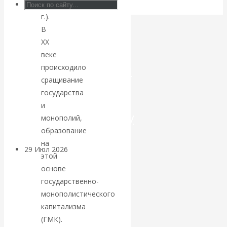
(1916
г.).
Искусственный
В
интеллект —
ХХ
веке
революционный
происходило
сращивание
переход к
государства
и
посткапитализму
монополий,
образование
на
29 Июл 2026
Мировая
этой
финансовая олигархия
основе
государственно-
Валентин
монополистического
капитализма
Катасонов.
(ГМК).