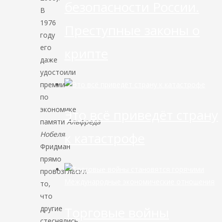
безопасности России.
В
1976
Преступные законы о
году
его
крипте
даже
удостоили
премии
по
экономике
Это всё приведёт страну
памяти
Альфреда
Нобеля
.
к катастрофе
Фридман
прямо
провозгласил
Международные экономические отношения
то,
что
Торговые войны
другие
стеснялись