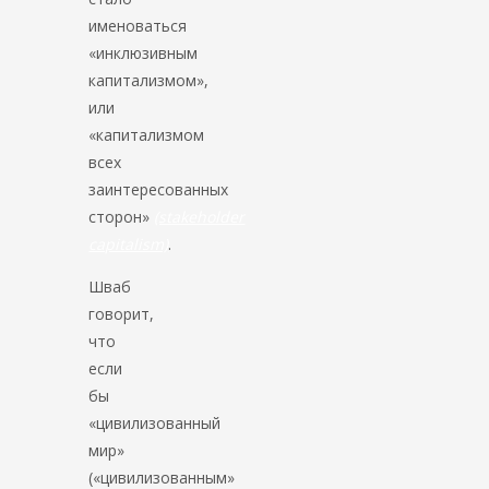
именоваться
«инклюзивным
капитализмом»,
или
«капитализмом
всех
заинтересованных
сторон»
(stakeholder
capitalism)
.
Шваб
говорит,
что
если
бы
«цивилизованный
мир»
(«цивилизованным»