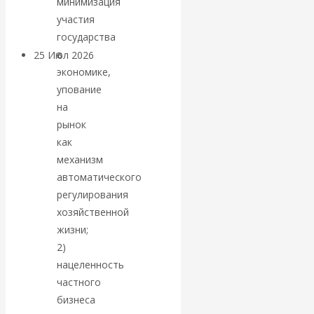
минимизация
покинуть НАТО?
участия
государства
в
25 Июл 2026
Комментарии,
экономике,
интервью и беседы
упование
на
«Об этом
рынок
как
молчат»:
механизм
экономист
автоматического
регулирования
Валентин
хозяйственной
жизни;
Катасонов
2)
нацеленность
считает, что
частного
бизнеса
кризис в