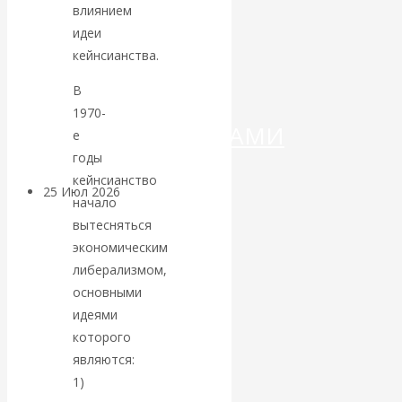
ДЕНЕГ»: КИТАЙ
влиянием
идеи
ВЕДЁТ БОРЬБУ
кейнсианства.
С
В
1970-
КРИПТОВАЛЮТАМИ
е
годы
кейнсианство
25 Июл 2026
Геополитика
начало
вытесняться
Валентин
экономическим
либерализмом,
КАтасонов.
основными
идеями
Может ли
которого
являются:
Америка
1)