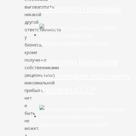
становятся горячими
выговаривать:
никакой
другой
ответственности
у
Экономика современной России
бизнеса,
кроме
Валентин Катасонов
получения
собственниками
про теневую экономику
(акционерами)
максимальной
и развал СССР
прибыли,
нет
и
быть
не
Мировая финансовая олигархия
может.
А