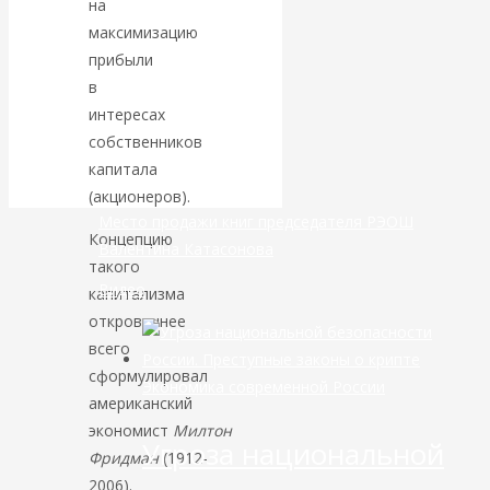
на
максимизацию
банковской
прибыли
в
сфере России
интересах
собственников
уже начался
капитала
(акционеров).
Место продажи книг председателя РЭОШ
Концепцию
Валентина Катасонова
такого
Видео
капитализма
откровеннее
всего
сформулировал
Экономика современной России
американский
экономист
Милтон
Угроза национальной
Фридман
(1912-
2006).