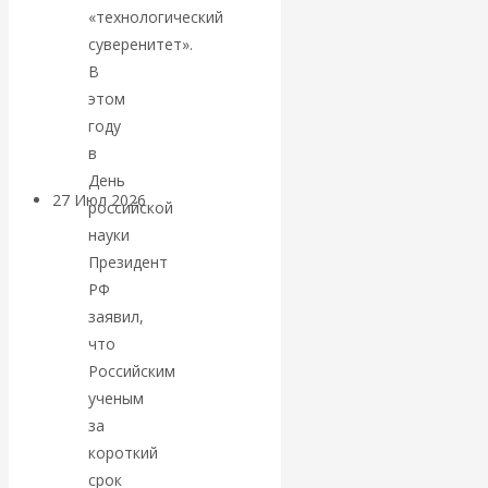
«технологический
«Мировые
суверенитет».
ростовщики»:
В
этом
вчера и сегодня
году
в
День
27 Июл 2026
Мировая
российской
валютная система
науки
Президент
Валентин
РФ
заявил,
КАтасонов.
что
Российским
«МЕТОД
ученым
за
ОТМЫВАНИЯ
короткий
срок