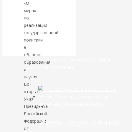
«О
мерах
банковской
по
сфере России
реализации
государственной
уже начался
политики
в
области
Место продажи книг председателя РЭОШ
образования
Валентина Катасонова
и
науки».
Видео
Во-
вторых,
Указ
Экономика современной России
Президента
Российской
Угроза национальной
Федерации
от