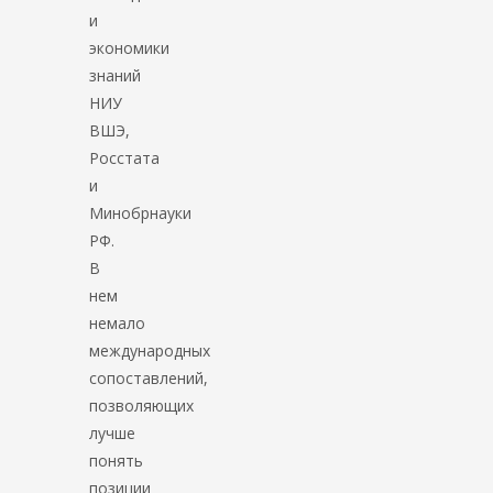
и
экономики
знаний
НИУ
ВШЭ,
Росстата
и
Минобрнауки
РФ.
В
нем
немало
международных
сопоставлений,
позволяющих
лучше
понять
позиции