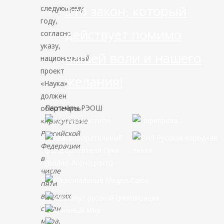
Это закон, который
следующему
году,
действует помимо
согласно
указу,
нашей воли и нашего
национальный
проект
желания!
«Наука»
должен
Партнёры РЭОШ
обеспечить
«
присутствие
Российской
Федерации
в
числе
пяти
ведущих
стран
мира,