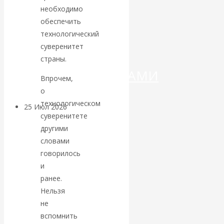
ДЕНЕГ»: КИТАЙ
необходимо
обеспечить
ВЕДЁТ БОРЬБУ
технологический
суверенитет
С
страны.
КРИПТОВАЛЮТАМИ
Впрочем,
о
технологическом
25 Июл 2026
Геополитика
суверенитете
другими
Валентин
словами
говорилось
КАтасонов.
и
ранее.
Может ли
Нельзя
не
Америка
вспомнить