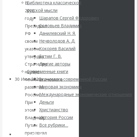
ВАлентин
Библиотека классической
В
русской мысли
2016
Катасонов.
Шарапов Сергей Федорович
году
Соловьев Владимир
Президент
Саммит НАТО в
Данилевский Н. Я.
РФ
Нечволодов А. Д.
своим
Турции: Drang
Кокорев Василий
указом
Бутми Г. В.
утвердил
nach Osten
Другие авторы
Стратегию
Современные книги
научно-
30 Июл 2026
Банки
Экономика современной России
технологического
Мировая экономика
развития
Международные экономические отношения
России.
Валентин
Деньги
При
Христианство
Катасонов. Кто
этом
История России
Владимир
определяет
Все рубрики…
Путин
приравнял
Авторы РЭОШ