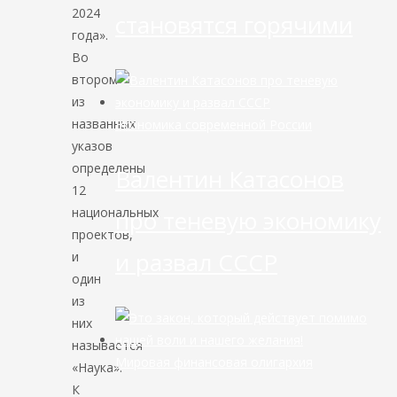
2024
становятся горячими
года».
Во
втором
из
названных
Экономика современной России
указов
определены
Валентин Катасонов
12
национальных
про теневую экономику
проектов,
и развал СССР
и
один
из
них
называется
Мировая финансовая олигархия
«Наука».
К