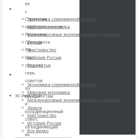
погоду на
ее
Архив статей
к
финансовых
Стратегии
Экономика современной России
нацбезопасности.
Мировая экономика
рынках?
Решением
Международные экономические отношения
Президента
Деньги
Минфины хотят
РФ
Христианство
было
История России
быть главнее
создано
Все статьи
семь
Центробанков?
Архив Видео
советов
Экономика современной России
по
Мировая экономика
30 Июл 2026
Цифровая
приоритетам
Международные экономические отношения
экономика
и
Деньги
координационный
Христианство
совет,
Валентин
История России
объединяющий
Все видео
Катасонов.
их