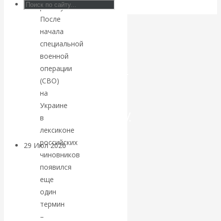
работу.
Искусственный
После
начала
интеллект —
специальной
военной
революционный
операции
(СВО)
переход к
на
Украине
посткапитализму
в
лексиконе
российских
29 Июл 2026
Мировая
чиновников
финансовая олигархия
появился
еще
Валентин
один
термин
Катасонов.
–