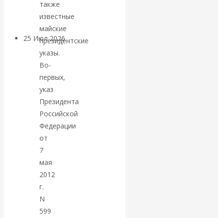
покинуть НАТО?
также
известные
майские
25 Июл 2026
Комментарии,
президентские
интервью и беседы
указы.
Во-
«Об этом
первых,
указ
молчат»:
Президента
Российской
экономист
Федерации
от
Валентин
7
мая
Катасонов
2012
г.
считает, что
N
599
кризис в