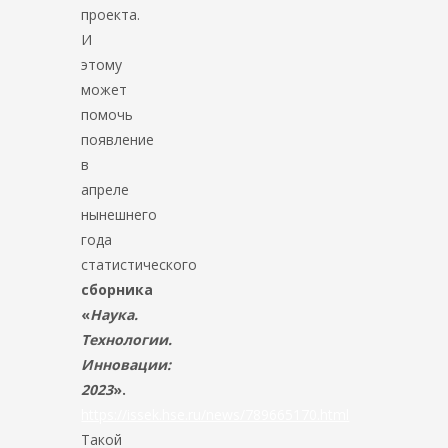
проекта.
И
этому
может
помочь
появление
в
апреле
нынешнего
года
статистического
сборника
«
Наука.
Технологии.
Инновации:
2023
».
https://issek.hse.ru/news/789665170.html
Такой