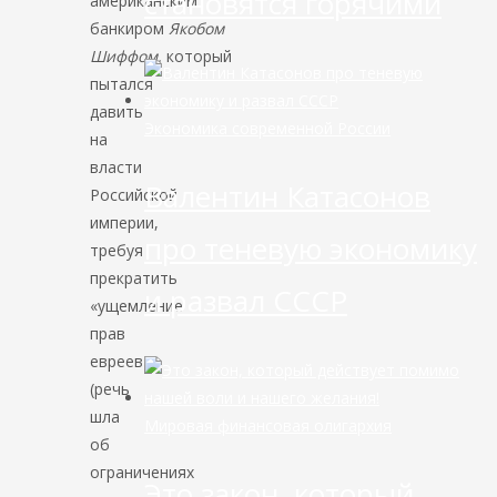
становятся горячими
американским
банкиром
Якобом
Шиффом,
который
пытался
давить
Экономика современной России
на
власти
Валентин Катасонов
Российской
империи,
про теневую экономику
требуя
прекратить
и развал СССР
«ущемление
прав
евреев»
(речь
шла
Мировая финансовая олигархия
об
ограничениях
Это закон, который