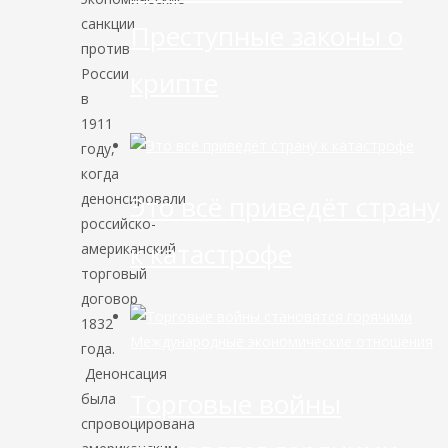
санкции
Преступные законы о
против
России
крипте
в
1911
году,
когда
денонсировали
Это всё приведёт страну
российско-
к катастрофе
американский
торговый
договор
1832
Международные экономические отношения
года.
Денонсация
Торговые войны
была
спровоцирована