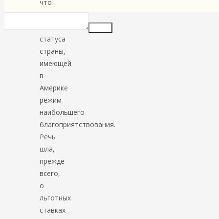
что
Россия
лишалась
Insert
статуса
страны,
имеющей
в
Америке
режим
наибольшего
благоприятствования.
Речь
шла,
прежде
всего,
о
льготных
ставках