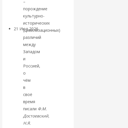
–
денежной массе
порождение
культурно-
исторических
21 Июл 2026
Комментарии,
(цивилизационных)
интервью и беседы
различий
между
ВАлентин
Западом
и
Катасонов.
Россией,
о
Воздушные
чём
в
коридоры:
своё
время
«Паутина-2»
писали
Ф.М.
Достоевский,
провалилась, но
Н.Я.