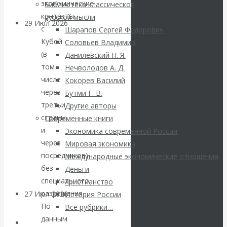
экономические
Библиотека классической
контакты
русской мысли
29 Июл 2026
Мировая
с
Шарапов Сергей Федорович
финансовая олигархия
Кубой
Соловьев Владимир
(в
Данилевский Н. Я.
Валентин
том
Нечволодов А. Д.
числе
Кокорев Василий
Катасонов.
через
Бутми Г. В.
третьи
Другие авторы
«Мировые
страны
Современные книги
и
Экономика современной России
ростовщики»:
через
Мировая экономика
посредников)
Международные экономические отношения
вчера и сегодня
без
Деньги
специального
Христианство
разрешения.
27 Июл 2026
Мировая
История России
По
валютная система
Все рубрики…
данным
Авторы РЭОШ