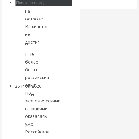
целей
Валентин
на
острове
КАтасонов.
Вашингтон
не
Может ли
достиг.
Америка
Ещё
более
покинуть НАТО?
богат
российский
опыт.
25 Июл 2026
Комментарии,
Под
интервью и беседы
экономическими
санкциями
«Об этом
оказалась
уже
молчат»:
Российская