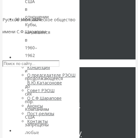
США
в
отношении
30 Июл 2026
Цифровая
Русское экономическое общество
Кубы,
экономика
имени С.Ф.Шарапова
начавшееся
в
Валентин
Skip to content
1960–
1962
РЭОШ
Катасонов.
годах
Концепция
и
Искусственный
О председателе РЭОШ
продолжающееся
В.Ю.Катасонове
до
интеллект —
Совет РЭОШ
сих
О С.Ф.Шарапове
революционный
пор.
Анонсы
Компаниям
Пост-релизы
переход к
США
Контакты
запрещены
посткапитализму
Библиотека
любые