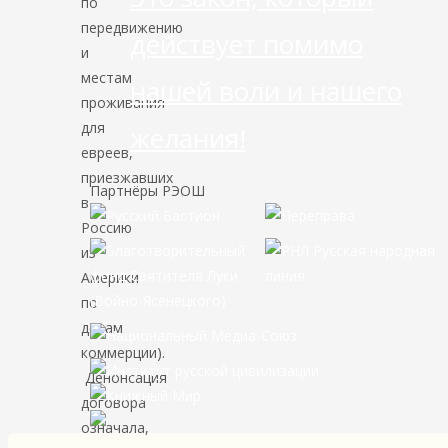
по
передвижению
действует помимо
и
местам
нашей воли и нашего
проживания
для
желания!
евреев,
приезжавших
Партнёры РЭОШ
в
Россию
из
Америки
по
делам
коммерции).
Денонсация
договора
означала,