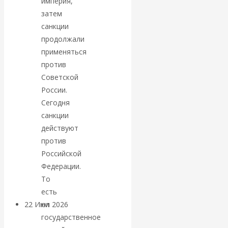
империя,
экономист
затем
Валентин
санкции
продолжали
Катасонов
применяться
против
считает, что
Советской
России.
кризис в
Сегодня
санкции
банковской
действуют
против
сфере России
Российской
Федерации.
уже начался
То
есть
ни
22 Июл 2026
Деньги
государственное