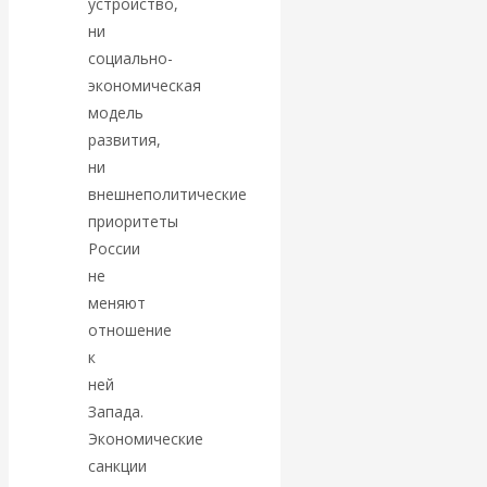
устройство,
Валентин
ни
социально-
КАтасонов.
экономическая
Парадоксы
модель
развития,
денежной
ни
внешнеполитические
системы России.
приоритеты
России
Комментарий к
не
меняют
последним
отношение
к
данным
ней
Запада.
Центробанка о
Экономические
санкции
наличной