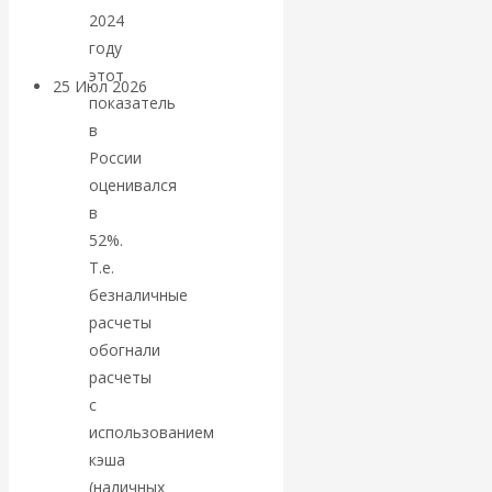
покинуть НАТО?
2024
году
этот
25 Июл 2026
Комментарии,
показатель
интервью и беседы
в
России
«Об этом
оценивался
в
молчат»:
52%.
Т.е.
экономист
безналичные
расчеты
Валентин
обогнали
расчеты
Катасонов
с
считает, что
использованием
кэша
кризис в
(наличных