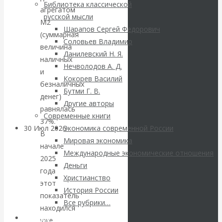
ВАлентин
Библиотека классической
агрегатом
русской мысли
М2
Катасонов.
Шарапов Сергей Федорович
(суммарная
Соловьев Владимир
Саммит НАТО в
величина
Данилевский Н. Я.
наличных
Нечволодов А. Д.
Турции: Drang
и
Кокорев Василий
безналичных
Бутми Г. В.
nach Osten
денег)
Другие авторы
равнялась
Современные книги
37%.
30 Июл 2026
Банки
Экономика современной России
В
Мировая экономика
начале
Международные экономические отношения
Валентин
2025
Деньги
года
Христианство
Катасонов. Кто
этот
История России
показатель
определяет
Все рубрики…
находился
Авторы РЭОШ
уже