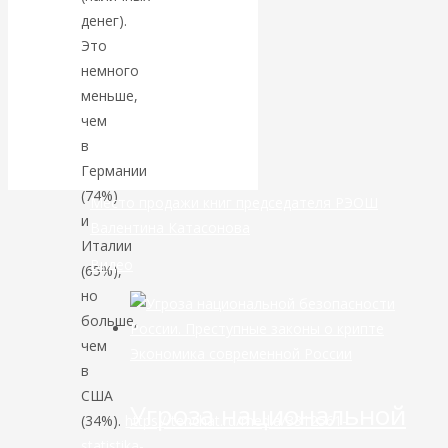
денег).
банковской
Это
немного
сфере России
меньше,
чем
уже начался
в
Германии
(74%)
Место продажи книг председателя РЭОШ
и
Валентина Катасонова
Италии
Видео
(65%),
но
больше,
чем
Экономика современной России
в
США
Угроза национальной
(34%).
https://tenchat.ru/media/3312561-
statistika-