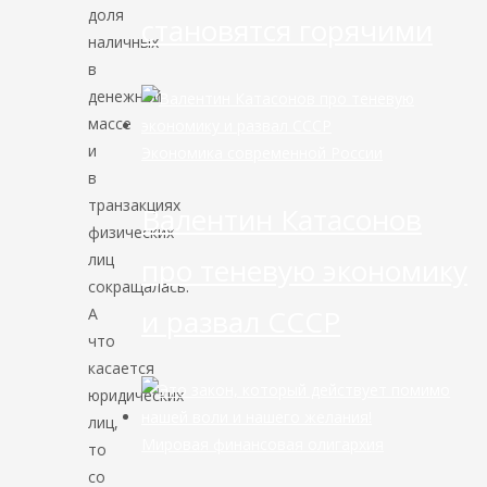
доля
становятся горячими
наличных
в
денежной
массе
и
Экономика современной России
в
транзакциях
Валентин Катасонов
физических
лиц
про теневую экономику
сокращалась.
и развал СССР
А
что
касается
юридических
лиц,
Мировая финансовая олигархия
то
со