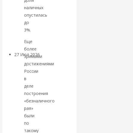
доля
«Мировые
наличных
опустилась
ростовщики»:
до
3%.
вчера и сегодня
Еще
более
27 Июл 2026
Мировая
зримыми
валютная система
достижениями
России
Валентин
в
деле
КАтасонов.
построения
«безналичного
«МЕТОД
рая»
были
ОТМЫВАНИЯ
по
такому