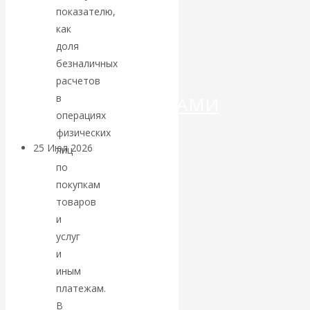
ДЕНЕГ»: КИТАЙ
показателю,
как
ВЕДЁТ БОРЬБУ
доля
безналичных
С
расчетов
в
КРИПТОВАЛЮТАМИ
операциях
физических
25 Июл 2026
Геополитика
лиц
по
покупкам
Валентин
товаров
КАтасонов.
и
услуг
Может ли
и
иным
Америка
платежам.
В