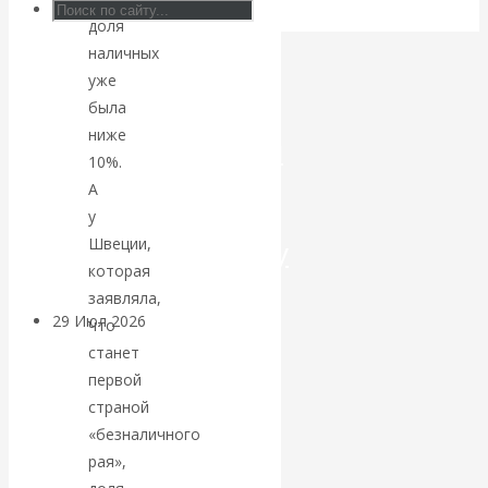
доля
Искусственный
наличных
уже
интеллект —
была
ниже
революционный
10%.
А
переход к
у
посткапитализму
Швеции,
которая
заявляла,
29 Июл 2026
Мировая
что
финансовая олигархия
станет
первой
Валентин
страной
«безналичного
Катасонов.
рая»,