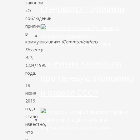
законом
становятся горячими
«О
соблюдении
приличий
в
коммуникациях»
(Communications
Экономика современной России
Decency
Act,
Валентин Катасонов
CDA)
1996
года.
про теневую экономику
19
и развал СССР
июня
2019
года
стало
известно,
Мировая финансовая олигархия
что
в