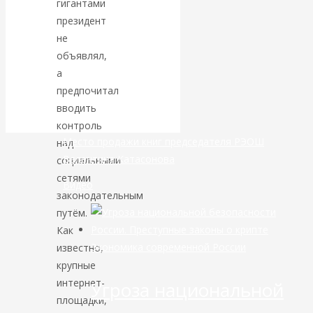
гигантами
президент
банковской
не
объявлял,
сфере России
а
предпочитал
уже начался
вводить
контроль
Место продажи книг председателя РЭОШ
над
Валентина Катасонова
социальными
сетями
Видео
законодательным
путём.
Как
Экономика современной России
известно,
крупные
интернет-
Угроза национальной
площадки,