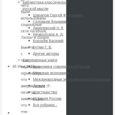
ВАлентин
Библиотека классической
чего
русской мысли
были
Катасонов.
Шарапов Сергей Федорович
использованы
Соловьев Владимир
Саммит НАТО в
социальные
Данилевский Н. Я.
сети
Facebook,
Нечволодов А. Д.
Турции: Drang
Twitter
и
Google
.
Кокорев Василий
Бутми Г. В.
Вместе
nach Osten
Другие авторы
с
Современные книги
тем
30 Июл 2026
Банки
Экономика современной России
тщательно
Мировая экономика
скрывается,
Международные экономические отношения
что
Валентин
Деньги
американские
IT
-
Христианство
Катасонов. Кто
гиганты,
История России
заявляющие,
определяет
Все рубрики…
что
они
Авторы РЭОШ