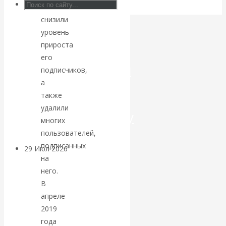
компании
Искусственный
снизили
уровень
интеллект —
прироста
его
революционный
подписчиков,
а
переход к
также
удалили
посткапитализму
многих
пользователей,
подписанных
29 Июл 2026
Мировая
на
финансовая олигархия
него.
В
Валентин
апреле
2019
Катасонов.
года