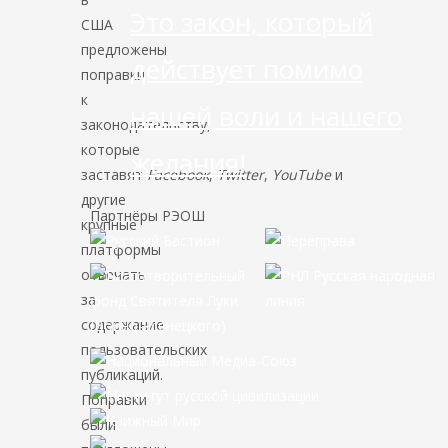
Это закон, который
США
предложены
действует помимо
поправки
к
нашей воли и нашего
законодательству,
которые
желания!
заставят
Facebook
,
Twitter
,
YouTube
и
другие
Партнёры РЭОШ
крупные
платформы
отвечать
за
содержание
пользовательских
публикаций.
Поправки
были