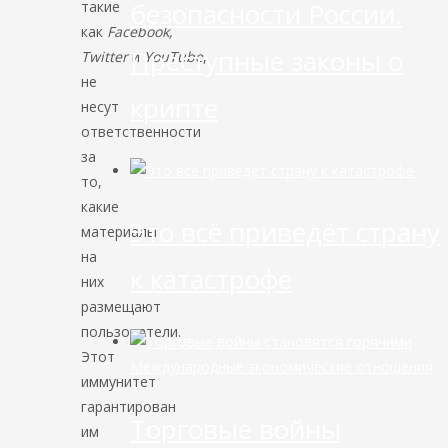
безопасности России.
такие
как
Facebook,
Преступные законы о
Twitter
и
YouTube
,
не
крипте
несут
ответственности
за
то,
какие
Это всё приведёт страну
материалы
на
к катастрофе
них
размещают
пользователи.
Этот
Международные экономические отношения
иммунитет
гарантирован
Торговые войны
им