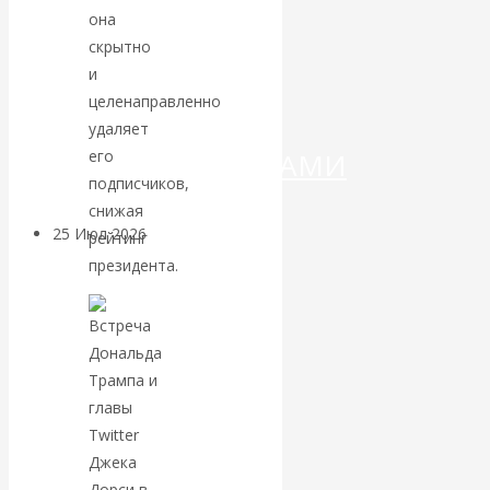
ДЕНЕГ»: КИТАЙ
она
скрытно
ВЕДЁТ БОРЬБУ
и
целенаправленно
С
удаляет
его
КРИПТОВАЛЮТАМИ
подписчиков,
снижая
25 Июл 2026
Геополитика
рейтинг
президента.
Валентин
КАтасонов.
Может ли
Америка