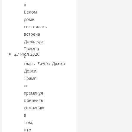
в
«Мировые
Белом
ростовщики»:
доме
состоялась
вчера и сегодня
встреча
Дональда
Трампа
27 Июл 2026
Мировая
и
валютная система
главы
Twitter
Джека
Дорси.
Валентин
Трамп
не
КАтасонов.
преминул
обвинить
«МЕТОД
компанию
в
ОТМЫВАНИЯ
том,
что