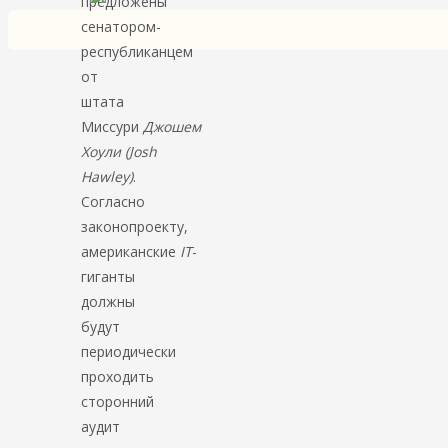
предложены
сенатором-
республиканцем
от
штата
Миссури
Джошем
Хоули (Josh
Hawley)
.
Согласно
законопроекту,
американские
IT
-
гиганты
должны
будут
периодически
проходить
сторонний
аудит