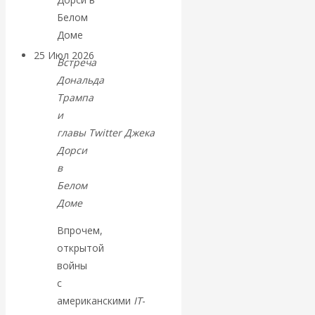
покинуть НАТО?
25 Июл 2026
Комментарии,
Встреча
интервью и беседы
Дональда
Трампа
«Об этом
и
главы Twitter Джека
молчат»:
Дорси
в
экономист
Белом
Доме
Валентин
Впрочем,
Катасонов
открытой
войны
считает, что
с
американскими
IT
-
кризис в