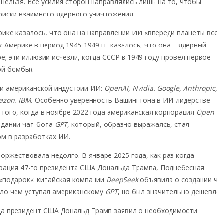
нельзя. Все усилия сторон направлялись лишь на то, чтобы
риски взаимного ядерного уничтожения.
ике казалось, что она на направлении ИИ «впереди планеты вс
к Америке в период 1945-1949 гг. казалось, что она – ядерный
е; эти иллюзии исчезли, когда СССР в 1949 году провел первое
ой бомбы).
и американской индустрии ИИ:
OpenAI, Nvidia. Google, Anthropic
azon, IBM.
Особенно уверенность Вашингтона в ИИ-лидерстве
 того, когда в ноябре 2022 года американская корпорация
Open
здании чат-бота
GPT
, который, образно выражаясь, стал
м в разработках ИИ.
оржествовала недолго. В январе 2025 года, как раз когда
рация 47-го президента США Дональда Трампа, Поднебесная
«подарок»: китайская компании
DeepSeek
объявила о создании ч
ало чем уступал американскому
GPT
, но был значительно дешевл
да президент США Дональд Трамп заявил о необходимости