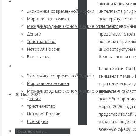
Архив статей
погоду на
активизации усил
интеллекта (ИИ) 
Экономика современной России
финансовых
подчеркнул, что
Мировая экономика
стать «тревожным
Международные экономические отношения
рынках?
представил стра
Деньги
включает три клю
Христианство
Минфины хотят
инфраструктуры и
История России
безопасности в с
Все статьи
быть главнее
Архив Видео
Глава Китая Си Ц
Центробанков?
Экономика современной России
внимание теме ИИ
Мировая экономика
стратегическая ц
Международные экономические отношения
лидером в област
30 Июл 2026
Цифровая
Деньги
подробно прописа
экономика
Христианство
марте 2026 года 
История России
представителей.
Валентин
Все видео
охватывающая не
военную сферу, с
Катасонов.