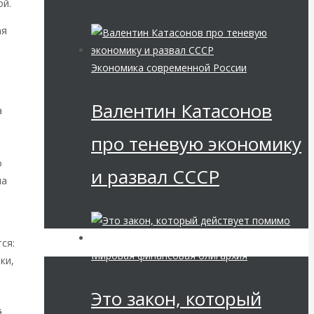
ой.
ая
Экономика современной России
Валентин Катасонов
а
про теневую экономику
о
и развал СССР
на
ся:
Мировая финансовая олигархия
ки,
Это закон, который
й