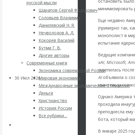
ВАлентин
остановить было 
русской мысли
минимизировать 
Шарапов Сергей Федорович
Катасонов.
Соловьев Владимир
Еще недавно Амер
Данилевский Н. Я.
(примерно так, ка
Саммит НАТО в
Нечволодов А. Д.
монополист в мир
Кокорев Василий
Турции: Drang
испытание ядерн
Бутми Г. В.
Ведущие компани
Другие авторы
nach Osten
xAI, Microsoft, Am
Современные книги
укрепилась после
Экономика современной России
AI
объявила о со
30 Июл 2026
Банки
Мировая экономика
квантовым скачко
Международные экономические отношения
Деньги
Валентин
Однако Америка т
Христианство
проходила инаугу
История России
Катасонов. Кто
преподнесла ему 
Все рубрики…
бота, который м
определяет
Авторы РЭОШ
В январе 2025 го