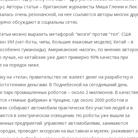
»). Авторы статьи – британские журналисты Миша Гленни и Люк
залась очень резонансной, на нее ссылаются авторы многих дру
орячо обсуждают в социальны сетях.
атьи можно выразить метафорой: “мозги” против “тел”. США
ах» ИИ (чат-боты, чипы, большие языковые модели); Китай – в
 особенно гуманоиды). Американские «мозги», по мнению авторо
 лучше, но китайские уже дают примерно 90% качества при
е на порядок ниже.
вку на «тела»; правительство не жалеет денег на разработку и
ототехники деньгами. В Поднебесной на сегодняшний день
е парк промышленных роботов – около 2 миллионов. В качеств
ся «тёмные фабрики» в Чунцине, где около 2000 роботов и
жек собирают автомобили практически без участия людей и в
аются в электрическом освещении. Но роботы уже вышли за
енных предприятий: управляют автомобилями, занимаются
городах, проводят экскурсии на выставках и музеях, ухаживают з