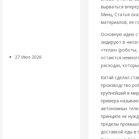
«Мировые
вырваться вперёд
Минц. Статья ока
ростовщики»:
материалов, ее г
Основную идею ст
вчера и сегодня
лидируют в «мозг
«телах» (роботы,
27 Июл 2026
Мировая
остаются немного
валютная система
расходах, которы
Китай сделал ста
Валентин
производство роб
крупнейший в мир
КАтасонов.
примера называют
автономных теле
«МЕТОД
принципе не нужд
пределы промышл
ОТМЫВАНИЯ
доставкой еды в 