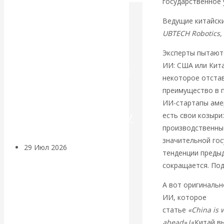
государственное 
Искусственный
Ведущие китайск
UBTECH Robotics, 
интеллект —
Эксперты пытаютс
революционный
ИИ: США или Кита
некоторое отстав
переход к
преимущество в п
ИИ-стартапы амер
посткапитализму
есть свои козыри
производственны
значительной го
29 Июл 2026
Мировая
тенденции предыд
финансовая олигархия
сокращается. Под
А вот оригинальн
Валентин
ИИ, которое
был
Катасонов.
статье
«China is 
ahead»
(«Китай в