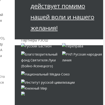
действует помимо
ай
нашей воли и нашего
ся
желания!
O),
Партнёры РЭОШ
ду
ША
на
Кто
тся