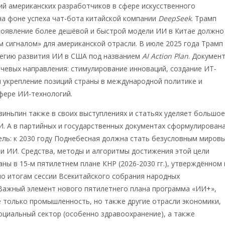
ий американских разработчиков в сфере искусственного
на фоне успеха чат-бота китайской компании
DeepSeek
. Трамп
 появление более дешёвой и быстрой модели ИИ в Китае должно
 сигналом» для американской отрасли. В июле 2025 года Трамп
тегию развития ИИ в США под названием
AI Action Plan
. Докумен
чевых направления: стимулирование инноваций, создание ИТ-
 укрепление позиций страны в международной политике и
фере ИИ-технологий.
зиньпин также в своих выступлениях и статьях уделяет большо
. А в партийных и государственных документах сформулирован
ель: к 2030 году Поднебесная должна стать безусловным миров
и ИИ. Средства, методы и алгоритмы достижения этой цели
ны в 15-м пятилетнем плане КНР (2026-2030 гг.), утверждённом 
по итогам сессии Всекитайского собрания народных
 Важный элемент нового пятилетнего плана программа «ИИ+»,
 только промышленность, но также другие отрасли экономики,
оциальный сектор (особенно здравоохранение), а также