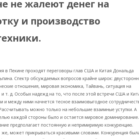
не не жалеют денег на
отку и производство
техники.
мя в Пекине проходят переговоры глав США и Китая Дональда
ьпина. Спектр обсуждаемых вопросов крайне широк: двусторонн
еские отношения, мировая экономика, Тайвань, ситуация на
и т. д. Особых надежд на то, что после этой встречи США и Кит
и и между ними начнется тесное взаимовыгодное сотрудничест
 Рассчитывать можно только на небольшие взаимные уступки. А
целью каждой стороны было и остается мировое доминирование.
ание предполагает постоянную и непримиримую конкуренцию.
 же, может прикрываться красивыми словами. Конкуренция был