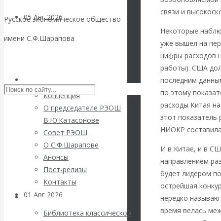
связи и высокоск
05 Авг 2026
Деньги
Русское экономическое общество
Некоторые наблюд
имени С.Ф.Шарапова
уже вышел на пер
Валентин
цифры расходов 
Skip to content
Катасонов. Еще
работы). США дол
РЭОШ
последним данны
раз на тему
по этому показат
Концепция
расходы Китая на
О председателе РЭОШ
блокировки
этот показатель 
В.Ю.Катасонове
НИОКР составила 
Совет РЭОШ
банковских
О С.Ф.Шарапове
И в Китае, и в С
Анонсы
счетов
направлением раз
Пост-релизы
будет лидером по
Контакты
острейшая конкур
01 Авг 2026
Геополитика
Библиотека
нередко называют
время велась ме
Библиотека классической