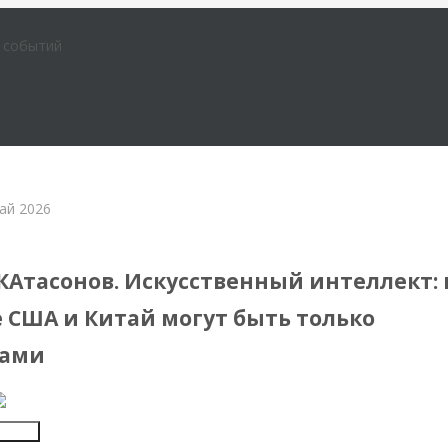
е событий
ай 2026
ежных стран
КАтасонов. Искусственный интеллект: 
е США и Китай могут быть только
тами
Insert