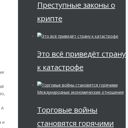
Преступные законы о
крипте
Это всё приведёт страну
к катастрофе
ие
ай
Международные экономические отношения
во,
Торговые войны
 А
становятся горячими
а и