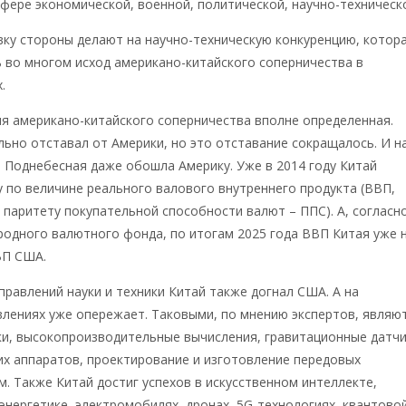
фере экономической, военной, политической, научно-техническ
ку стороны делают на научно-техническую конкуренцию, котор
 во многом исход американо-китайского соперничества в
.
я американо-китайского соперничества вполне определенная.
льно отставал от Америки, но это отставание сокращалось. И н
 Поднебесная даже обошла Америку. Уже в 2014 году Китай
 по величине реального валового внутреннего продукта (ВВП,
 паритету покупательной способности валют – ППС). А, согласн
одного валютного фонда, по итогам 2025 года ВВП Китая уже 
ВП США.
правлений науки и техники Китай также догнал США. А на
лениях уже опережает. Таковыми, по мнению экспертов, являют
и, высокопроизводительные вычисления, гравитационные датчи
их аппаратов, проектирование и изготовление передовых
м. Также Китай достиг успехов в искусственном интеллекте,
нергетике, электромобилях, дронах, 5G-технологиях, квантово