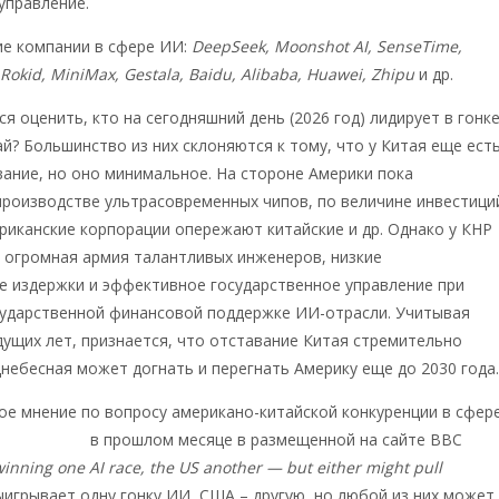
управление.
ие компании в сфере ИИ:
DeepSeek, Moonshot AI, SenseTime,
Rokid, MiniMax, Gestala, Baidu, Alibaba, Huawei, Zhipu
и др.
я оценить, кто на сегодняшний день (2026 год) лидирует в гонк
й? Большинство из них склоняются к тому, что у Китая еще ест
ание, но оно минимальное. На стороне Америки пока
роизводстве ультрасовременных чипов, по величине инвестици
иканские корпорации опережают китайские и др. Однако у КНР
: огромная армия талантливых инженеров, низкие
е издержки и эффективное государственное управление при
сударственной финансовой поддержке ИИ-отрасли. Учитывая
ущих лет, признается, что отставание Китая стремительно
небесная может догнать и перегнать Америку еще до 2030 года
ое мнение по вопросу американо-китайской конкуренции в сфер
о изложено
в прошлом месяце в размещенной на сайте ВВС
winning one AI race, the US another — but either might pull
ыигрывает одну гонку ИИ, США – другую, но любой из них может