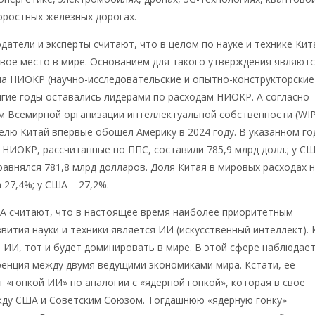
оростных железных дорогах.
атели и эксперты считают, что в целом по науке и технике Кит
вое место в мире. Основанием для такого утверждения являют
на НИОКР (научно-исследовательские и опытно-конструкторские
гие годы оставались лидерами по расходам НИОКР. А согласно
м Всемирной организации интеллектуальной собственности (WIP
елю Китай впервые обошел Америку в 2024 году. В указанном го
 НИОКР, рассчитанные по ППС, составили 785,9 млрд долл.; у С
равнялся 781,8 млрд долларов. Доля Китая в мировых расходах 
27,4%; у США – 27,2%.
ША считают, что в настоящее время наиболее приоритетным
вития науки и техники является ИИ (искусственный интеллект). 
 ИИ, тот и будет доминировать в мире. В этой сфере наблюдае
енция между двумя ведущими экономиками мира. Кстати, ее
 «гонкой ИИ» по аналогии с «ядерной гонкой», которая в свое
жду США и Советским Союзом. Тогдашнюю «ядерную гонку»