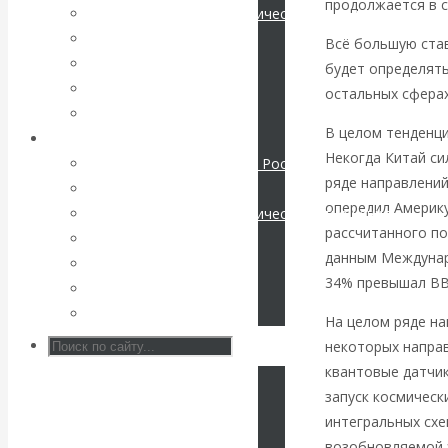
продолжается в с
Международные экономические отношения
КАтасонов. К
Деньги
Всё большую став
Христианство
будет определять
112-летию
История России
остальных сферах
Все статьи
начала Первой
В целом тенденци
Архив Видео
Некогда Китай си
Экономика современной России
мировой войны:
ряде направлений
Мировая экономика
опередил Америку
Международные экономические отношения
вместо победы
рассчитанного по
Деньги
данным Междунар
Христианство
Россия
34% превышал В
История России
Все видео
получила
На целом ряде на
некоторых направ
«похабный»
квантовые датчик
запуск космическ
Брестский мир
интегральных схе
возобновляемой э