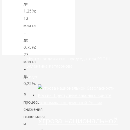
до
1,25%;
банковской
13
сфере России
марта
–
уже начался
до
0,75%;
27
Место продажи книг председателя РЭОШ
марта
Валентина Катасонова
–
до
Видео
0,25%.
В
процесс
Экономика современной России
снижения
включился
Угроза национальной
и