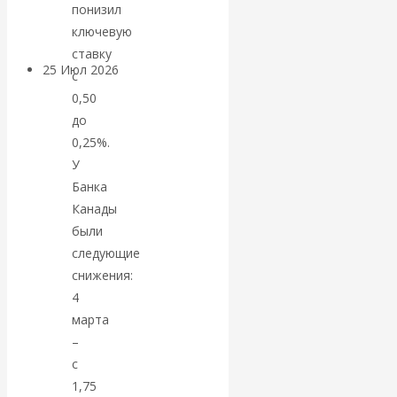
покинуть НАТО?
понизил
ключевую
ставку
25 Июл 2026
Комментарии,
с
интервью и беседы
0,50
до
«Об этом
0,25%.
У
молчат»:
Банка
Канады
экономист
были
следующие
Валентин
снижения:
4
Катасонов
марта
–
считает, что
с
1,75
кризис в