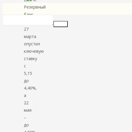
Резервный
банк
Индии
Insert
27
марта
опустил
ключевую
ставку
с
5,15
до
4,40%,
а
22
мая
–
до