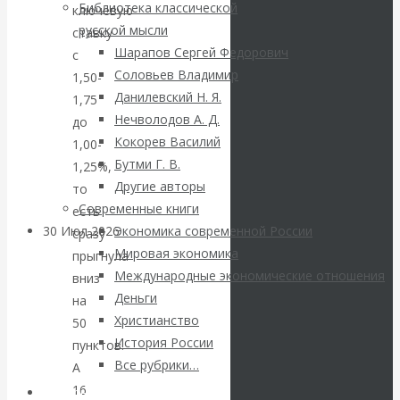
ВАлентин
Библиотека классической
ключевую
русской мысли
ставку
Катасонов.
Шарапов Сергей Федорович
с
Соловьев Владимир
1,50-
Саммит НАТО в
Данилевский Н. Я.
1,75
Нечволодов А. Д.
до
Турции: Drang
Кокорев Василий
1,00-
Бутми Г. В.
1,25%,
nach Osten
Другие авторы
то
Современные книги
есть
30 Июл 2026
Банки
Экономика современной России
сразу
Мировая экономика
прыгнула
Международные экономические отношения
вниз
Валентин
Деньги
на
Христианство
Катасонов. Кто
50
История России
пунктов.
определяет
Все рубрики…
А
16
Авторы РЭОШ