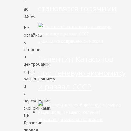
–
становятся горячими
до
3,85%.
Не
остались
Экономика современной России
в
стороне
Валентин Катасонов
и
центробанки
про теневую экономику
стран
развивающихся
и развал СССР
и
с
переходными
экономиками.
ЦБ
Мировая финансовая олигархия
Бразилии
провел