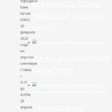
Народный
безопасности России.
банк
Преступные законы о
Китая
(НБК):
крипте
20
февраля
2020
года
он
Это всё приведёт страну
опустил
ключевую
к катастрофе
ставку
с
4,15
до
Международные экономические отношения
4,05%;
20
Торговые войны
апреля