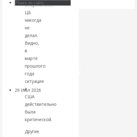
американский
Искусственный
ЦБ
никогда
интеллект —
не
делал.
революционный
Видно,
в
переход к
марте
прошлого
посткапитализму
года
ситуация
в
29 Июл 2026
Мировая
США
финансовая олигархия
действительно
была
Валентин
критической.
Катасонов.
Другие