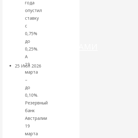
ДЕНЕГ»: КИТАЙ
года
опустил
ВЕДЁТ БОРЬБУ
ставку
с
С
0,75%
до
КРИПТОВАЛЮТАМИ
0,25%.
А
19
25 Июл 2026
Геополитика
марта
–
Валентин
до
0,10%.
КАтасонов.
Резервный
банк
Может ли
Австралии
Америка
19
марта