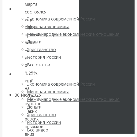
погоду на
марта
Архив статей
состоялся
финансовых
Экономика современной России
еще
Мировая экономика
один
рынках?
Международные экономические отношения
прыжок
Деньги
вниз
Минфины хотят
Христианство
–
История России
до
быть главнее
Все статьи
0-
0,25%,
Центробанков?
Архив Видео
ещё
Экономика современной России
на
Мировая экономика
30 Июл 2026
Цифровая
100
Международные экономические отношения
экономика
пунктов.
Деньги
Таких
Христианство
резких
Валентин
История России
прыжков
Все видео
Катасонов.
вниз