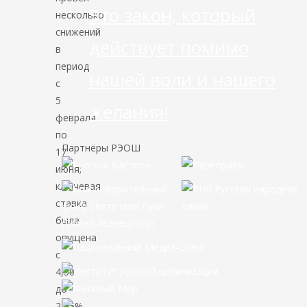
Это закон, который
несколько
снижений
действует помимо
в
период
нашей воли и нашего
с
5
желания!
февраля
по
Партнёры РЭОШ
17
июня;
ключевая
ставка
была
опущена
с
4,50
до
2,25%.