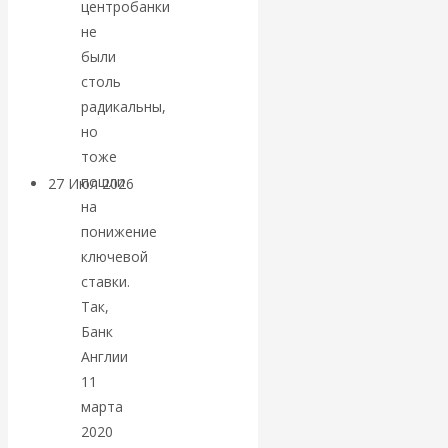
центробанки
«Мировые
не
были
ростовщики»:
столь
радикальны,
вчера и сегодня
но
тоже
пошли
27 Июл 2026
Мировая
на
валютная система
понижение
ключевой
Валентин
ставки.
Так,
КАтасонов.
Банк
«МЕТОД
Англии
11
ОТМЫВАНИЯ
марта
2020