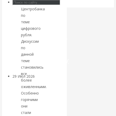
материалы
Центробанка
Искусственный
по
интеллект —
теме
цифрового
революционный
рубля.
Дискуссии
переход к
по
данной
посткапитализму
теме
становились
все
29 Июл 2026
Мировая
более
финансовая олигархия
оживленными.
Особенно
Валентин
горячими
они
Катасонов.
стали