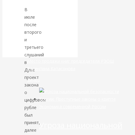
В
банковской
июле
после
сфере России
второго
и
уже начался
третьего
слушаний
Место продажи книг председателя РЭОШ
в
Валентина Катасонова
Думе
проект
Видео
закона
о
цифровом
Экономика современной России
рубле
был
Угроза национальной
принят,
далее