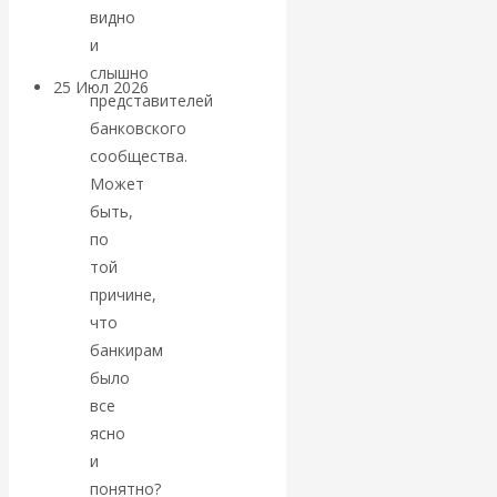
покинуть НАТО?
видно
и
слышно
25 Июл 2026
Комментарии,
представителей
интервью и беседы
банковского
сообщества.
«Об этом
Может
быть,
молчат»:
по
той
экономист
причине,
что
Валентин
банкирам
было
Катасонов
все
ясно
считает, что
и
кризис в
понятно?