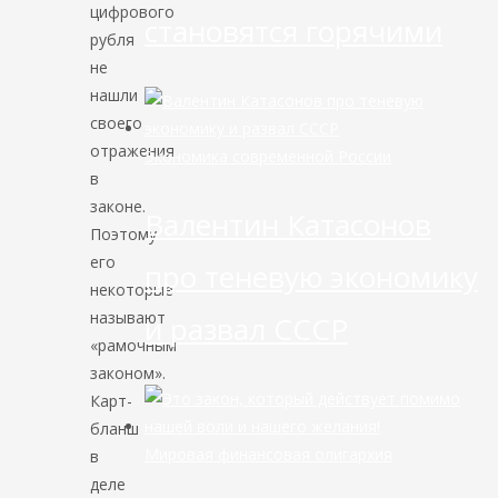
цифрового
становятся горячими
рубля
не
нашли
своего
отражения
Экономика современной России
в
законе.
Валентин Катасонов
Поэтому
его
про теневую экономику
некоторые
называют
и развал СССР
«рамочным
законом».
Карт-
бланш
Мировая финансовая олигархия
в
деле