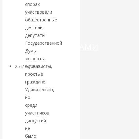
ДЕНЕГ»: КИТАЙ
спорах
участвовали
ВЕДЁТ БОРЬБУ
общественные
деятели,
С
депутаты
Государственной
КРИПТОВАЛЮТАМИ
Думы,
эксперты,
журналисты,
25 Июл 2026
Геополитика
простые
граждане.
Валентин
Удивительно,
но
КАтасонов.
среди
Может ли
участников
дискуссий
Америка
не
было