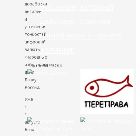
доработки
Это закон, который
деталей
действует помимо
и
уточнения
нашей воли и нашего
тонкостей
цифровой
желания!
валюты
«народные
избранники»
Партнёры РЭОШ
дали
Банку
России.
Уже
с
1
августа
Банк