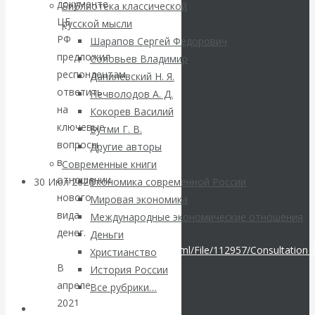
ВАлентин
документе
Библиотека классической
ЦБ
русской мысли
Катасонов.
РФ
Шарапов Сергей Федорович
предложил
Соловьев Владимир
Саммит НАТО в
респондентам
Данилевский Н. Я.
ответить
Нечволодов А. Д.
Турции: Drang
на
Кокорев Василий
ключевые
Бутми Г. В.
nach Osten
вопросы
Другие авторы
в
Современные книги
отношении
30 Июл 2026
Банки
Экономика современной России
нового
Мировая экономика
вида
Международные экономические отношения
Валентин
денег.
Деньги
https://www.cbr.ru/StaticHtml/File/112957/Consultation
Христианство
Катасонов. Кто
В
История России
апреле
определяет
Все рубрики…
2021
Авторы РЭОШ