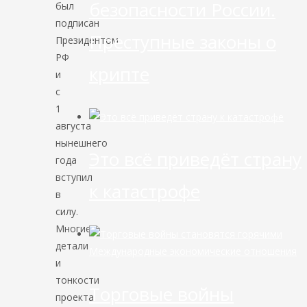
безопасности России.
был
подписан
Преступные законы о
Президентом
РФ
крипте
и
с
1
августа
нынешнего
Это всё приведёт страну
года
вступил
к катастрофе
в
силу.
Многие
детали
Международные экономические отношения
и
тонкости
Торговые войны
проекта