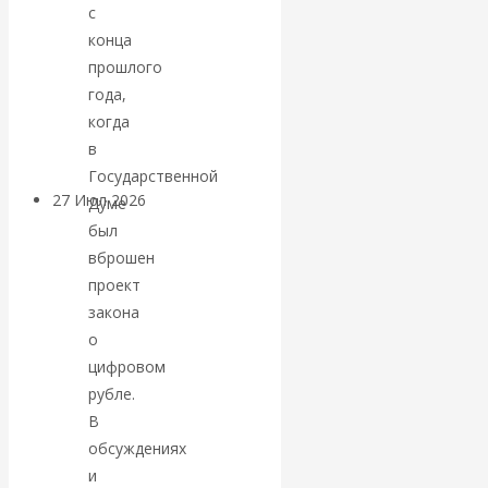
с
«Мировые
конца
прошлого
ростовщики»:
года,
когда
вчера и сегодня
в
Государственной
27 Июл 2026
Мировая
Думе
валютная система
был
вброшен
проект
Валентин
закона
КАтасонов.
о
цифровом
«МЕТОД
рубле.
В
ОТМЫВАНИЯ
обсуждениях
и