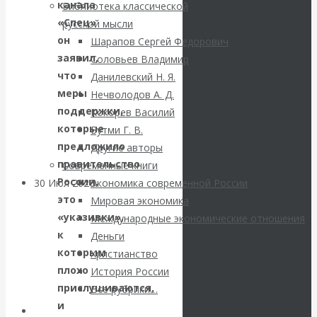
ВАлентин
канала
Библиотека классической
«Спец»
русской мысли
Катасонов.
он
Шарапов Сергей Федорович
заявил,
Соловьев Владимир
Саммит НАТО в
что
Данилевский Н. Я.
меры
Нечволодов А. Д.
Турции: Drang
поддержки,
Кокорев Василий
которые
Бутми Г. В.
nach Osten
предложило
Другие авторы
правительство
Современные книги
России,
30 Июл 2026
Банки
Экономика современной России
это
Мировая экономика
«указивки»,
Международные экономические отношения
Валентин
к
Деньги
которым
Христианство
Катасонов. Кто
плохо
История России
определяет
прислушиваются,
Все рубрики…
и
Авторы РЭОШ