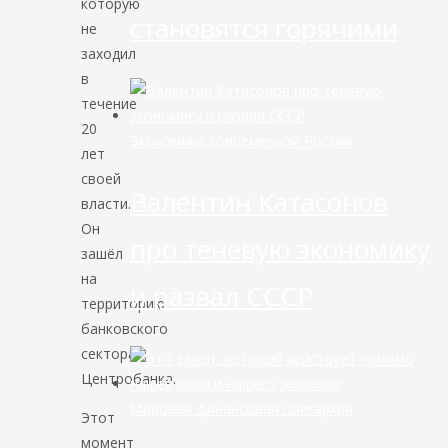
которую
становятся горячими
не
заходил
в
течение
20
Экономика современной России
лет
своей
Валентин Катасонов
власти.
Он
про теневую экономику
зашёл
на
и развал СССР
территорию
банковского
сектора,
Центробанка.
Мировая финансовая олигархия
Этот
момент