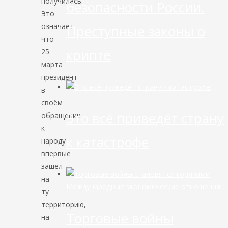
получилась.
безопасности России.
Это
означает,
Преступные законы о
что
крипте
25
марта
президент
в
своём
Это всё приведёт страну
обращении
к
к катастрофе
народу
впервые
зашёл
на
Международные экономические отношения
ту
территорию,
Торговые войны
на