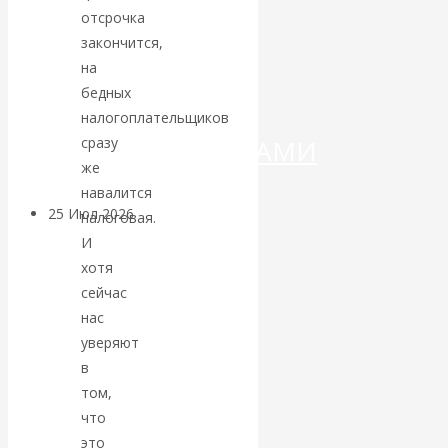
ДЕНЕГ»: КИТАЙ
отсрочка
закончится,
ВЕДЁТ БОРЬБУ
на
бедных
С
налогоплательщиков
сразу
КРИПТОВАЛЮТАМИ
же
навалится
25 Июл 2026
Геополитика
налоговая.
И
Валентин
хотя
сейчас
КАтасонов.
нас
уверяют
Может ли
в
том,
Америка
что
это