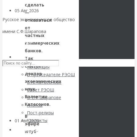
сделать
05 Авг 2026
Деньги
—
Русское экономическое общество
отказаться
Валентин
от
имени С.Ф.Шарапова
частных
Катасонов. Еще
коммерческих
Skip to content
банков.
раз на тему
РЭОШ
Так
считает
Концепция
блокировки
доктор
О председателе РЭОШ
экономических
В.Ю.Катасонове
банковских
наук
Совет РЭОШ
Валентин
О С.Ф.Шарапове
счетов
Катасонов.
Анонсы
Пост-релизы
В
Контакты
01 Авг 2026
Геополитика
эфире
Библиотека
ютуб-