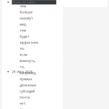
чем
Искусственный
больше
назовут
интеллект —
мер,
тем
революционный
будет
эффектнее.
переход к
Но
посткапитализму
если
вникнуть,
то,
29 Июл 2026
Мировая
например,
финансовая олигархия
прямых
денежных
Валентин
субсидий
почти
Катасонов.
нет.