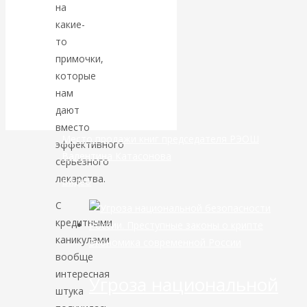
на
какие-
банковской
то
сфере России
примочки,
которые
уже начался
нам
дают
вместо
Место продажи книг председателя РЭОШ
эффективного
Валентина Катасонова
серьёзного
лекарства.
Видео
С
кредитными
каникулами
Экономика современной России
вообще
интересная
Угроза национальной
штука