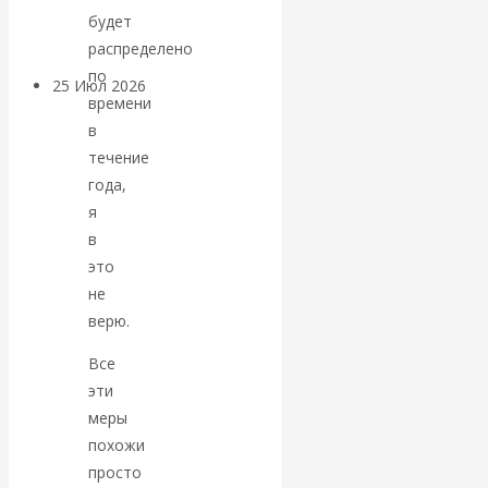
покинуть НАТО?
будет
распределено
по
25 Июл 2026
Комментарии,
времени
интервью и беседы
в
течение
«Об этом
года,
я
молчат»:
в
это
экономист
не
верю.
Валентин
Все
Катасонов
эти
меры
считает, что
похожи
просто
кризис в