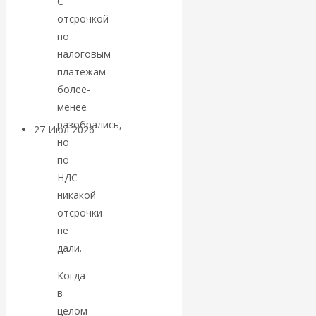
С
«Мировые
отсрочкой
по
ростовщики»:
налоговым
платежам
вчера и сегодня
более-
менее
разобрались,
27 Июл 2026
Мировая
но
валютная система
по
НДС
Валентин
никакой
отсрочки
КАтасонов.
не
дали.
«МЕТОД
Когда
ОТМЫВАНИЯ
в
целом