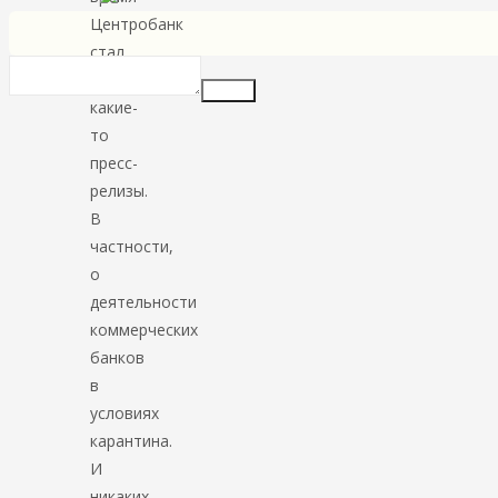
Центробанк
стал
вывешивать
Insert
какие-
то
пресс-
релизы.
В
частности,
о
деятельности
коммерческих
банков
в
условиях
карантина.
И
никаких